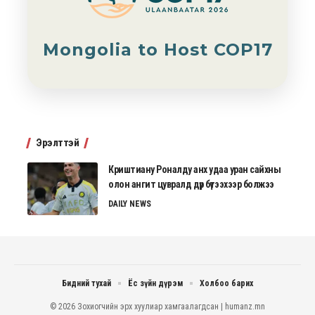
Mongolia to Host COP17
Эрэлттэй
Криштиану Роналду анх удаа уран сайхны
олон ангит цувралд дүр бүтээхээр болжээ
DAILY NEWS
Бидний тухай
Ёс зүйн дүрэм
Холбоо барих
© 2026 Зохиогчийн эрх хуулиар хамгаалагдсан | humanz.mn