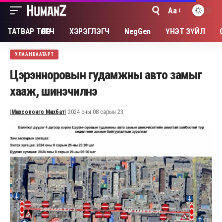
Aa
Font
Resizer
ТАТВАР ТӨЛӨГЧ
ХЭРЭГЛЭГЧ
NegGen
ҮНЭТ ЗҮЙЛ
УЛААНБААТАРТ
Цэрэнноровын гудамжны авто замыг
хааж, шинэчилнэ
|
Мөнхсолонго Мөнхбат
| 2024 оны 08 сарын 23