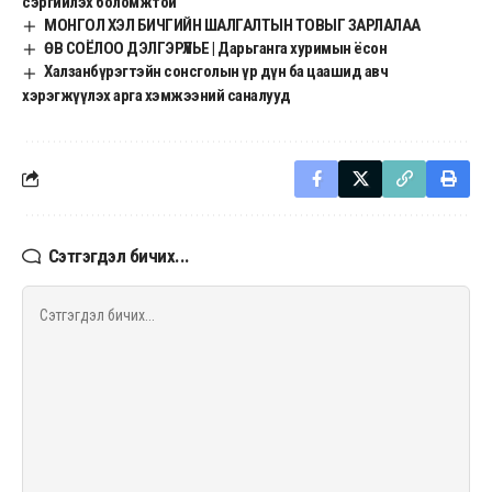
сэргийлэх боломжтой
МОНГОЛ ХЭЛ БИЧГИЙН ШАЛГАЛТЫН ТОВЫГ ЗАРЛАЛАА
ӨВ СОЁЛОО ДЭЛГЭРҮҮЛЬЕ | Дарьганга хуримын ёсон
Халзанбүрэгтэйн сонсголын үр дүн ба цаашид авч
хэрэгжүүлэх арга хэмжээний саналууд
Сэтгэгдэл бичих...