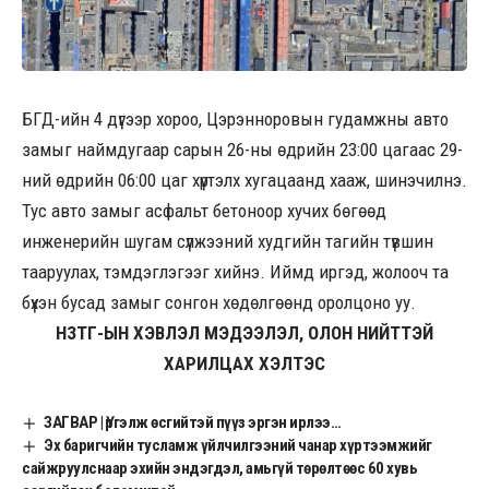
БГД-ийн 4 дүгээр хороо, Цэрэнноровын гудамжны авто
замыг наймдугаар сарын 26-ны өдрийн 23:00 цагаас 29-
ний өдрийн 06:00 цаг хүртэлх хугацаанд хааж, шинэчилнэ.
Тус авто замыг асфальт бетоноор хучих бөгөөд
инженерийн шугам сүлжээний худгийн тагийн түвшин
тааруулах, тэмдэглэгээг хийнэ. Иймд иргэд, жолооч та
бүхэн бусад замыг сонгон хөдөлгөөнд оролцоно уу.
НЗТГ-ЫН ХЭВЛЭЛ МЭДЭЭЛЭЛ, ОЛОН НИЙТТЭЙ
ХАРИЛЦАХ ХЭЛТЭС
ЗАГВАР | Үргэлж өсгийтэй пүүз эргэн ирлээ…
Эх баригчийн тусламж үйлчилгээний чанар хүртээмжийг
сайжруулснаар эхийн эндэгдэл, амьгүй төрөлтөөс 60 хувь