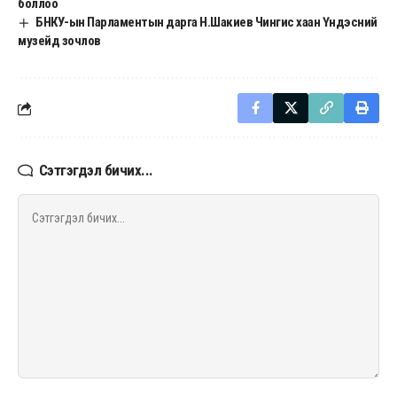
боллоо
БНКУ-ын Парламентын дарга Н.Шакиев Чингис хаан Үндэсний
музейд зочлов
Сэтгэгдэл бичих...