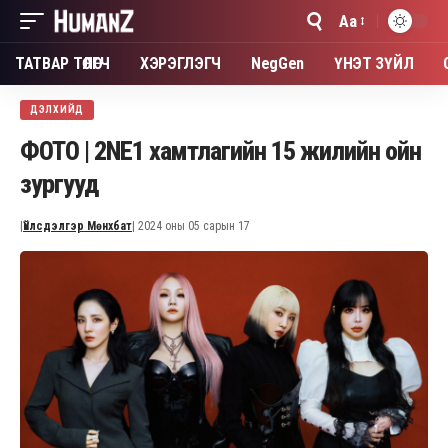
Aa
Font
Resizer
ТАТВАР ТӨЛӨГЧ
ХЭРЭГЛЭГЧ
NegGen
ҮНЭТ ЗҮЙЛ
ДЭЛХИЙД
ФОТО | 2NE1 хамтлагийн 15 жилийн ойн
зургууд
|
Үйлсдэлгэр Мөнхбат
| 2024 оны 05 сарын 17