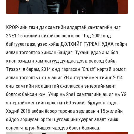
KPOP-ийн түүхэн дэх хамгийн алдартай хамтлагийн нэг
2NE1 15 жилийн ойтойгоо золголоо. Тэд 2009 онд
байгуулагдаж, үүнээс хойш ДЭЛХИЙГ ГУРВАН УДАА тойрч
аялан тоглолтоо хийсэн байдаг. Тухайн үедээ энэ бол
кпоп охидын хамтлагууд дундаа дээд рекорд байв.
Түүгээр ч үл барам, 2014 онд гаргасан “Crush” нэртэй цомог,
аялан тоглолтынх нь ашиг YG энтертайнментийнг 2014
оны хамгийн их ашигтай ажилласан энтертайнмент
болгож байсан юм. Учир нь 2ne1 хамтлагийн ашиг нь YG
энтертайнментийн орлогын 60 хувийг бүрдүүлсэн гэдэг.
Хэдий 2016 албан ёсоор тарснаа зарласан ч 15 жилийн
ойдоо зориулан эргэн цуглаж ийнхүү зураг авалт хийж
сонсогч, шүтэн бишрэгчдэдээ бэлэг барилаа.