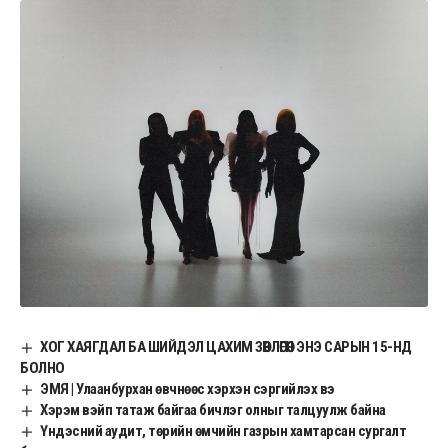
ХОГ ХАЯГДАЛ БА ШИЙДЭЛ ЦАХИМ ЗӨВЛӨГӨӨН ЭНЭ САРЫН 15-НД
БОЛНО
ЭМЯ | Улаанбурхан өвчнөөс хэрхэн сэргийлэх вэ
Хэрэм вэйп татаж байгаа бичлэг олныг талцуулж байна
Үндэсний аудит, төрийн өмчийн газрын хамтарсан сургалт