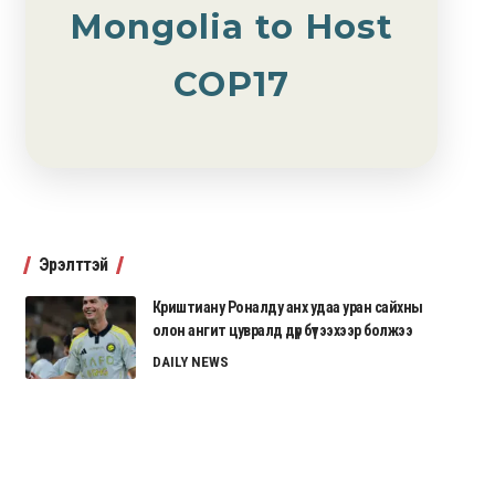
Mongolia to Host
COP17
Эрэлттэй
Криштиану Роналду анх удаа уран сайхны
олон ангит цувралд дүр бүтээхээр болжээ
DAILY NEWS