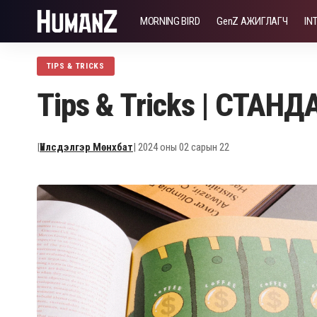
MORNING BIRD
GenZ АЖИГЛАГЧ
IN
TIPS & TRICKS
Tips & Tricks | СТАН
|
Үйлсдэлгэр Мөнхбат
| 2024 оны 02 сарын 22