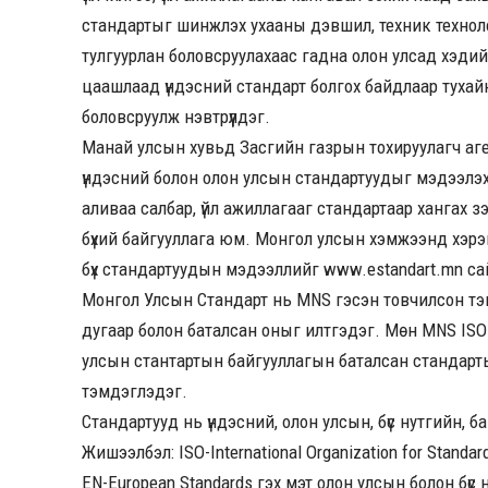
стандартыг шинжлэх ухааны дэвшил, техник технол
тулгуурлан боловсруулахаас гадна олон улсад хэди
цаашлаад үндэсний стандарт болгох байдлаар тухай
боловсруулж нэвтрүүлдэг.
Манай улсын хувьд Засгийн газрын тохируулагч аге
үндэсний болон олон улсын стандартуудыг мэдээлэх, 
аливаа салбар, үйл ажиллагааг стандартаар хангах зэ
бүхий байгууллага юм. Монгол улсын хэмжээнд хэрэг
бүх стандартуудын мэдээллийг
www.estandart.mn
сай
Монгол Улсын Стандарт нь МNS гэсэн товчилсон тэм
дугаар болон баталсан оныг илтгэдэг. Мөн MNS ISO
улсын стантартын байгууллагын баталсан стандарт
тэмдэглэдэг.
Стандартууд нь үндэсний, олон улсын, бүс нутгийн, б
Жишээлбэл: ISO-International Organization for Standard
EN-European Standards гэх мэт олон улсын болон бүс