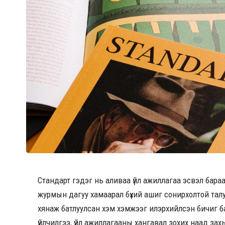
Стандарт гэдэг нь аливаа үйл ажиллагаа эсвэл бараа, б
журмын дагуу хамаарал бүхий ашиг сонирхолтой тал
хянаж батлуулсан хэм хэмжээг илэрхийлсэн бичиг ба
үйлчилгээ, үйл ажиллагааны хангавал зохих наад за