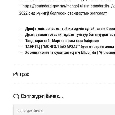
–
https://estandard.gov.mn/mongol-ulsiin-standartiin…/
2022 онд хүчингүй болгосон стандартын жагсаалт
Дрифт хийх сонирхолтой иргэдийн хүслийг хааж боож
Дүүжин замын тээврийн үндсэн тулгуур багануудыг и
Танд хэрэгтэй | Маргааш зам хаах байршил
ТАНИЛЦ | “МОНГОЛ БАХАРХАЛ” бүтээлч сарын аяны 
Хоолны контент суваг хөгжүүлэгч Idhuu_Idii | “Өглө
Түгээх
Сэтгэгдэл бичих...