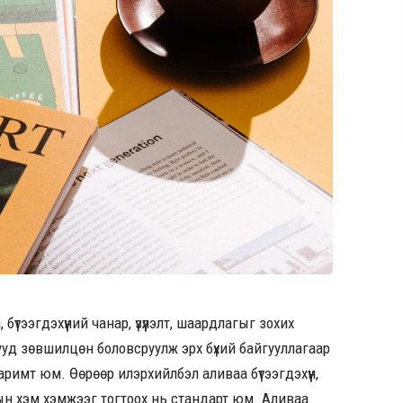
үтээгдэхүүний чанар, үзүүлэлт, шаардлагыг зохих
ууд зөвшилцөн боловсруулж эрх бүхий байгууллагаар
римт юм. Өөрөөр илэрхийлбэл аливаа бүтээгдэхүүн,
хын хэм хэмжээг тогтоох нь стандарт юм. Аливаа