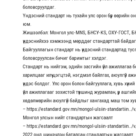
боловсруулдаг.
Үндэсний стандарт нь тухайн улс орон бүр өөрийн 
юм.
Жишээлбэл: Монгол улс-MNS, БНСУ-KS, ОХУ-ГОСТ, БН
үндэснийхээ хэмжээнд мөрддөг стандарттай байдаг
Байгууллагын стандарт нь үндэсний стандартад тусг
боловсруулсан бичиг баримтыг хэлдэг.
Стандарт нь нийгэм, эдийн засгийн үйл ажиллагаа бо
харилцааг илүү цэгцтэй, нэгдмэл байлгах, аюулгүй 
үндэс болдог. Улс орон болон байгууллага, хувь хүни
үйл ажиллагааг зохистой түвшинд журамлан, үр ашгийг 
хөдөлмөрийн аюулгүй байдлыг хангахад маш том ху
–
https://estandard.gov.mn/mongol-ulsiin-standartiin…/
Монгол улсын нийт стандартын жагсаалт
–
https://estandard.gov.mn/mongol-ulsiin-standartiin…/
2022 онд шинэчлэн баталсан стандартын жагсаалт