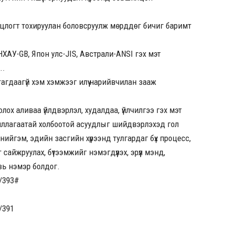
онцлогт тохируулан боловсруулж мөрддөг бичиг баримт
ХАУ-GB, Япон улс-JIS, Австрали-ANSI гэх мэт
..
агдаагүй хэм хэмжээг илүү нарийвчилан зааж
лох аливаа үйлдвэрлэл, худалдаа, үйлчилгээ гэх мэт
ажиллагаатай холбоотой асуудлыг шийдвэрлэхэд гол
й нийгэм, эдийн засгийн хүрээнд тулгардаг бүх процесс,
сайжруулах, бүтээмжийг нэмэгдүүлэх, эрүүл мэнд,
вь нэмэр болдог.
v/393
#
v/391