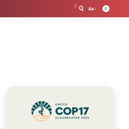
1
Aa
Font
Resizer