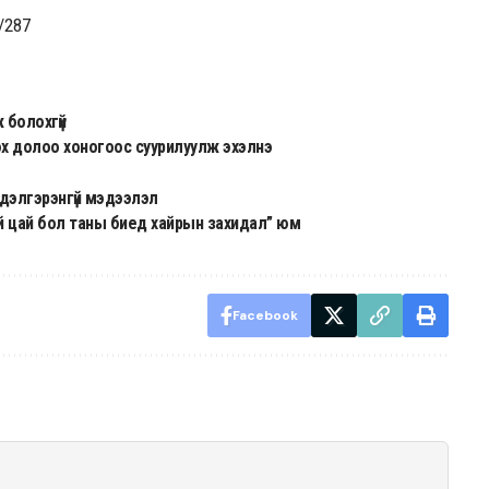
v/287
 болохгүй
рэх долоо хоногоос суурилуулж эхэлнэ
дэлгэрэнгүй мэдээлэл
өний цай бол таны биед хайрын захидал” юм
Facebook