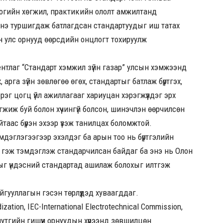
огийн хөгжил, практикийн ололт амжилтанд
йнэ туршигдаж батлагдсан стандартуудыг иш татах
н улс орнууд өөрсдийн онцлогт тохируулж
нтлаг “Стандарт хэмжил зүйн газар” улсын хэмжээнд
арга зүйн зөвлөгөө өгөх, стандартыг батлаж бүртгэх,
рэг цогц үйл ажиллагааг хариуцан хэрэгжүүлдэг эрх
жиж буй болон хүчингүй болсон, шинэчлэн өөрчилсөн
таас бүрэн эхээр үзэж танилцах боломжтой.
дэглэгээгээр эхэлдэг ба арын тоо нь бүртгэлийн
 гэж тэмдэглэж стандарчилсан байдаг ба энэ нь Олон
ыг үндэсний стандартад ашилаж болохыг илтгэж
айгууллагын гэсэн төрлүүдэд хуваагддаг.
ization, IEC-International Electrotechnical Commission,
 нутгийн гишүүн орнуудын хүрээнд зөвшилцөн