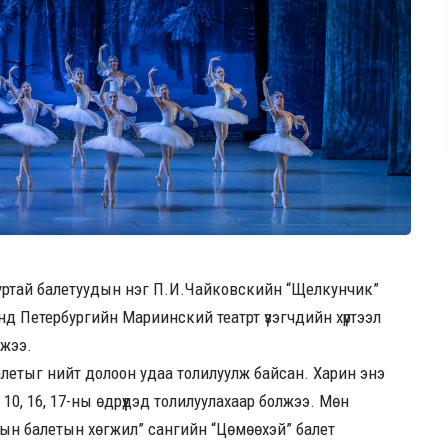
эх дуртай балетуудын нэг П.И.Чайковскийн “Щелкунчик”
нд Петербургийн Мариинский театрт үзэгчдийн хүртээл
джээ.
летыг нийт долоон удаа толилуулж байсан. Харин энэ
0, 16, 17-ны өдрүүдэд толилуулахаар болжээ. Мөн
олын балетын хөгжил” сангийн “Цөмөөхэй” балет