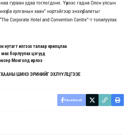
наа гурван удаа тоглогдоно. Үүнээс гадна Олон улсын
үү ба хулганын хаан” нэртэйгээр энэхүү балетыг
he Corporate Hotel and Convention Centre”-т толилуулах
он нутагт илгээх талаар ярилцлаа
 мах борлуулах цэгүүд
юнсер Монголд ирлээ
 УХААНЫ ШИНЭ ЭРИНИЙГ ЭХЛҮҮЛЦГЭЭЕ
Facebook