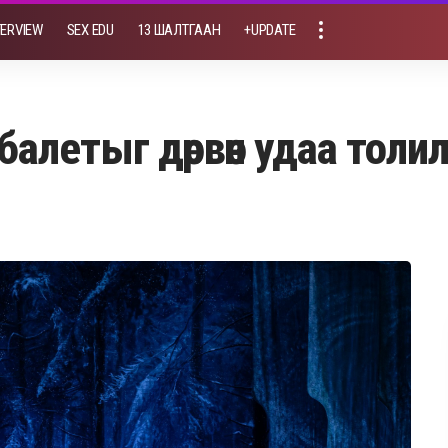
TERVIEW
SEX EDU
13 ШАЛТГААН
+UPDATE
алетыг дөрвөн удаа толи