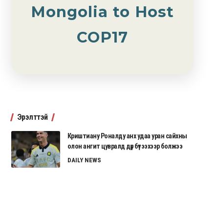
Mongolia to Host
COP17
Эрэлттэй
Криштиану Роналду анх удаа уран сайхны
олон ангит цувралд дүр бүтээхээр болжээ
DAILY NEWS