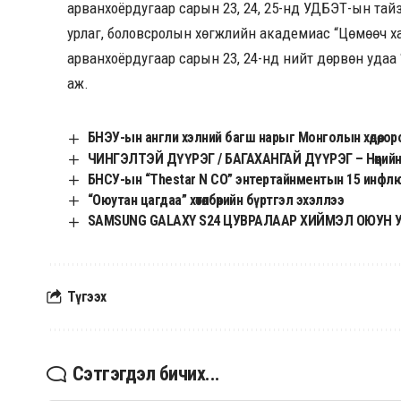
арванхоёрдугаар сарын 23, 24, 25-нд УДБЭТ-ын тайз
урлаг, боловсролын хөгжлийн академиас “Цөмөөч ханх
арванхоёрдугаар сарын 23, 24-нд нийт дөрвөн удаа “T
аж.
БНЭУ-ын англи хэлний багш нарыг Монголын хөдөө, ор
ЧИНГЭЛТЭЙ ДҮҮРЭГ / БАГАХАНГАЙ ДҮҮРЭГ – Нөөцийн
БНСУ-ын “Thestar N CO” энтертайнментын 15 инфл
“Оюутан цагдаа” хөтөлбөрийн бүртгэл эхэллээ
SAMSUNG GALAXY S24 ЦУВРАЛААР ХИЙМЭЛ ОЮУН
Түгээх
Сэтгэгдэл бичих...