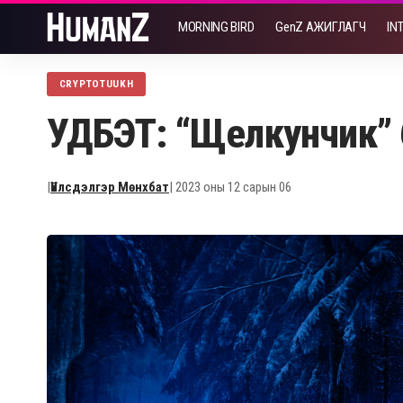
MORNING BIRD
GenZ АЖИГЛАГЧ
IN
CRYPTOTUUKH
УДБЭТ: “Щелкунчик” б
|
Үйлсдэлгэр Мөнхбат
| 2023 оны 12 сарын 06