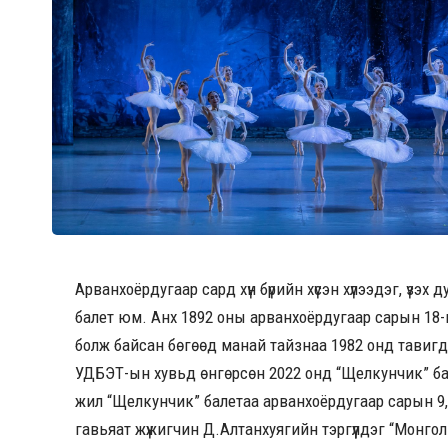
Арванхоёрдугаар сард хүн бүрийн хүсэн хүлээдэг, үз
балет юм. Анх 1892 оны арванхоёрдугаар сарын 18-
болж байсан бөгөөд манай тайзнаа 1982 онд тавиг
УДБЭТ-ын хувьд өнгөрсөн 2022 онд “Щелкунчик” ба
жил “Щелкунчик” балетаа арванхоёрдугаар сарын 9, 1
гавьяат жүжигчин Д.Алтанхуягийн тэргүүлдэг “Монг