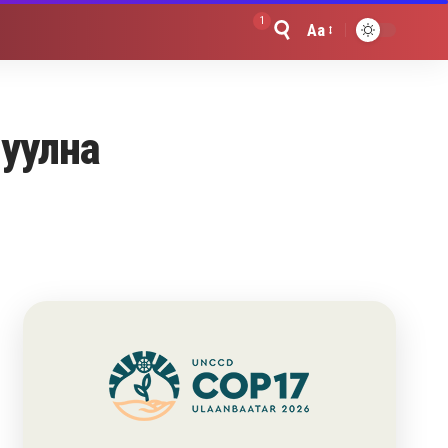
1
Aa
Font
Resizer
луулна