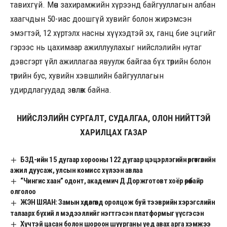
тавихгүй. Мөн захирамжийн хүрээнд байгууллагын албан
хаагчдын 50-иас доошгүй хувийг болон жирэмсэн
эмэгтэй, 12 хүртэлх насны хүүхэдтэй эх, ганц бие эцгийг
гэрээс нь цахимаар ажиллуулахыг нийслэлийн нутаг
дэвсгэрт үйл ажиллагаа явуулж байгаа бүх төрийн болон
төрийн бус, хувийн хэвшлийн байгууллагын
удирдлагуудад зөвлөж байна.
НИЙСЛЭЛИЙН СУРГАЛТ, СУДАЛГАА, ОЛОН НИЙТТЭЙ
ХАРИЛЦАХ ГАЗАР
БЗД-ийн 15 дугаар хорооны 122 дугаар цэцэрлэгийн өргөтгөлийн
ажил дуусаж, улсын комисс хүлээн авлаа
“Чингис хаан” одонт, академич Д.Доржготовт хоёр өрөө байр
олголоо
ЖЭН ШЯАН: Замын хөдөлгөөнд оролцож буй тээврийн хэрэгслийн
талаарх бүхий л мэдээллийг нэгтгэсэн платформыг үүсгэсэн
Хүчтэй цасан болон шороон шуурганы үед авах арга хэмжээ