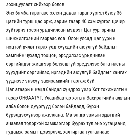
зохицуулалт хийхээр болов.
Энэ бямба гарагаас эхлэн даваа гараг хүртэл буюу 36
цагийн турш цас орж, зарим газар 40 хэм хүртэл цочир
хүйтэрнэ гэсэн урьдчилсан мэдээг Цаг уур, орчны
шинжилгээний газраас өгсөн. Олон улсад цаг уурын
ноцтой өөрчлөлт гарах үед хүүхдийн аюулгүй байдлыг
хамгийн чухалд тооцон, эрсдэлээс урьдчилан
сэргийлдэг жишгээр болзошгүй эрсдэлээс бага насны
хүүхдийг сэргийлэх, иргэдийн аюулгүй байдлыг хангах
үүднээс энэхүү захирамжийг гаргаж буй.
Цаг агаарын нөхцөл байдал хүндрэх үеэр Хот тохижилтын
газар ОНӨААТҮГ, Улаанбаатар хотын Захирагчийн ажлын
алба болон дүүргүүд бэлэн байдалд, бүрэн
бүрэлдэхүүнээр ажиллана. Мөн эл өдөр замын хөдөлгөөний
ачаалал тодорхой хэмжээгээр буурах тул энэ хугацаанд
гудамж, замыг цэвэрлэж, халтиргаа гулгаанаас