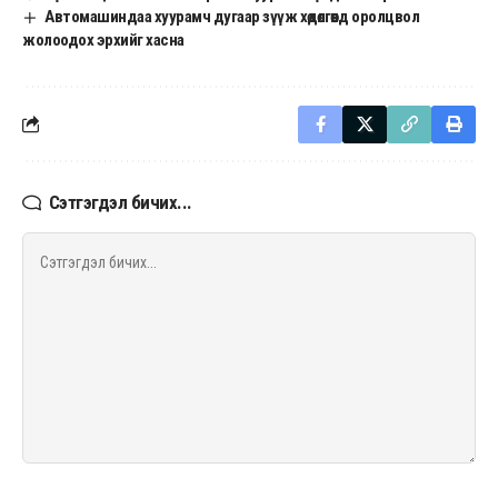
Автомашиндаа хуурамч дугаар зүүж хөдөлгөөнд оролцвол
жолоодох эрхийг хасна
Сэтгэгдэл бичих...