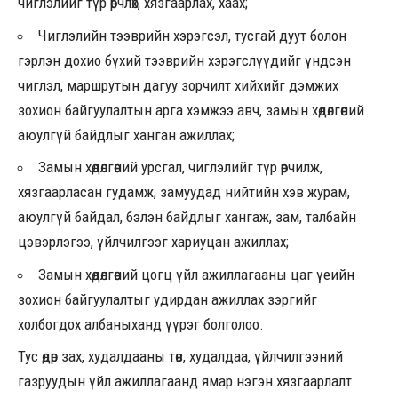
чиглэлийг түр өөрчлөх, хязгаарлах, хаах;
Чиглэлийн тээврийн хэрэгсэл, тусгай дуут болон
гэрлэн дохио бүхий тээврийн хэрэгслүүдийг үндсэн
чиглэл, маршрутын дагуу зорчилт хийхийг дэмжих
зохион байгуулалтын арга хэмжээ авч, замын хөдөлгөөний
аюулгүй байдлыг ханган ажиллах;
Замын хөдөлгөөний урсгал, чиглэлийг түр өөрчилж,
хязгаарласан гудамж, замуудад нийтийн хэв журам,
аюулгүй байдал, бэлэн байдлыг хангаж, зам, талбайн
цэвэрлэгээ, үйлчилгээг хариуцан ажиллах;
Замын хөдөлгөөний цогц үйл ажиллагааны цаг үеийн
зохион байгуулалтыг удирдан ажиллах зэргийг
холбогдох албаныханд үүрэг болголоо.
Тус өдөр зах, худалдааны төв, худалдаа, үйлчилгээний
газруудын үйл ажиллагаанд ямар нэгэн хязгаарлалт