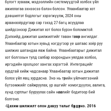
бүлэгт хувааж, мэдээллийн системүүдтэй холбох үйл
ажиллагаа эхнээсээ бэлэн болсон. Улаанбаатар хот
дэвшилтэт бодлогыг хэрэгжүүлж, 2024 оны
арванхоёрдугаар сар гэхэд 27 багц асуудлаа
шийдсэнээр Дижитал хот болох бүрэн боломжтой.
Дэлхийд дижитал шилжилтийг таван төлөвөөр ангилдаг.
Улаанбаатар хотын хувьд нэгдүгээр үе шатаас хоёр руу
шилжих шатандаа явж байна. Улаанбаатарыг дижитал
хот болгохын тулд салбар хоорондын уялдаа холбоо,
иргэдийн оролцоог хангах хэрэгтэй. Интеграцийг
хурдтай хийж чадсанаар Улаанбаатар хотын дижитал
болох үйл явц хурдасна. Энэ нь төрийн үйлчилгээний
бүтээмжийг сайжруулах, үр ашгийг нэмэгдүүлэх, авлига,
хүнд суртлыг бууруулах сайн нөлөөллийг бодитоор бий
болгоно.
-Цахим шилжилт олон давуу талыг бүрдүүлнэ. 2016