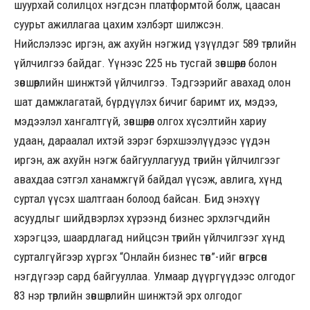
шуурхай солилцох нэгдсэн платформтой болж, цаасан
суурьт ажиллагаа цахим хэлбэрт шилжсэн.
Нийслэлээс иргэн, аж ахуйн нэгжид үзүүлдэг 589 төрлийн
үйлчилгээ байдаг. Үүнээс 225 нь тусгай зөвшөөрөл болон
зөвшөөрлийн шинжтэй үйлчилгээ. Тэдгээрийг авахад олон
шат дамжлагатай, бүрдүүлэх бичиг баримт их, мэдээ,
мэдээлэл хангалтгүй, зөвшөөрөл олгох хүсэлтийн хариу
удаан, дараалал ихтэй зэрэг бэрхшээлүүдээс үүдэн
иргэн, аж ахуйн нэгж байгууллагууд төрийн үйлчилгээг
авахдаа сэтгэл ханамжгүй байдал үүсэж, авлига, хүнд
суртал үүсэх шалтгаан болоод байсан. Бид энэхүү
асуудлыг шийдвэрлэх хүрээнд бизнес эрхлэгчдийн
хэрэгцээ, шаардлагад нийцсэн төрийн үйлчилгээг хүнд
сурталгүйгээр хүргэх “Онлайн бизнес төв”-ийг өнгөрсөн
нэгдүгээр сард байгууллаа. Улмаар дүүргүүдээс олгодог
83 нэр төрлийн зөвшөөрлийн шинжтэй эрх олгодог