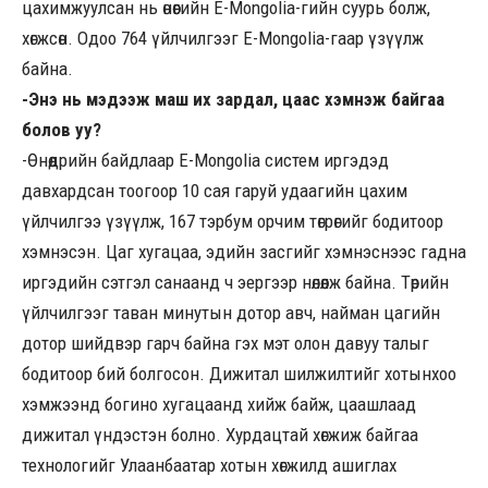
цахимжуулсан нь өнөөгийн E-Mongolia-гийн суурь болж,
хөгжсөн. Одоо 764 үйлчилгээг E-Mongolia-гаар үзүүлж
байна.
-Энэ нь мэдээж маш их зардал, цаас хэмнэж байгаа
болов уу?
-Өнөөдрийн байдлаар E-Mongolia систем иргэдэд
давхардсан тоогоор 10 сая гаруй удаагийн цахим
үйлчилгээ үзүүлж, 167 тэрбум орчим төгрөгийг бодитоор
хэмнэсэн. Цаг хугацаа, эдийн засгийг хэмнэснээс гадна
иргэдийн сэтгэл санаанд ч эергээр нөлөөлж байна. Төрийн
үйлчилгээг таван минутын дотор авч, найман цагийн
дотор шийдвэр гарч байна гэх мэт олон давуу талыг
бодитоор бий болгосон. Дижитал шилжилтийг хотынхоо
хэмжээнд богино хугацаанд хийж байж, цаашлаад
дижитал үндэстэн болно. Хурдацтай хөгжиж байгаа
технологийг Улаанбаатар хотын хөгжилд ашиглах