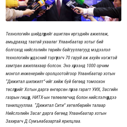
Технологийн шийдлүүдийг ашиглан иргэдийн ажиллаж,
амьдрахад таатай ухаалаг Улаанбаатар хотыг бий
болгоход нийслэлийн төрийн байгууллагууд мэдээлэл
технологийн үндэсний тэргүүлэгч 70 гаруй аж ахуйн нэгжтэй
хамтран ажиллахаар болсон. Энэ хүрээнд 1000 орчим
монгол инженерийн оролцоотойгоор Улаанбаатар хотын
“Дижитал шилжилт”-ийг хийж буй бөгөөд томоохон
төслүүдийг Хотын дарга өнгөрсөн пүрэв гарагт УИХ, Засгийн
газрын гишүүд, НИТХ-ын төлөөлөгчид болон нийслэлчүүддээ
танилцууллаа. “Дижитал Сити” хөтөлбөрийн талаар
Нийслэлийн Засаг дарга бөгөөд Улаанбаатар хотын
Захирагч Д.Сумъяабазартай ярилцлаа.