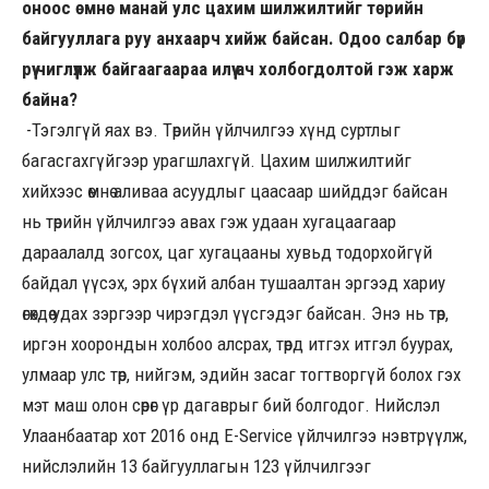
оноос өмнө манай улс цахим шилжилтийг төрийн
байгууллага руу анхаарч хийж байсан. Одоо салбар бүр
рүү чиглүүлж байгаагаараа илүү ач холбогдолтой гэж харж
байна?
-Тэгэлгүй яах вэ. Төрийн үйлчилгээ хүнд суртлыг
багасгахгүйгээр урагшлахгүй. Цахим шилжилтийг
хийхээс өмнө аливаа асуудлыг цаасаар шийддэг байсан
нь төрийн үйлчилгээ авах гэж удаан хугацаагаар
дараалалд зогсох, цаг хугацааны хувьд тодорхойгүй
байдал үүсэх, эрх бүхий албан тушаалтан эргээд хариу
өгөхдөө удах зэргээр чирэгдэл үүсгэдэг байсан. Энэ нь төр,
иргэн хоорондын холбоо алсрах, төрд итгэх итгэл буурах,
улмаар улс төр, нийгэм, эдийн засаг тогтворгүй болох гэх
мэт маш олон сөрөг үр дагаврыг бий болгодог. Нийслэл
Улаанбаатар хот 2016 онд E-Service үйлчилгээ нэвтрүүлж,
нийслэлийн 13 байгууллагын 123 үйлчилгээг