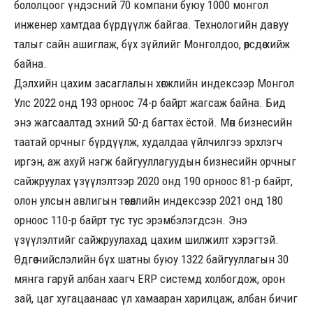
бололцоог үндэсний 70 компани буюу 1000 монгол
инженер хамтдаа бүрдүүлж байгаа. Технологийн давуу
талыг сайн ашиглаж, бүх зүйлийг Монголдоо, өөрсдөө хийж
байна.
Дэлхийн цахим засаглалын хөгжлийн индексээр Монгол
Улс 2022 онд 193 орноос 74-р байрт жагсаж байна. Бид
энэ жагсаалтад эхний 50-д багтах ёстой. Мөн бизнесийн
таатай орчныг бүрдүүлж, худалдаа үйлчилгээ эрхлэгч
иргэн, аж ахуй нэгж байгууллагуудын бизнесийн орчныг
сайжруулах үзүүлэлтээр 2020 онд 190 орноос 81-р байрт,
олон улсын авлигын төсөөллийн индексээр 2021 онд 180
орноос 110-р байрт тус тус эрэмбэлэгдсэн. Энэ
үзүүлэлтийг сайжруулахад цахим шилжилт хэрэгтэй.
Өдгөө нийслэлийн бүх шатны буюу 1322 байгууллагын 30
мянга гаруй албан хаагч ERP системд холбогдож, орон
зай, цаг хугацаанаас үл хамааран харилцаж, албан бичиг