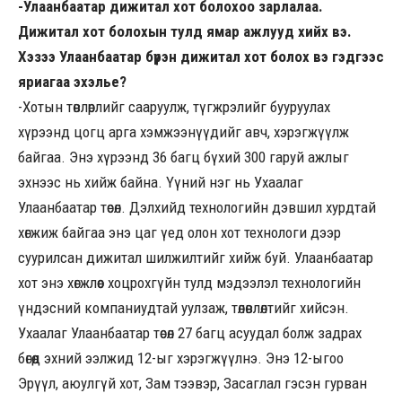
-Улаанбаатар дижитал хот болохоо зарлалаа.
Дижитал хот болохын тулд ямар ажлууд хийх вэ.
Хэзээ Улаанбаатар бүрэн дижитал хот болох вэ гэдгээс
яриагаа эхэлье?
-Хотын төвлөрлийг сааруулж, түгжрэлийг бууруулах
хүрээнд цогц арга хэмжээнүүдийг авч, хэрэгжүүлж
байгаа. Энэ хүрээнд 36 багц бүхий 300 гаруй ажлыг
эхнээс нь хийж байна. Үүний нэг нь Ухаалаг
Улаанбаатар төсөл. Дэлхийд технологийн дэвшил хурдтай
хөгжиж байгаа энэ цаг үед олон хот технологи дээр
суурилсан дижитал шилжилтийг хийж буй. Улаанбаатар
хот энэ хөгжлөөс хоцрохгүйн тулд мэдээлэл технологийн
үндэсний компаниудтай уулзаж, төлөвлөлтийг хийсэн.
Ухаалаг Улаанбаатар төсөл 27 багц асуудал болж задрах
бөгөөд эхний ээлжид 12-ыг хэрэгжүүлнэ. Энэ 12-ыгоо
Эрүүл, аюулгүй хот, Зам тээвэр, Засаглал гэсэн гурван