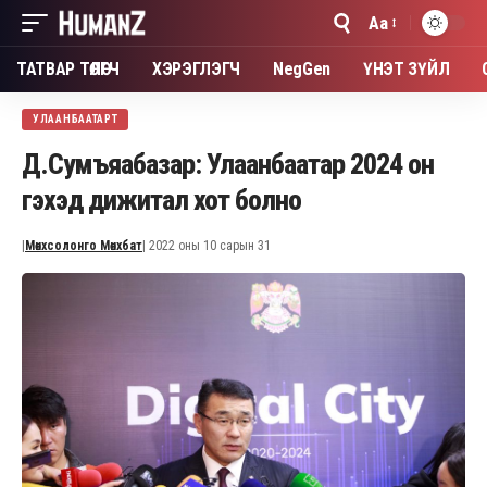
Aa
Font
Resizer
ТАТВАР ТӨЛӨГЧ
ХЭРЭГЛЭГЧ
NegGen
ҮНЭТ ЗҮЙЛ
УЛААНБААТАРТ
Д.Сумъяабазар: Улаанбаатар 2024 он
гэхэд дижитал хот болно
|
Мөнхсолонго Мөнхбат
| 2022 оны 10 сарын 31