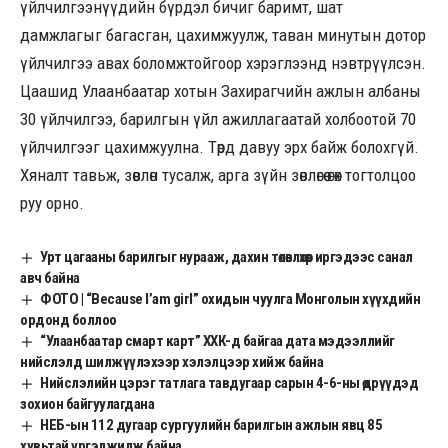
үйлчилгээнүүдийн бүрдэл бичиг баримт, шат
дамжлагыг багасган, цахимжуулж, таван минутын дотор
үйлчилгээ авах боломжтойгоор хэрэглээнд нэвтрүүлсэн.
Цаашид Улаанбаатар хотын Захирагчийн ажлын албаны
30 үйлчилгээ, барилгын үйл ажиллагаатай холбоотой 70
үйлчилгээг цахимжуулна. Төрд давуу эрх байж болохгүй.
Хяналт тавьж, зөвлөн тусалж, арга зүйн зөвлөгөө өгөх тогтолцоо
руу орно.
Урт цагааны барилгыг нурааж, дахин төлөвлөхөөр иргэдээс санал
авч байна
ФОТО | “Because I’am girl” охидын чуулга Монголын хүүхдийн
ордонд боллоо
“Улаанбаатар смарт карт” ХХК-д байгаа дата мэдээллийг
нийслэлд шилжүүлэхээр хэлэлцээр хийж байна
Нийслэлийн цэрэг татлага тавдугаар сарын 4-6-ны өдрүүдэд
зохион байгуулагдана
НЕБ-ын 112 дугаар сургуулийн барилгын ажлын явц 85
хувьтай үргэлжилж байна