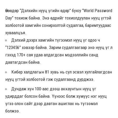
Өнөөдөр “Дэлхийн нууц үгийн өдөр” буюу “World Password
Day” тохиож байна. Энэ өдрийг тохиолдуулан нууц үгтэй
холбоотой хамгийн сонирхолтой судалгаа, баримтуудаас
хуваалцъя.
Дэлхий дээрх хамгийн түгээмэл нууц үг одоо ч
“123456” хэвээр байна. Зарим судалгаагаар энэ нууц үг л
гэхэд 170+ сая удаа алдагдсан мэдээллийн санд
давтагдсан байна.
Кибер халдлагын 81 хувь нь сул эсвэл хулгайлагдсан
нууц үгтэй холбоотой гэж судалгаанд дурджээ.
Дундаж хүн 100-аас дээш аккаунтын нууц үг
удирддаг болсон байна. Үүнээс болж хүмүүс нэг нууц
үгээ олон сайт дээр давтан ашиглах нь түгээмэл
болжээ.