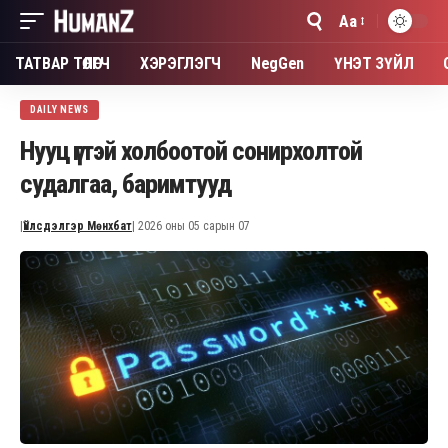
Aa
Font
Resizer
ТАТВАР ТӨЛӨГЧ
ХЭРЭГЛЭГЧ
NegGen
ҮНЭТ ЗҮЙЛ
DAILY NEWS
Нууц үгтэй холбоотой сонирхолтой
судалгаа, баримтууд
|
Үйлсдэлгэр Мөнхбат
| 2026 оны 05 сарын 07