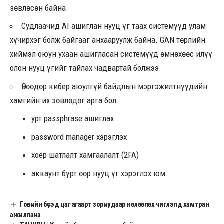
зөвлөсөн байна.
Судлаачид AI ашиглан нууц үг таах системүүд улам
хүчирхэг болж байгааг анхааруулж байна. GAN төрлийн
хиймэл оюун ухаан ашигласан системүүд өмнөхөөс илүү
олон нууц үгийг тайлах чадвартай болжээ.
Өнөөдөр кибер аюулгүй байдлын мэргэжилтнүүдийн
хамгийн их зөвлөдөг арга бол:
урт passphrase ашиглах
password manager хэрэглэх
хоёр шатлалт хамгаалалт (2FA)
аккаунт бүрт өөр нууц үг хэрэглэх юм.
Говийн бүсэд цаг агаарт зориудаар нөлөөлөх чиглэлд хамтран
ажиллана