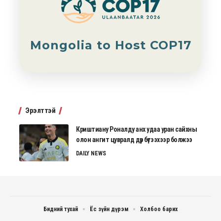
Mongolia to Host COP17
Эрэлттэй
Криштиану Роналду анх удаа уран сайхны
олон ангит цувралд дүр бүтээхээр болжээ
DAILY NEWS
Бидний тухай
Ёс зүйн дүрэм
Холбоо барих