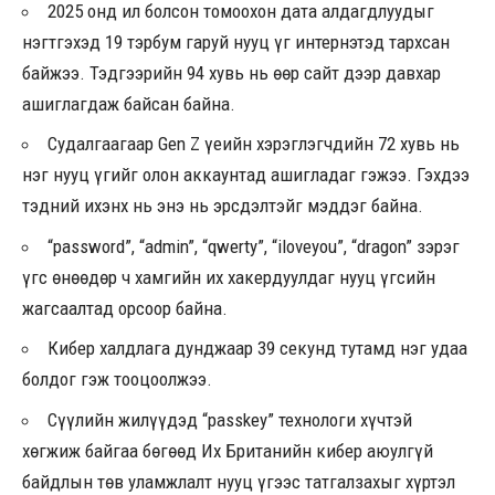
2025 онд ил болсон томоохон дата алдагдлуудыг
нэгтгэхэд 19 тэрбум гаруй нууц үг интернэтэд тархсан
байжээ. Тэдгээрийн 94 хувь нь өөр сайт дээр давхар
ашиглагдаж байсан байна.
Судалгаагаар Gen Z үеийн хэрэглэгчдийн 72 хувь нь
нэг нууц үгийг олон аккаунтад ашигладаг гэжээ. Гэхдээ
тэдний ихэнх нь энэ нь эрсдэлтэйг мэддэг байна.
“password”, “admin”, “qwerty”, “iloveyou”, “dragon” зэрэг
үгс өнөөдөр ч хамгийн их хакердуулдаг нууц үгсийн
жагсаалтад орсоор байна.
Кибер халдлага дунджаар 39 секунд тутамд нэг удаа
болдог гэж тооцоолжээ.
Сүүлийн жилүүдэд “passkey” технологи хүчтэй
хөгжиж байгаа бөгөөд Их Британийн кибер аюулгүй
байдлын төв уламжлалт нууц үгээс татгалзахыг хүртэл