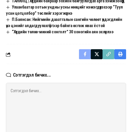
ТАНИЛЦ | Хүүхдийн баяраар зохион байгуулагдах арга хэмжээнүүд
Улаанбаатар хотын ундны усны нөөцийг нэмэгдүүлэхээр “Туул
усан цогцолбор” төслийг хэрэгжүүлнэ
П.Баянсан: Нийгмийн дааатгалын сангийн чөлөөт үлдэгдлийн
үнэ цэнийг алдагдуулахгүйгээр байнга өсгөж явах ёстой
“Хүүхдийн төлөө-миний сонголт” 30 хоногийн аян эхлүүллээ
Сэтгэгдэл бичих...