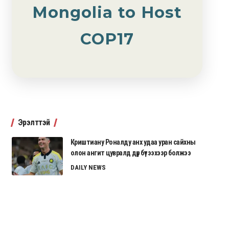
Mongolia to Host
COP17
Эрэлттэй
Криштиану Роналду анх удаа уран сайхны
олон ангит цувралд дүр бүтээхээр болжээ
DAILY NEWS