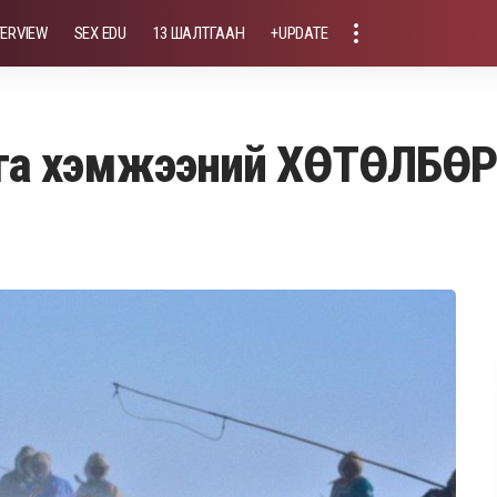
TERVIEW
SEX EDU
13 ШАЛТГААН
+UPDATE
арга хэмжээний ХӨТӨЛБӨР