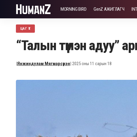
MORNING BIRD
GenZ АЖИГЛАГЧ
IN
ЦАГ ҮЕ
“Талын түмэн адуу” 
|
Янжиндулам Мягмарсүрэн
| 2025 оны 11 сарын 18