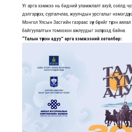
Уг арга хэмжээ нь бидний уламжлалт ахуй, соёлд чу
дэлгэрүүлэх, сурталчлах, жуулчдын урсгалыг нэмэгдүү
Монгол Улсын Засгийн газраас зүүн бүсийг түүхэн аялал
байгуулалтын томоохон ажлуудыг эхлүүлээд байна.
“Талын түмэн адуу” арга хэмжээний хөтөлбөр: