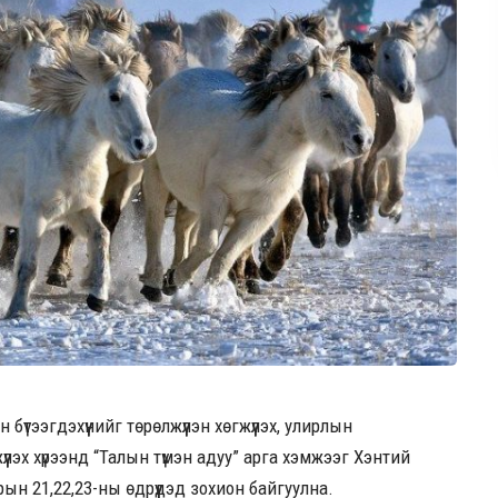
бүтээгдэхүүнийг төрөлжүүлэн хөгжүүлэх, улирлын
үлэх хүрээнд “Талын түмэн адуу” арга хэмжээг Хэнтий
ын 21,22,23-ны өдрүүдэд зохион байгуулна.