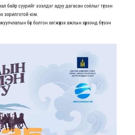
хал байр суурийг эзэлдэг адуу дагасан соёлыг түгээн
лэх зорилготой юм.
 жуулчлалын бүс болгон хөгжүүлэх ажлын хүрээнд бүтээн