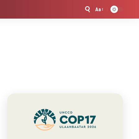
Aa
Font
Resizer