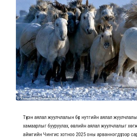
Түүхэн аялал жуулчлалын бүс нутгийн аялал жуулчлалын 
хамаарлыг бууруулах, өвлийн аялал жуулчлалыг хөгжү
аймгийн Чингис хотноо 2025 оны арваннэгдүгээр сар