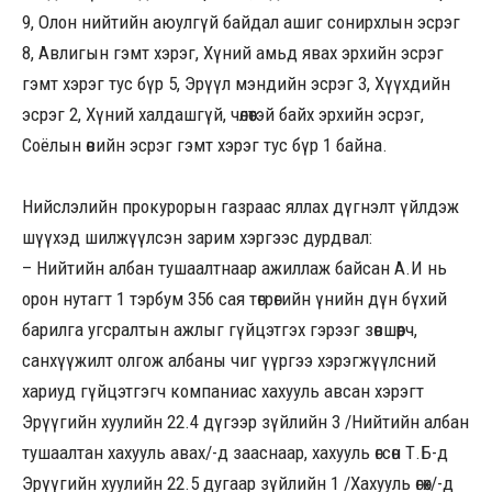
9, Олон нийтийн аюулгүй байдал ашиг сонирхлын эсрэг
8, Авлигын гэмт хэрэг, Хүний амьд явах эрхийн эсрэг
гэмт хэрэг тус бүр 5, Эрүүл мэндийн эсрэг 3, Хүүхдийн
эсрэг 2, Хүний халдашгүй, чөлөөтэй байх эрхийн эсрэг,
Соёлын өвийн эсрэг гэмт хэрэг тус бүр 1 байна.
Нийслэлийн прокурорын газраас яллах дүгнэлт үйлдэж
шүүхэд шилжүүлсэн зарим хэргээс дурдвал:
– Нийтийн албан тушаалтнаар ажиллаж байсан А.И нь
орон нутагт 1 тэрбум 356 сая төгрөгийн үнийн дүн бүхий
барилга угсралтын ажлыг гүйцэтгэх гэрээг зөвшөөрч,
санхүүжилт олгож албаны чиг үүргээ хэрэгжүүлсний
хариуд гүйцэтгэгч компаниас хахууль авсан хэрэгт
Эрүүгийн хуулийн 22.4 дүгээр зүйлийн 3 /Нийтийн албан
тушаалтан хахууль авах/-д зааснаар, хахууль өгсөн Т.Б-д
Эрүүгийн хуулийн 22.5 дугаар зүйлийн 1 /Хахууль өгөх/-д