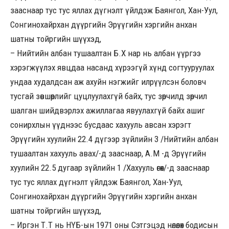
зааснаар тус тус яллах дүгнэлт үйлдэж Баянгол, Хан-Уул,
Сонгинохайрхан дүүргийн Эрүүгийн хэргийн анхан
шатны тойргийн шүүхэд,
– Нийтийн албан тушаалтан Б.Х нар нь албан үүргээ
хэрэгжүүлэх явцдаа насанд хүрээгүй хүнд согтууруулах
ундаа худалдсан аж ахуйн нэгжийг илрүүлсэн боловч
тусгай зөвшөөрлийг цуцлуулахгүй байх, тус зөрчилд зөрчил
шалган шийдвэрлэх ажиллагаа явуулахгүй байх ашиг
сонирхлын үүднээс бусдаас хахууль авсан хэрэгт
Эрүүгийн хуулийн 22.4 дүгээр зүйлийн 3 /Нийтийн албан
тушаалтан хахууль авах/-д зааснаар, А.М -д Эрүүгийн
хуулийн 22.5 дугаар зүйлийн 1 /Хахууль өгөх/-д зааснаар
тус тус яллах дүгнэлт үйлдэж Баянгол, Хан-Уул,
Сонгинохайрхан дүүргийн Эрүүгийн хэргийн анхан
шатны тойргийн шүүхэд,
– Иргэн Т.Т нь НҮБ-ын 1971 оны Сэтгэцэд нөлөөлөх бодисын