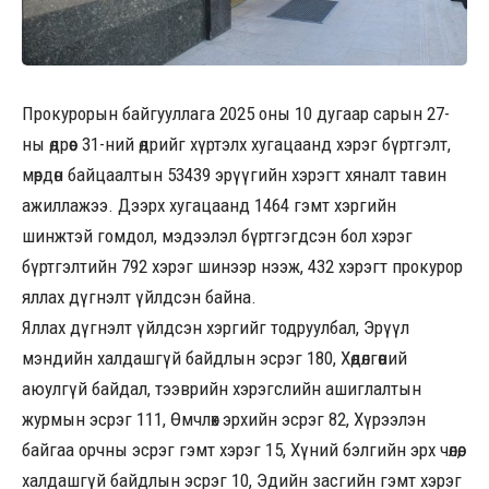
Прокурорын байгууллага 2025 оны 10 дугаар сарын 27-
ны өдрөөс 31-ний өдрийг хүртэлх хугацаанд хэрэг бүртгэлт,
мөрдөн байцаалтын 53439 эрүүгийн хэрэгт хяналт тавин
ажиллажээ. Дээрх хугацаанд 1464 гэмт хэргийн
шинжтэй гомдол, мэдээлэл бүртгэгдсэн бол хэрэг
бүртгэлтийн 792 хэрэг шинээр нээж, 432 хэрэгт прокурор
яллах дүгнэлт үйлдсэн байна.
Яллах дүгнэлт үйлдсэн хэргийг тодруулбал, Эрүүл
мэндийн халдашгүй байдлын эсрэг 180, Хөдөлгөөний
аюулгүй байдал, тээврийн хэрэгслийн ашиглалтын
журмын эсрэг 111, Өмчлөх эрхийн эсрэг 82, Хүрээлэн
байгаа орчны эсрэг гэмт хэрэг 15, Хүний бэлгийн эрх чөлөө,
халдашгүй байдлын эсрэг 10, Эдийн засгийн гэмт хэрэг