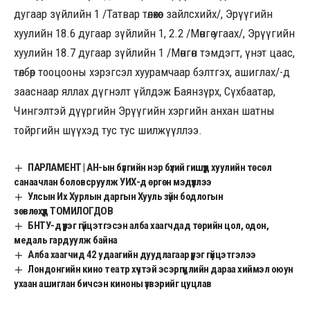
дугаар зүйлийн 1 /Татвар төлөхөөс зайлсхийх/, Эрүүгийн
хуулийн 18.6 дугаар зүйлийн 1, 2.2 /Мөнгө угаах/, Эрүүгийн
хуулийн 18.7 дугаар зүйлийн 1 /Мөнгөн тэмдэгт, үнэт цаас,
төлбөр тооцооны хэрэгсэл хуурамчаар бэлтгэх, ашиглах/-д
зааснаар яллах дүгнэлт үйлдэж Баянзүрх, Сүхбаатар,
Чингэлтэй дүүргийн Эрүүгийн хэргийн анхан шатны
тойргийн шүүхэд тус тус шилжүүллээ.
ПАРЛАМЕНТ | АН-ын бүлгийн нэр бүхий гишүүд хуулийн төсөл
санаачлан боловсруулж УИХ-д өргөн мэдүүллээ
Улсын Их Хурлын даргын Хууль зүйн бодлогын
зөвлөхүүд ТОМИЛОГДОВ
БНТУ-д үүрэг гүйцэтгэсэн алба хаагчдад төрийн цол, одон,
медаль гардуулж байна
Алба хаагчид 42 удаагийн дуудлагаар үүрэг гүйцэтгэлээ
Лондонгийн кино театр хүчтэй эсэргүүцлийн дараа хиймэл оюун
ухаан ашиглан бичсэн киноны үзвэрийг цуцлав