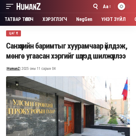
Aa
Font
Resizer
ТАТВАР ТӨЛӨГЧ
ХЭРЭГЛЭГЧ
NegGen
ҮНЭТ ЗҮЙЛ
ЦАГ ҮЕ
Санхүүгийн баримтыг хуурамчаар үйлдэж,
мөнгө угаасан хэргийг шүүхэд шилжүүллээ
|
HumanZ
| 2025 оны 11 сарын 04