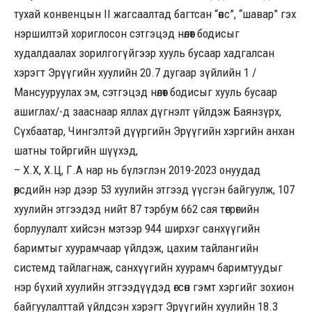
тухай конвенцын II жагсаалтад багтсан “өвс”, “шавар” гэх
нэршилтэй хориглосон сэтгэцэд нөлөөт бодисыг
худалдаалах зорилгогүйгээр хууль бусаар хадгалсан
хэрэгт Эрүүгийн хуулийн 20.7 дугаар зүйлийн 1 /
Мансууруулах эм, сэтгэцэд нөлөөт бодисыг хууль бусаар
ашиглах/-д зааснаар яллах дүгнэлт үйлдэж Баянзүрх,
Сүхбаатар, Чингэлтэй дүүргийн Эрүүгийн хэргийн анхан
шатны тойргийн шүүхэд,
– Х.Х, Х.Ц, Г.А нар нь бүлэглэн 2019-2023 онуудад
өөрсдийн нэр дээр 53 хуулийн этгээд үүсгэн байгуулж, 107
хуулийн этгээдэд нийт 87 тэрбум 662 сая төгрөгийн
борлуулалт хийсэн мэтээр 944 ширхэг санхүүгийн
баримтыг хуурамчаар үйлдэж, цахим тайлангийн
системд тайлагнаж, санхүүгийн хуурамч баримтуудыг
нэр бүхий хуулийн этгээдүүдэд өгсөн гэмт хэргийг зохион
байгуулалттай үйлдсэн хэрэгт Эрүүгийн хуулийн 18.3