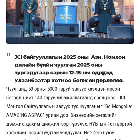
JCI байгууллагын 2025 оны Ази, Номхон
далайн бүсийн чуулган 2025 оны
зургадугаар сарын 12-15-ны өдрүүдэд
Улаанбаатар хотноо болж өндөрлөлөө.
Чуулганд 59 орны 5000 гаруй залуус хүрэлцэн ирсэн
бөгөөд нийт 140 гаруй үйл ажиллагаанд оролцжээ. JCI
Монгол байгууллагын залуус тус чуулганыг “Go Mongolia:
AMAZING ASPAC” уриан дор бизнесийн хөгжлийг
дэмжих, цахим шилжилтээр түүчээлэх, НҮБ-ын Тогтвортой
хөгжлийн зорилтуудтай уялдуулан Net-Zero буюу