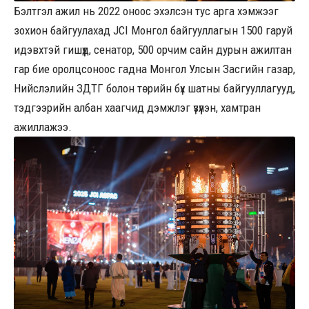
Бэлтгэл ажил нь 2022 оноос эхэлсэн тус арга хэмжээг
зохион байгуулахад JCI Монгол байгууллагын 1500 гаруй
идэвхтэй гишүүд, сенатор, 500 орчим сайн дурын ажилтан
гар бие оролцсоноос гадна Монгол Улсын Засгийн газар,
Нийслэлийн ЗДТГ болон төрийн бүх шатны байгууллагууд,
тэдгээрийн албан хаагчид дэмжлэг үзүүлэн, хамтран
ажиллажээ.