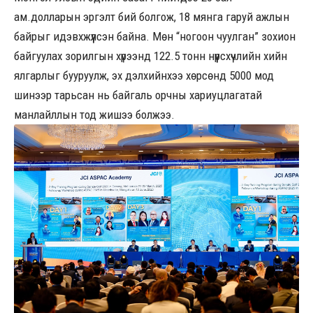
ам.долларын эргэлт бий болгож, 18 мянга гаруй ажлын
байрыг идэвхжүүлсэн байна. Мөн “ногоон чуулган” зохион
байгуулах зорилгын хүрээнд 122.5 тонн нүүрсхүчлийн хийн
ялгарлыг бууруулж, эх дэлхийнхээ хөрсөнд 5000 мод
шинээр тарьсан нь байгаль орчны хариуцлагатай
манлайллын тод жишээ болжээ.