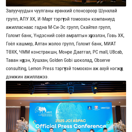
Залуучуудын чуулганы ерөнхий спонсороор Шунхлай
групп, АПУ ХК, И-Март тэргүүтэй томоохон компаниуд
ажилласнаас гадна М-Си-Эс групп, Скайтел групп,
Голомт банк, Үндэсний соёл амралтын хүрээлэн, Говь ХК,
Гоёл кашмер, Алтан жолоо групп, Голомт банк, МИАТ
ТӨХК, ЧММ констракшн, Монре Даатгал, PC mall, UBcab,
Таван нүдэн, Хушхан, Golden Gobi шоколад, Оbserve
consulting, Lemon Press тэргүүтэй томоохон аж ахуй нэгжүүд
дэмжин ажиллажээ.