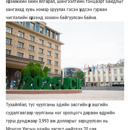
хүлэмжийн хийн ялгарал, шингээлтийн тэнцвэрт байдлыг
хангахад хувь нэмэр оруулах гэсэн үндсэн гурван
чиглэлийн хүрээнд зохион байгуулсан байна.
Тухайлбал, тус чуулганы эдийн засгийн үр ашгийн
судалгаагаар чуулганы нэг оролцогч дөрвөн өдрийн
турш дунджаар 3,993 ам.долларыг зарцуулсан нь
Монгол Улсын эдийн засагт нийтдээ 20 сая