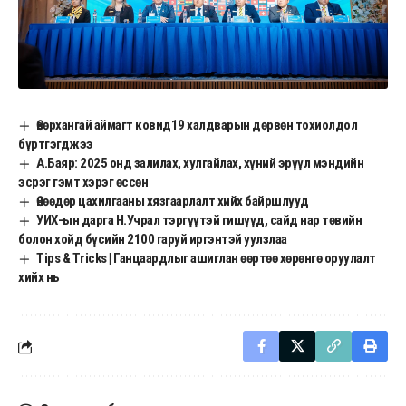
Өвөрхангай аймагт ковид19 халдварын дөрвөн тохиолдол
бүртгэгджээ
А.Баяр: 2025 онд залилах, хулгайлах, хүний эрүүл мэндийн
эсрэг гэмт хэрэг өссөн
Өнөөдөр цахилгааны хязгаарлалт хийх байршлууд
УИХ-ын дарга Н.Учрал тэргүүтэй гишүүд, сайд нар төвийн
болон хойд бүсийн 2100 гаруй иргэнтэй уулзлаа
Tips & Tricks | Ганцаардлыг ашиглан өөртөө хөрөнгө оруулалт
хийх нь