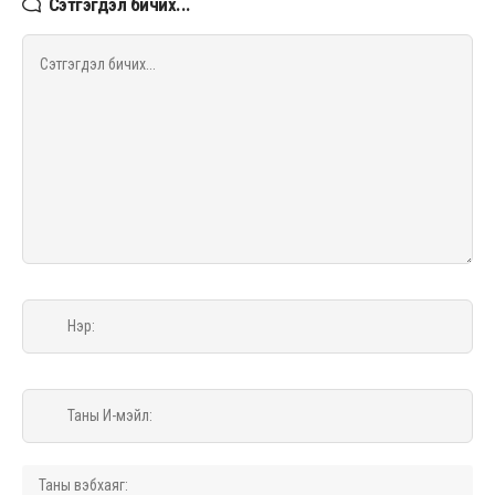
Сэтгэгдэл бичих...