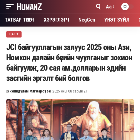
Aa
Font
Resizer
ТАТВАР ТӨЛӨГЧ
ХЭРЭГЛЭГЧ
NegGen
ҮНЭТ ЗҮЙЛ
ЦАГ ҮЕ
JCI байгууллагын залуус 2025 оны Ази,
Номхон далайн бүсийн чуулганыг зохион
байгуулж, 20 сая ам.долларын эдийн
засгийн эргэлт бий болгов
|
Янжиндулам Мягмарсүрэн
| 2025 оны 08 сарын 21