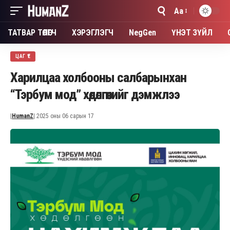
Aa
Font
Resizer
ТАТВАР ТӨЛӨГЧ
ХЭРЭГЛЭГЧ
NegGen
ҮНЭТ ЗҮЙЛ
ЦАГ ҮЕ
Харилцаа холбооны салбарынхан
“Тэрбум мод” хөдөлгөөнийг дэмжлээ
|
HumanZ
| 2025 оны 06 сарын 17