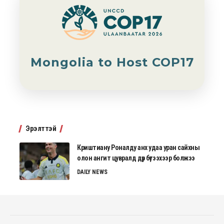
Mongolia to Host COP17
Эрэлттэй
Криштиану Роналду анх удаа уран сайхны
олон ангит цувралд дүр бүтээхээр болжээ
DAILY NEWS