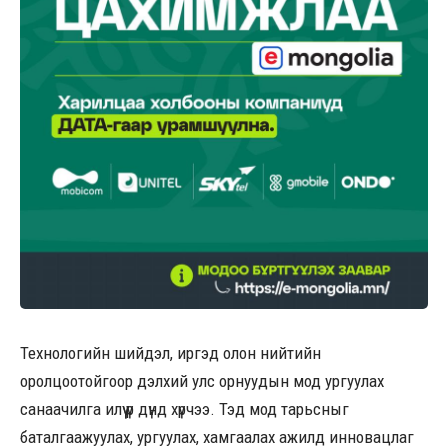
Технологийн шийдэл, иргэд олон нийтийн
оролцоотойгоор дэлхий улс орнуудын мод ургуулах
санаачилга илүү үр дүнд хүрчээ. Тэд мод тарьсныг
баталгаажуулах, ургуулах, хамгаалах ажилд инновацлаг