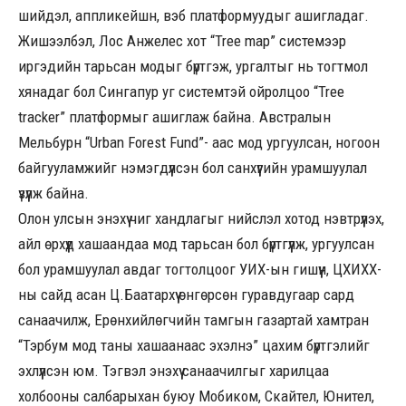
шийдэл, аппликейшн, вэб платформуудыг ашигладаг.
Жишээлбэл, Лос Анжелес хот “Tree map” системээр
иргэдийн тарьсан модыг бүртгэж, ургалтыг нь тогтмол
хянадаг бол Сингапур уг системтэй ойролцоо “Tree
tracker” платформыг ашиглаж байна. Австралын
Мельбурн “Urban Forest Fund”- аас мод ургуулсан, ногоон
байгууламжийг нэмэгдүүлсэн бол санхүүгийн урамшуулал
үзүүлж байна.
Олон улсын энэхүү чиг хандлагыг нийслэл хотод нэвтрүүлэх,
айл өрхүүд хашаандаа мод тарьсан бол бүртгүүлж, ургуулсан
бол урамшуулал авдаг тогтолцоог УИХ-ын гишүүн, ЦХИХХ-
ны сайд асан Ц.Баатархүү өнгөрсөн гуравдугаар сард
санаачилж, Ерөнхийлөгчийн тамгын газартай хамтран
“Тэрбум мод таны хашаанаас эхэлнэ” цахим бүртгэлийг
эхлүүлсэн юм. Тэгвэл энэхүү санаачилгыг харилцаа
холбооны салбарыхан буюу Мобиком, Скайтел, Юнител,