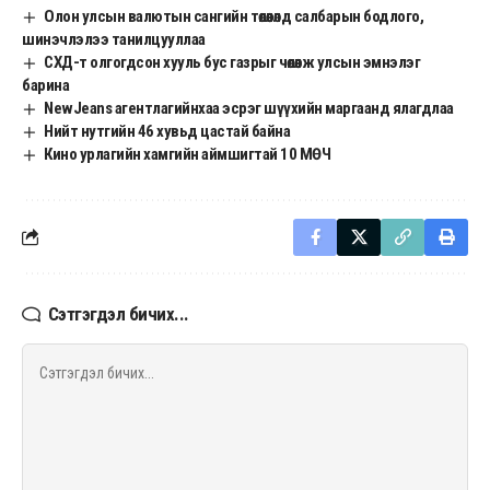
Олон улсын валютын сангийн төлөөлөлд салбарын бодлого,
шинэчлэлээ танилцууллаа
СХД-т олгогдсон хууль бус газрыг чөлөөлж улсын эмнэлэг
барина
NewJeans агентлагийнхаа эсрэг шүүхийн маргаанд ялагдлаа
Нийт нутгийн 46 хувьд цастай байна
Кино урлагийн хамгийн аймшигтай 10 МӨЧ
Сэтгэгдэл бичих...