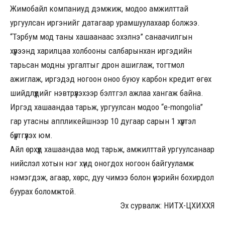
Жимобайл компаниуд дэмжиж, модоо амжилттай
ургуулсан иргэнийг датагаар урамшуулахаар болжээ.
“Тэрбум мод таны хашаанаас эхэлнэ” санаачилгын
хүрээнд харилцаа холбооны салбарынхан иргэдийн
тарьсан модны ургалтыг дрон ашиглаж, тогтмол
ажиглаж, иргэдэд ногоон оноо буюу карбон кредит өгөх
шийдлүүдийг нэвтрүүлэхээр бэлтгэл ажлаа хангаж байна.
Иргэд хашаандаа тарьж, ургуулсан модоо “e-mongolia”
гар утасны аппликейшнээр 10 дугаар сарын 1 хүртэл
бүртгүүлэх юм.
Айл өрхүүд хашаандаа мод тарьж, амжилттай ургуулсанаар
нийслэл хотын нэг хүнд оногдох ногоон байгууламж
нэмэгдэж, агаар, хөрс, дуу чимээ болон үнэрийн бохирдол
буурах боломжтой.
Эх сурвалж: НИТХ-ЦХИХХЯ