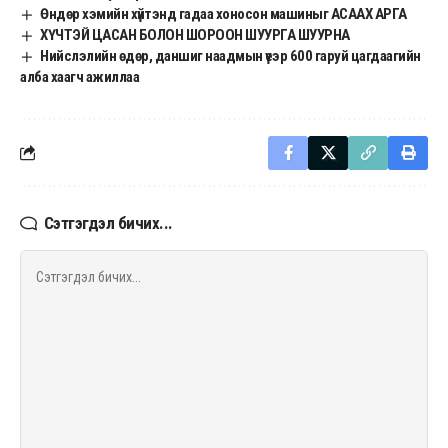
Өндөр хэмийн хүйтэнд гадаа хоносон машиныг АСААХ АРГА
ХҮЧТЭЙ ЦАСАН БОЛОН ШОРООН ШУУРГА ШУУРНА
Нийслэлийн өдөр, даншиг наадмын үеэр 600 гаруй цагдаагийн
алба хаагч ажиллаа
Сэтгэгдэл бичих...