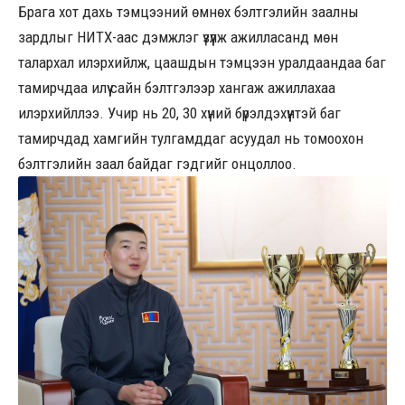
Брага хот дахь тэмцээний өмнөх бэлтгэлийн заалны
зардлыг НИТХ-аас дэмжлэг үзүүлж ажилласанд мөн
талархал илэрхийлж, цаашдын тэмцээн уралдаандаа баг
тамирчдаа илүү сайн бэлтгэлээр хангаж ажиллахаа
илэрхийллээ. Учир нь 20, 30 хүний бүрэлдэхүүнтэй баг
тамирчдад хамгийн тулгамддаг асуудал нь томоохон
бэлтгэлийн заал байдаг гэдгийг онцоллоо.