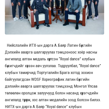
Нийслэлийн ИТХ-ын дарга А.Баяр Латин бүжгийн
Дэлхийн аварга шалгаруулах тэмцээнээс хоёр насны
ангилалд алтан медаль хүртсэн “Royal dance” клубын
бүжигчдийг хүлээн авч уулзлаа. Тодруулбал, “Royal dance”
клубын тамирчид Португалийн Брага хотод зохион
байгуулагдсан WDSF Хореографик латин бүжгийн
дэлхийн аварга шалгаруулах тэмцээнд Монгол Улсаа
төлөөлөн оролцож залуучууд болон насанд хүрэгчдийн
ангилалд түрүүлж, хос алтан медалийн эзэд болсон билээ.
НИТХ-ын дарга А.Баяр “Royal dance” клубын