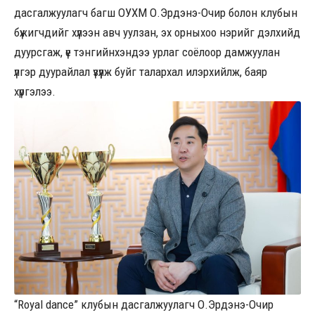
дасгалжуулагч багш ОУХМ О.Эрдэнэ-Очир болон клубын
бүжигчдийг хүлээн авч уулзан, эх орныхоо нэрийг дэлхийд
дуурсгаж, үе тэнгийнхэндээ урлаг соёлоор дамжуулан
үлгэр дуурайлал үзүүлж буйг талархал илэрхийлж, баяр
хүргэлээ.
“Royal dance” клубын дасгалжуулагч О.Эрдэнэ-Очир