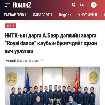
Aa
Font
Resizer
ТАТВАР ТӨЛӨГЧ
ХЭРЭГЛЭГЧ
NegGen
ҮНЭТ ЗҮЙЛ
ЦАГ ҮЕ
НИТХ-ын дарга А.Баяр дэлхийн аварга
“Royal dance” клубын бүжигчдийг хүлээн
авч уулзлаа
|
HumanZ
| 2025 оны 06 сарын 17