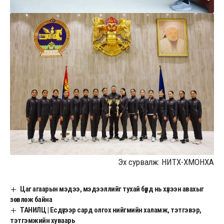
Эх сурвалж: НИТХ-ХМОНХА
Цаг агаарын мэдээ, мэдээллийг тухай бүрд нь хүлээн авахыг
зөвлөж байна
ТАНИЛЦ | Есдүгээр сард олгох нийгмийн халамж, тэтгэвэр,
тэтгэмжийн хуваарь