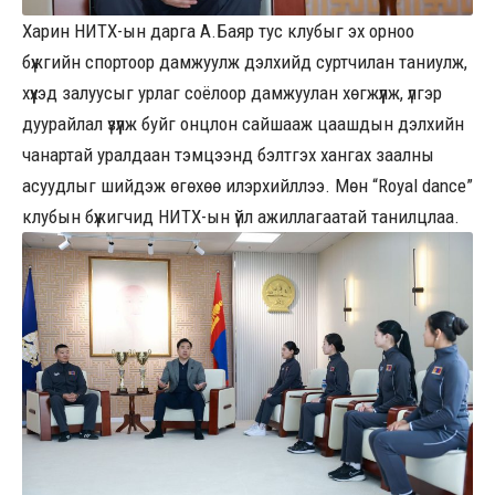
Харин НИТХ-ын дарга А.Баяр тус клубыг эх орноо
бүжгийн спортоор дамжуулж дэлхийд суртчилан таниулж,
хүүхэд залуусыг урлаг соёлоор дамжуулан хөгжүүлж, үлгэр
дуурайлал үзүүлж буйг онцлон сайшааж цаашдын дэлхийн
чанартай уралдаан тэмцээнд бэлтгэх хангах заалны
асуудлыг шийдэж өгөхөө илэрхийллээ. Мөн “Royal dance”
клубын бүжигчид НИТХ-ын үйл ажиллагаатай танилцлаа.