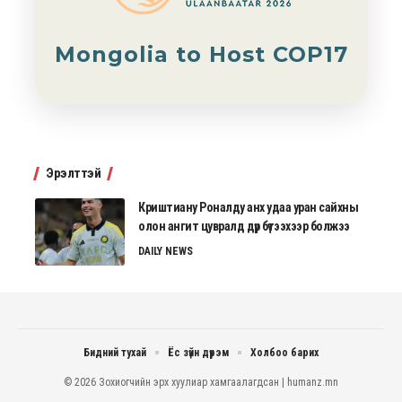
Mongolia to Host COP17
Эрэлттэй
Криштиану Роналду анх удаа уран сайхны
олон ангит цувралд дүр бүтээхээр болжээ
DAILY NEWS
Бидний тухай
Ёс зүйн дүрэм
Холбоо барих
© 2026 Зохиогчийн эрх хуулиар хамгаалагдсан | humanz.mn