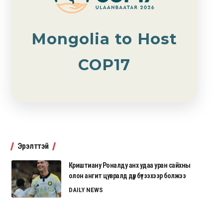
Mongolia to Host
COP17
Эрэлттэй
Криштиану Роналду анх удаа уран сайхны
олон ангит цувралд дүр бүтээхээр болжээ
DAILY NEWS