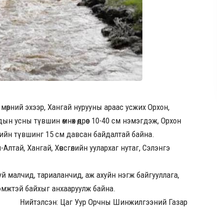
мөрний эхээр, Хангай нурууны араас усжих Орхон,
удын усны түвшин өмнөх өдрөөс 10-40 см нэмэгдэж, Орхон
рийн түвшинг 15 см давсан байдалтай байна.
Алтай, Хангай, Хөвсгөлийн уулархаг нутаг, Сэлэнгэ
буй малчид, тариаланчид, аж ахуйн нэгж байгууллага,
эмжтэй байхыг анхааруулж байна.
Нийтэлсэн: Цаг Уур Орчны Шинжилгээний Газар