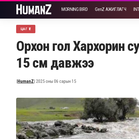
MORNING BIRD
GenZ АЖИГЛАГЧ
IN
ЦАГ ҮЕ
Орхон гол Хархорин су
15 см давжээ
|
HumanZ
| 2025 оны 06 сарын 15