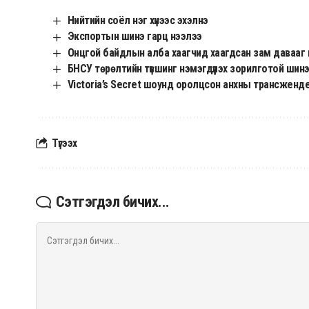
Нийтийн соёл нэг хүнээс эхэлнэ
Экспортын шинэ гарц нээлээ
Онцгой байдлын алба хаагчид хаагдсан зам давааг
БНСУ төрөлтийн түвшинг нэмэгдүүлэх зорилготой шин
Victoria’s Secret шоунд оролцсон анхны трансжендер
Түгээх
Сэтгэгдэл бичих...