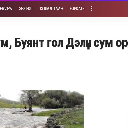
TERVIEW
SEX EDU
13 ШАЛТГААН
+UPDATE
м, Буянт гол Дэлүүн сум о