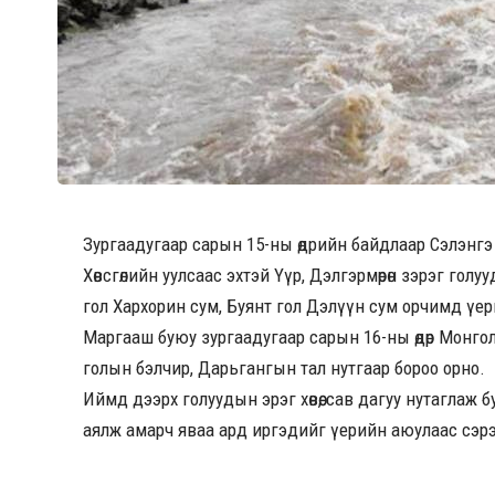
Зургаадугаар сарын 15-ны өдрийн байдлаар Сэлэнгэ 
Хөвсгөлийн уулсаас эхтэй Үүр, Дэлгэрмөрөн зэрэг голу
гол Хархорин сум, Буянт гол Дэлүүн сум орчимд үе
Маргааш буюу зургаадугаар сарын 16-ны өдөр Монгол-
голын бэлчир, Дарьгангын тал нутгаар бороо орно.
Иймд дээрх голуудын эрэг хөвөө, сав дагуу нутаглаж 
аялж амарч яваа ард иргэдийг үерийн аюулаас сэр