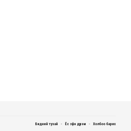
Бидний тухай
Ёс зүйн дүрэм
Холбоо барих