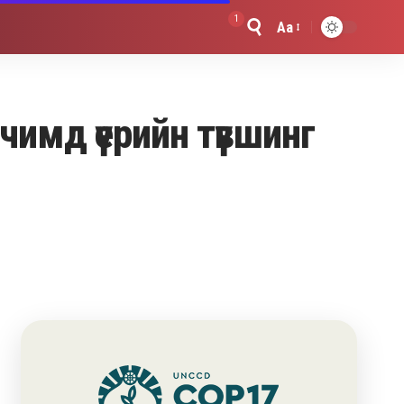
1
Aa
Font
Resizer
рчимд үерийн түвшинг