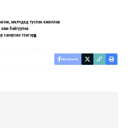
 нээж, малчдад туслан ажиллав
э яам байгуулна
 сахиусан тэнгэрүүд
Facebook