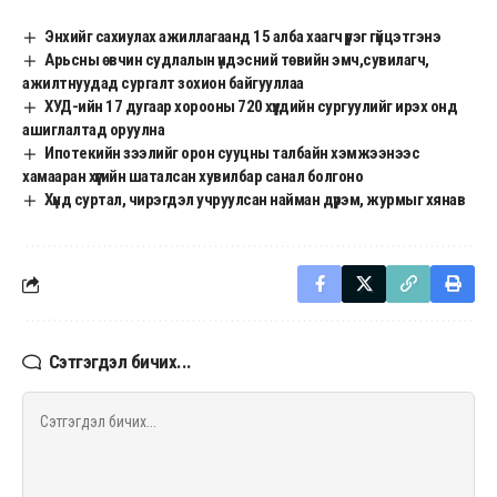
Энхийг сахиулах ажиллагаанд 15 алба хаагч үүрэг гүйцэтгэнэ
Арьсны өвчин судлалын үндэсний төвийн эмч,сувилагч,
ажилтнуудад сургалт зохион байгууллаа
ХУД-ийн 17 дугаар хорооны 720 хүүхдийн сургуулийг ирэх онд
ашиглалтад оруулна
Ипотекийн зээлийг орон сууцны талбайн хэмжээнээс
хамааран хүүгийн шаталсан хувилбар санал болгоно
Хүнд суртал, чирэгдэл учруулсан найман дүрэм, журмыг хянав
Сэтгэгдэл бичих...