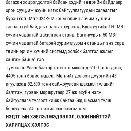
багахан хоцрогдолтой байсан хэдий ч өнөөдрийн байдлаар
орон сууц, аж ахуйн нэгж байгууллагуудын халаалтыг
бүрэн өгсөн. Мөн 2024-2025 оны өвлийн эрчим хүчний
тасралтгүй байдлыг хангах хүрээнд Бөөрөлжүүтийн 150 МВт
хүчин чадалтай цахилгаан станц, Багануурын 50 МВт
хүчин чадалтай батарей хуримтлуурын станцыг энэ сард
төвийн эрчим хүчний системд холбох бэлтгэл ажлыг
хангаж байна” гэв.
Түүнчлэн Улаанбаатар хотын хэмжээнд 6100 тонн давс,
4405 тонн бодис нөөцөлсөн. Мөн нийт долоон дүүргийн 43
агуулахад 82,500 тонн сайжруулсан шахмал түлшийг
бэлтгэж, гурван маршрутаар 27 аж ахуйн нэгж
байгууллага түгээлт хийж байгаа бөгөөд шахмал түлш
борлуулах 545 цэг ажиллаж байгаа юм.
НЗДТГ-ЫН ХЭВЛЭЛ МЭДЭЭЛЭЛ, ОЛОН НИЙТТЭЙ
ХАРИЛЦАХ ХЭЛТЭС