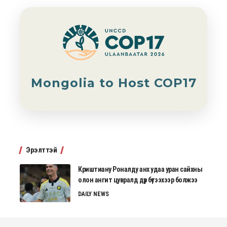
Mongolia to Host COP17
Эрэлттэй
Криштиану Роналду анх удаа уран сайхны
олон ангит цувралд дүр бүтээхээр болжээ
DAILY NEWS