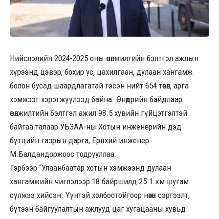
Нийслэлийн 2024-2025 оны өвөлжилтийн бэлтгэл ажлын
хүрээнд цэвэр, бохир ус, цахилгаан, дулаан хангамж
болон бусад шаардлагатай гэсэн нийт 654 төсөл, арга
хэмжээг хэрэгжүүлээд байна. Өнөөдрийн байдлаар
өвөлжилтийн бэлтгэл ажил 98.5 хувийн гүйцэтгэлтэй
байгаа талаар УБЗАА-ны Хотын инженерийн дэд
бүтцийн газрын дарга, Ерөнхий инженер
М.Балдандоржоос тодрууллаа.
Тэрбээр “Улаанбаатар хотын хэмжээнд дулаан
хангамжийн чиглэлээр 18 байршилд 25.1 км шугам
сүлжээ хийсэн. Үүнтэй холбоотойгоор нөхөн сэргээлт,
бүтээн байгуулалтын ажлууд цаг хугацааны хувьд