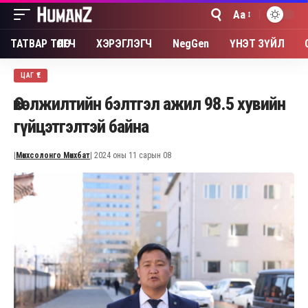
Aa
Font
Resizer
ТАТВАР ТӨЛӨГЧ
ХЭРЭГЛЭГЧ
NegGen
ҮНЭТ ЗҮЙЛ
ЦАГ ҮЕ
Өвөлжилтийн бэлтгэл ажил 98.5 хувийн
гүйцэтгэлтэй байна
|
Мөнхсолонго Мөнхбат
| 2024 оны 11 сарын 08