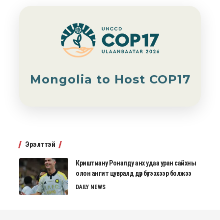
Mongolia to Host COP17
Эрэлттэй
Криштиану Роналду анх удаа уран сайхны
олон ангит цувралд дүр бүтээхээр болжээ
DAILY NEWS