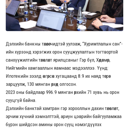
Дэлхийн банкны төлөөлөгчидтэй уулзаж, “Хуримтлалын сан”-
ийн хүрээнд хэрэгжих орон сууцжуулалтын тогтвортой
санхүүжилтийн төлөвлөлт ярилцсаныг Гэр бүл, Хөдөлмөр,
Нийгмийн хамгааллын яамнаас мэдээллээ. Үүнд:
Ипотекийн зээлд өнгөрсөн хугацаанд 8.9 их наяд төгрөг
зарцуулж, 130 мянган өрхөд олгосон.
2023 оны байдлаар 996.9 мянган өрхийн 71 хувь нь орон
сууцгүй байна.
Дэлхийн банктай хамтран гэр хорооллын дахин төлөвлөлт,
эрчим хүчний хэмнэлттэй, ариун цэврийн байгууламжаа
бүрэн шийдсэн амины орон сууц нэмэгдүүлэх