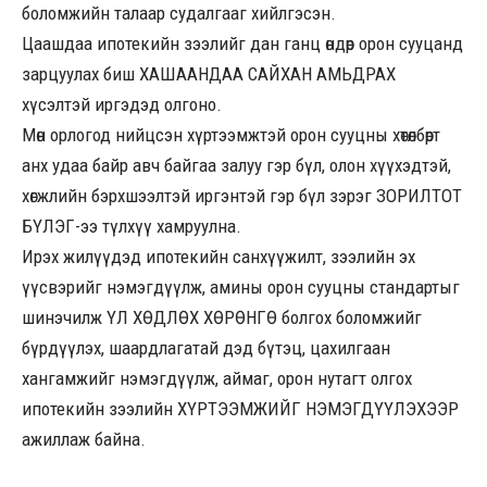
боломжийн талаар судалгааг хийлгэсэн.
Цаашдаа ипотекийн зээлийг дан ганц өндөр орон сууцанд
зарцуулах биш ХАШААНДАА САЙХАН АМЬДРАХ
хүсэлтэй иргэдэд олгоно.
Мөн орлогод нийцсэн хүртээмжтэй орон сууцны хөтөлбөрт
анх удаа байр авч байгаа залуу гэр бүл, олон хүүхэдтэй,
хөгжлийн бэрхшээлтэй иргэнтэй гэр бүл зэрэг ЗОРИЛТОТ
БҮЛЭГ-ээ түлхүү хамруулна.
Ирэх жилүүдэд ипотекийн санхүүжилт, зээлийн эх
үүсвэрийг нэмэгдүүлж, амины орон сууцны стандартыг
шинэчилж ҮЛ ХӨДЛӨХ ХӨРӨНГӨ болгох боломжийг
бүрдүүлэх, шаардлагатай дэд бүтэц, цахилгаан
хангамжийг нэмэгдүүлж, аймаг, орон нутагт олгох
ипотекийн зээлийн ХҮРТЭЭМЖИЙГ НЭМЭГДҮҮЛЭХЭЭР
ажиллаж байна.