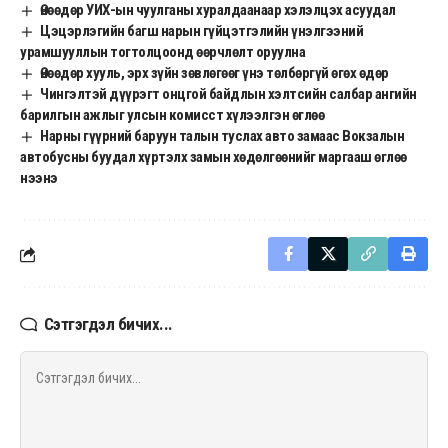
Өнөөдөр УИХ-ын чуулганы хуралдаанаар хэлэлцэх асуудал
Цэцэрлэгийн багш нарын гүйцэтгэлийн үнэлгээний
урамшууллын тогтолцоонд өөрчлөлт оруулна
Өнөөдөр хууль, эрх зүйн зөвлөгөөг үнэ төлбөргүй өгөх өдөр
Чингэлтэй дүүрэгт онцгой байдлын хэлтсийн салбар ангийн
барилгын ажлыг улсын комисст хүлээлгэн өглөө
Нарны гүүрний баруун талын туслах авто замаас Вокзалын
автобусны буудал хүртэлх замын хөдөлгөөнийг маргааш өглөө
нээнэ
Сэтгэгдэл бичих...