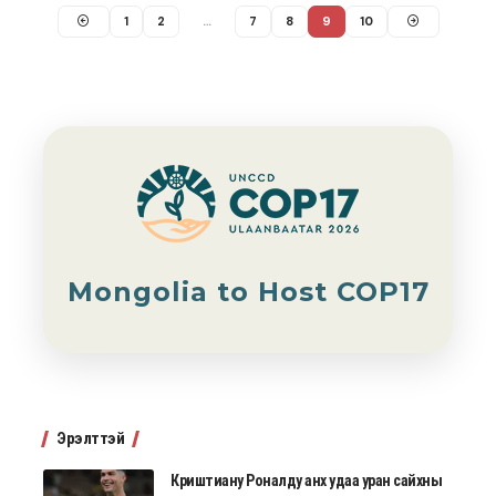
1
2
…
7
8
9
10
Mongolia to Host COP17
Эрэлттэй
Криштиану Роналду анх удаа уран сайхны