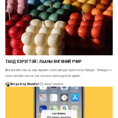
ТАНД ХЭРЭГТЭЙ | ЛААНЫ ӨНГӨНИЙ УЧИР
Өнгө өнгийн лаа нь өөр өөрийн гэсэн увидас шингээсэн байдаг. Тиймдээ ч
олон өнгийн лаа нь зах зээлээс шахагдалгүй өдийг…
Үйлсдэлгэр Мөнхбат
2 минут уншина