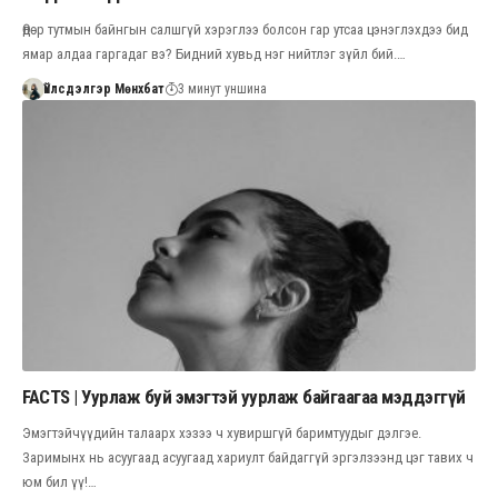
Өдөр тутмын байнгын салшгүй хэрэглээ болсон гар утсаа цэнэглэхдээ бид
ямар алдаа гаргадаг вэ? Бидний хувьд нэг нийтлэг зүйл бий.…
Үйлсдэлгэр Мөнхбат
3 минут уншина
FACTS | Уурлаж буй эмэгтэй уурлаж байгаагаа мэддэггүй
Эмэгтэйчүүдийн талаарх хэзээ ч хувиршгүй баримтуудыг дэлгэе.
Заримынх нь асуугаад асуугаад хариулт байдаггүй эргэлзээнд цэг тавих ч
юм бил үү!…