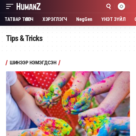
ТАТВАР ТӨЛӨГЧ
ХЭРЭГЛЭГЧ
NegGen
ҮНЭТ ЗҮЙЛ
Tips & Tricks
ШИНЭЭР НЭМЭГДСЭН