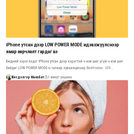
iPhone утсан дээр LOW POWER MODE идэвхжүүлснээр
ямар өөрчлөлт гардаг вэ
Бидний хэрэглэдэг IPhone утсан дээр хэрэгтэй ч юм шиг үгүй ч юм шиг
байдаг LOW POWER MODE-н талаар хуваалцахаар бэлтгэлээ. iOS…
Үйлсдэлгэр Мөнхбат
1 минут уншина