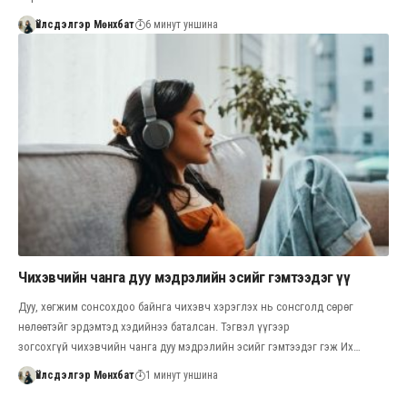
Үйлсдэлгэр Мөнхбат
6 минут уншина
Чихэвчийн чанга дуу мэдрэлийн эсийг гэмтээдэг үү
Дуу, хөгжим сонсохдоо байнга чихэвч хэрэглэх нь сонсголд сөрөг
нөлөөтэйг эрдэмтэд хэдийнээ баталсан. Тэгвэл үүгээр
зогсохгүй чихэвчийн чанга дуу мэдрэлийн эсийг гэмтээдэг гэж Их…
Үйлсдэлгэр Мөнхбат
1 минут уншина