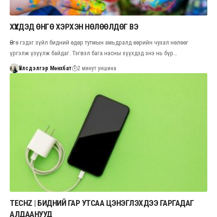
ХҮҮХДЭД ӨНГӨ ХЭРХЭН НӨЛӨӨЛДӨГ ВЭ
Өнгө гэдэг зүйл бидний өдөр тутмын амьдралд өөрийн чухал нөлөөг
үргэлж үзүүлж байдаг. Тэгвэл бага насны хүүхдэд энэ нь бүр…
Үйлсдэлгэр Мөнхбат
2 минут уншина
TECHZ | БИДНИЙ ГАР УТСАА ЦЭНЭГЛЭХДЭЭ ГАРГАДАГ
АЛДААНУУД