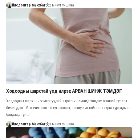
Үйлсдэлгэр Мөнхбат
2 минут уншина
Ходоодны шархтай үед илрэх АРВАН ШИНЖ ТЭМДЭГ
Ходоодны шарх нь өвчтөнүүдийн дотрын эмчид хандах өвчний гуравт
бичигддэг. Уг өвчин сэтгэл түгшээсэн, зовиур ихтэйгээс гадна хурцадмал
байдалд тун…
Үйлсдэлгэр Мөнхбат
3 минут уншина