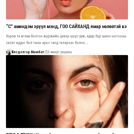
“C” аминдэм эрүүл мэнд, ГОО САЙХАНД ямар нөлөөтэй вэ
Хэрэв та өглөө болгон жүржийн цэвэр шүүс ууж, өдөр бүр шинэ ногооны
салат иддэг бол таны арьс танд талархах болно.…
Үйлсдэлгэр Мөнхбат
3 минут уншина