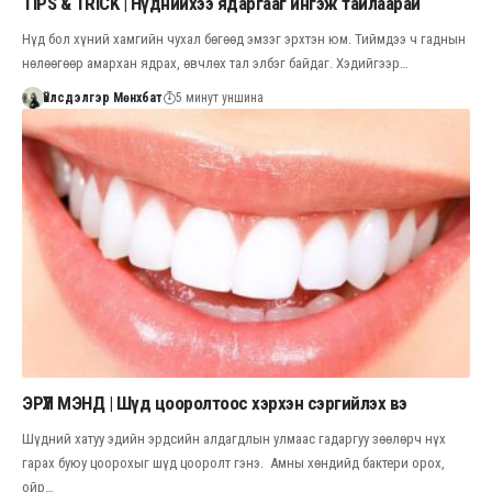
TIPS & TRICK | Нүднийхээ ядаргааг ингэж тайлаарай
Нүд бол хүний хамгийн чухал бөгөөд эмзэг эрхтэн юм. Тиймдээ ч гаднын
нөлөөгөөр амархан ядрах, өвчлөх тал элбэг байдаг. Хэдийгээр…
Үйлсдэлгэр Мөнхбат
5 минут уншина
ЭРҮҮЛ МЭНД | Шүд цооролтоос хэрхэн сэргийлэх вэ
Шүдний хатуу эдийн эрдсийн алдагдлын улмаас гадаргуу зөөлөрч нүх
гарах буюу цоорохыг шүд цооролт гэнэ. Амны хөндийд бактери орох,
ойр…