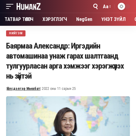
Aa
Font
Resizer
ТАТВАР ТӨЛӨГЧ
ХЭРЭГЛЭГЧ
NegGen
ҮНЭТ ЗҮЙЛ
НИЙГЭМ
Баярмаа Александр: Иргэдийн
автомашинаа унаж гарах шалтгаанд
тулгуурласан арга хэмжээг хэрэгжүүлэх
нь зүйтэй
|
Үйлсдэлгэр Мөнхбат
| 2022 оны 11 сарын 25