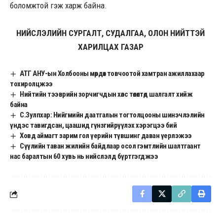
боломжтой гэж харж байна.
НИЙСЛЭЛИЙН СУРГАЛТ, СУДАЛГАА, ОЛОН НИЙТТЭЙ
ХАРИЛЦАХ ГАЗАР
АТГ АНУ-ын Холбооны мөрдөх товчоотой хамтран ажиллахаар
тохиролцжээ
Нийтийн тээврийн зорчигчдын хөлс төлөлтөд шалгалт хийж
байна
С.Зулпхар: Нийгмийн даатгалын тогтолцооны шинэчлэлийн
үндэс тавигдсан, цаашид гүнзгийрүүлэх хэрэгцээ бий
Ховд аймагт зарим гол үерийн түвшинг даван үерлэжээ
Сүүлийн таван жилийн байдлаар осол гэмтлийн шалтгаант
нас баралтын 60 хувь нь нийслэлд бүртгэгджээ