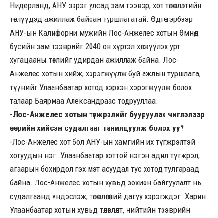
Нидерланд, АНУ зэрэг улсад зам тээвэр, хот төлөвлөлтийн
төслүүдэд ажиллаж байсан туршлагатай. Өдгөө тэрбээр
АНУ-ын Калифорни мужийн Лос-Анжелес хотын Өмнөд
бүсийн зам тээврийг 2040 он хүртэл хөгжүүлэх урт
хугацааны төслийг удирдан ажиллаж байна. Лос-
Анжелес хотын хийж, хэрэгжүүлж буй ажлын туршлага,
түүнийг Улаанбаатар хотод хэрхэн хэрэгжүүлж болох
талаар Баярмаа Александраас тодрууллаа.
-Лос-Анжелес хотын түгжрэлийг бууруулах чиглэлээр
өөрийн хийсэн судалгааг танилцуулж болох уу?
-Лос-Анжелес хот бол АНУ-ын хамгийн их түгжрэлтэй
хотуудын нэг. Улаанбаатар хоттой нэгэн адил түгжрэл,
агаарын бохирдол гэх мэт асуудал тус хотод тулгараад
байна. Лос-Анжелес хотын хувьд зохион байгуулалт нь
судалгаанд үндэслэж, төлөвлөгөөний дагуу хэрэгждэг. Харин
Улаанбаатар хотын хувьд төлөвлөлт, нийтийн тээврийн