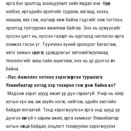
арга бол эрэлтэд зохицуулалт хийх явдал юм. Өөрөөр
хэлбэл, иргэдийн эрэлтийг судалж, яагаад, хэзээ,
хаашаа, яах гэж, юугаар явж байна гэдгийг олж тогтоон,
эрэлтэд тулгуурлан ажиллаж байгаа. Энэ нь хүмүүсийг
хүссэн цагт нь, хүссэн газарт нь хүргэхэд чиглэсэн арга
хэмжээ гэсэн үг. Түүнчлэн хүний оролцоог багасгаж,
авто замын хөдөлгөөн, удирдлагыг автоматжуулахад
технологийг маш сайн ашиглаж, энэ нь үр дүнгээ өгч
байна.
-Лос-Анжелес хотноо хэрэгжүүлсэн туршлага
Улаанбаатар хотод хэр тохирно гэж үзэж байна вэ?
-Мэдээж хэрэг шууд ижил үр дүн гарахгүй. Учир нь хоёр
хотын хүн ам, аж ахуйн нэгж, нийгэм, эдийн засгийн
байдал ялгаатай. Тэнд хэрэгжүүлсэн арга энд шууд үр
дүнгээ өгөхгүй ч зарим ажил, арга хэмжээг Улаанбаатар
хотын нөхцөл байдал, онцлогт тохируулан хэрэгжүүлэх