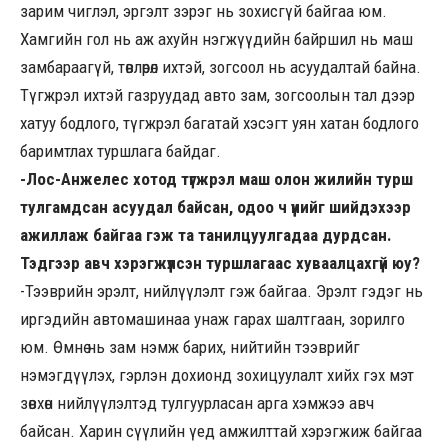
зарим чиглэл, эргэлт зэрэг нь зохисгүй байгаа юм.
Хамгийн гол нь аж ахуйн нэгжүүдийн байршил нь маш
замбараагүй, төвлөрөл ихтэй, зогсоол нь асуудалтай байна.
Түгжрэл ихтэй газруудад авто зам, зогсоолын тал дээр
хатуу бодлого, түгжрэл багатай хэсэгт уян хатан бодлого
баримтлах туршлага байдаг.
-Лос-Анжелес хотод түгжрэл маш олон жилийн турш
тулгамдсан асуудал байсан, одоо ч үүнийг шийдэхээр
ажиллаж байгаа гэж та танилцуулгадаа дурдсан.
Тэдгээр авч хэрэгжүүлсэн туршлагаас хуваалцахгүй юу?
-Тээврийн эрэлт, нийлүүлэлт гэж байгаа. Эрэлт гэдэг нь
иргэдийн автомашинаа унаж гарах шалтгаан, зорилго
юм. Өмнө нь зам нэмж барих, нийтийн тээврийг
нэмэгдүүлэх, гэрлэн дохионд зохицуулалт хийх гэх мэт
зөвхөн нийлүүлэлтэд тулгуурласан арга хэмжээ авч
байсан. Харин сүүлийн үед амжилттай хэрэгжиж байгаа