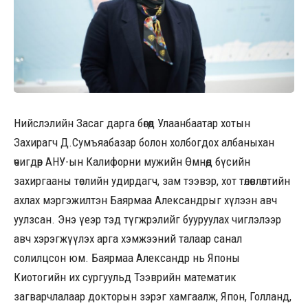
Нийслэлийн Засаг дарга бөгөөд Улаанбаатар хотын
Захирагч Д.Сумъяабазар болон холбогдох албаныхан
өчигдөр АНУ-ын Калифорни мужийн Өмнөд бүсийн
захиргааны төслийн удирдагч, зам тээвэр, хот төлөвлөлтийн
ахлах мэргэжилтэн Баярмаа Александрыг хүлээн авч
уулзсан. Энэ үеэр тэд түгжрэлийг бууруулах чиглэлээр
авч хэрэгжүүлэх арга хэмжээний талаар санал
солилцсон юм. Баярмаа Александр нь Японы
Киотогийн их сургуульд Тээврийн математик
загварчлалаар докторын зэрэг хамгаалж, Япон, Голланд,