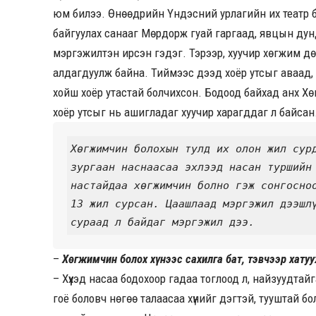
юм билээ. Өнөөдрийн Үндэсний урлагийн их театр б
байгуулах санааг Мөрдорж гуай гаргаад, явцын ду
мэргэжилтэн ирсэн гэдэг. Тэрээр, хуучир хөгжим д
алдагдуулж байна. Тиймээс дээд хоёр утсыг аваад, 
хойш хоёр утастай болчихсон. Бодоод байхад анх Х
хоёр утсыг нь ашигладаг хуучир харагддаг л байсан
Хөгжимчин болохын тулд их олон жил сурд
зургаан наснаасаа эхлээд насан туршийн
настайдаа хөгжимчин болно гэж сонгосноо
13
 жил сурсан. Цаашлаад мэргэжил дээшлү
сураад л байдаг мэргэжил дээ.
–
Хөгжимчин болох хүнээс сахилга бат, тэвчээр хату
– Хүүхэд насаа бодохоор гадаа тоглоод л, найзуудта
гоё боловч нөгөө талаасаа хүнийг дэгтэй, тууштай бо