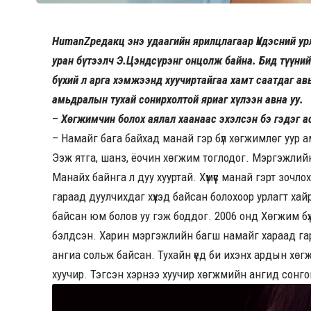
HumanZредакц энэ удаагийн ярилцлагаар Үндэсний урл
уран бүтээлч Э.Цэндсүрэнг онцолж байна. Бид түүний
бүхий л арга хэмжээнд хуучиртайгаа хамт саатдаг ав
амьдралын тухай сонирхолтой яриаг хүлээн авна уу.
–
Хөгжимчин болох аялал хаанаас эхэлсэн бэ гэдэг а
– Намайг бага байхад манай гэр бүл хөгжимлөг уур 
Ээж ятга, шанз, ёочин хөгжим тоглодог. Мэргэжлий
Манайх байнга л дуу хууртай. Хүмүүс манай гэрт зочл
гараад дуулчихдаг хүүхэд байсан болохоор урлагт ха
байсан юм болов уу гэж боддог. 2006 онд Хөгжим б
бэлдсэн. Харин мэргэжлийн багш намайг хараад гар,
ангиа сольж байсан. Тухайн үед би ихэнх ардын хө
хуучир. Тэгсэн хэрнээ хуучир хөгжмийн ангид сонгог