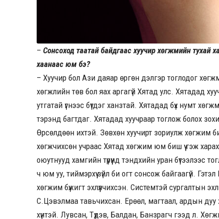
–
Сонсоход таатай байдгаас хуучир хөгжмийн тухай ха
хаанаас юм бэ?
– Хуучир бол Ази даяар өргөн дэлгэр тоглодог хөгж
хөгжлийн төв бол яах аргагүй Хятад улс. Хятадад хуу
утгатай үгнээс бүтдэг ханзтай. Хятадад бүх нумт хөг
тэрэнд багтдаг. Хятадад хуучраар тоглож болох зох
Өрсөлдөөн ихтэй. Зөвхөн хуучирт зориулж хөгжим би
хөгжчихсөн учраас Хятад хөгжим юм биш үү гэж хара
оюутнууд хамгийн түрүүнд тэндхийн уран бүтээлээс т
ч юм уу, тиймэрхүү зүйл би огт сонсож байгаагүй. Гэ
хөгжим бүжигт эхлүүлчихсэн. Системтэй сургалтын 
С.Цэвэлмаа тавьчихсан. Ерөөл, магтаал, ардын дуу 
хүнтэй. Лувсан, Түдэв, Балдан, Банзрагч гээд л. Хө