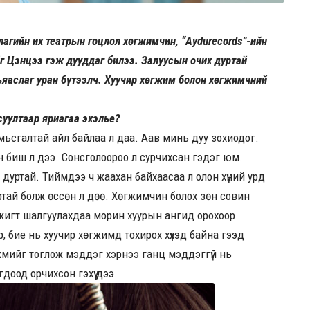
агийн их театрын гоцлол хөгжимчин, “Aydurecords”-ийн
г Цэнцээ гэж дууддаг билээ. Залуусын очих дуртай
ьяаслаг уран бүтээлч. Хуучир хөгжим болон хөгжимчний
суултаар яриагаа эхэлье?
амьсгалтай айл байлаа л даа. Аав минь дуу зохиодог.
н биш л дээ. Сонсголоороо л сурчихсан гэдэг юм.
ох дуртай. Тиймдээ ч жаахан байхаасаа л олон хүний урд
йртай болж өссөн л дөө. Хөгжимчин болох зөн совин
үжигт шалгуулахдаа морин хуурын ангид орохоор
 бие нь хуучир хөгжимд тохирох хүүхэд байна гээд
гжмийг тоглож мэддэг хэрнээ ганц мэддэггүй нь
доод орчихсон гэхүү дээ.