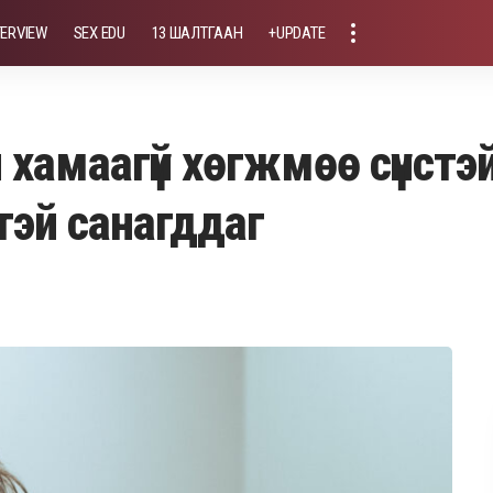
TERVIEW
SEX EDU
13 ШАЛТГААН
+UPDATE
 хамаагүй хөгжмөө сүнстэй
тэй санагддаг