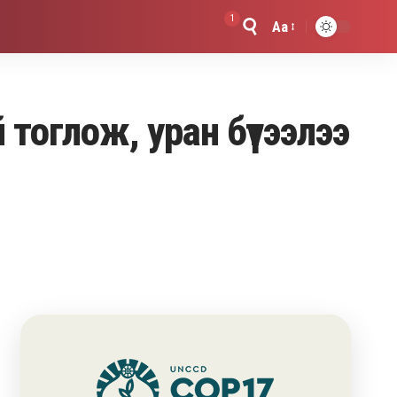
1
Aa
Font
Resizer
 тоглож, уран бүтээлээ