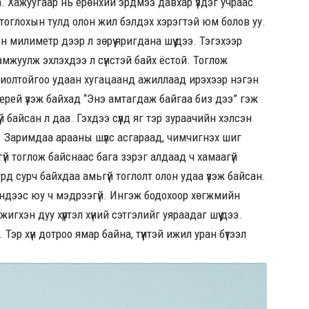
. Хажуугаар нь ерөнхий эрдмээ давхар үздэг учраас
эй тоглохын тулд олон жил бэлдэх хэрэгтэй юм болов уу.
 милиметр дээр л зөрүү яригдана шүү дээ. Тэгэхээр
амжуулж эхлэхдээ л сүнстэй байх ёстой. Тоглож
хиолтойгоо удаан хугацаанд ажиллаад ирэхээр нэгэн
лерей үзэж байхад “Энэ амтагдаж байгаа биз дээ” гэж
 байсан л даа. Гэхдээ сүүлд яг тэр зураачийн хэлсэн
 Заримдаа арааны шүлс асгараад, чимчигнэх шиг
гүй тоглож байснаас бага зэрэг алдаад ч хамаагүй
рд сурч байхдаа амьгүй тоглолт олон удаа үзэж байсан.
 тэндээс юу ч мэдрээгүй. Ингэж бодохоор хөгжмийн
гхэн дуу хүртэл хүний сэтгэлийг уяраадаг шүү дээ.
эр хүн дотроо ямар байна, түүнтэй ижил уран бүтээл