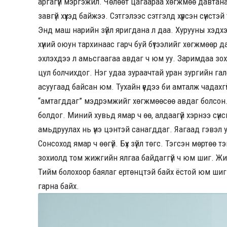
аргагүй мэргэжил. Чөлөөт цагаараа хөгжмөө давтана
завгүй хүүхэд байжээ. Сэтгэлээс сэтгэлд хүрсэн сүнст
Энд маш нарийн зүйл яригдана л даа. Хурууны хэдхэн
хүний оюун тархинаас гарч буй бүтээлийг хөгжмөөр д
эхлэхдээ л амьсгаагаа авдаг ч юм уу. Заримдаа зо
цул болчихдог. Нэг удаа зураачтай уран зургийн га
асуугаад байсан юм. Тухайн үедээ би амталж чадахгүй
“амтагддаг” мэдрэмжийг хөгжмөөсөө авдаг болсон.
болдог. Миний хувьд ямар ч өө, алдаагүй хэрнээ сүнс
амьдруулах нь үнэ цэнтэй санагддаг. Яагаад гэвэл у
Сонсоход ямар ч өөгүй. Бүх зүйл төгс. Тэгсэн мөртөө
зохиолд том жижгийн ялгаа байдаггүй ч юм шиг. Жижи
Тийм болохоор баялаг ертөнцтэй байх ёстой юм шиг. Т
гарна байх.