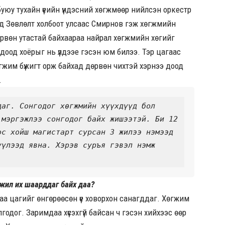
уюу тухайн үеийн үндэсний хөгжмөөр нийлсэн оркестр
нд Зөвлөлт холбоот улсаас Смирнов гэж хөгжмийн
өрвөн утастай байхаараа найрал хөгжмийн хөгийг
доод хоёрыг нь үлдээе гэсэн юм билээ. Тэр цагаас
өгжим бүжигт орж байхад дөрвөн чихтэй хэрнээ доод
.
аг. Сонгодог хөгжмийн хүүхдүүд бол 
 мэргэжлээ сонгодог байх жишээтэй. Би 
12 
с хойш магистарт сурсан 3 жилээ нэмээд 
үлээд явна. Хэрэв суръя гэвэл нэмж 
ужил их шаарддаг байх даа?
йгаа цагийг өнгөрөөсөн үе ховорхон санагддаг. Хөгжим
лгодог. Заримдаа хүсэхгүй байсан ч гэсэн хийхээс өөр