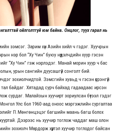
нгалттай ойлголтгүй юм байна. Онцлог, түүх гарал нь
мийн зэмсэг. Зарим хүн Азийн хийл ч гэдэг. Хуучрын
чрын нэр бол “Ху Чин” буюу нүүдэлчдийн хуур гэсэн
жмийг “Ху Чин” гэж нэрлэдэг. Манай морин хуур ч бас
иолын, урын сангийн дуусашгүй сонголт бий.
чдэг зохиолчидтой. Зэмсгийн хувьд ч гэсэн үсрэнгүй
х тал байдаг. Хятадад сурч байхад гадаадаас ирсэн
оглож сурдаг. Малайзын хуучирт зориулсан бүтээл гэдэг
тэл Монгол Улс бол 1960-аад оноос мэргэжлийн сургалтаа
эхлэлийг П.Мөнгөнцэцэг багшийн маань багш болох
хууртай. Дээрээс нь хуучир тоглож чаддаг маш олон
гжмийн зохиолч Мөрдорж хүртэл хуучир тоглодог байсан