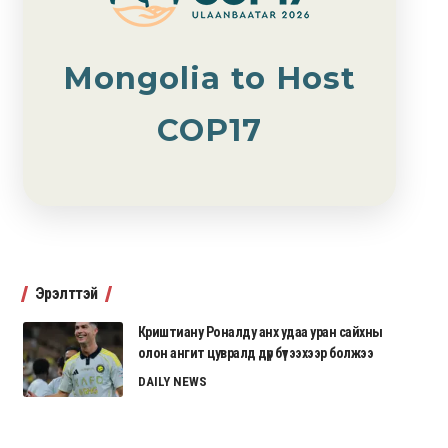
Mongolia to Host
COP17
Эрэлттэй
Криштиану Роналду анх удаа уран сайхны
олон ангит цувралд дүр бүтээхээр болжээ
DAILY NEWS