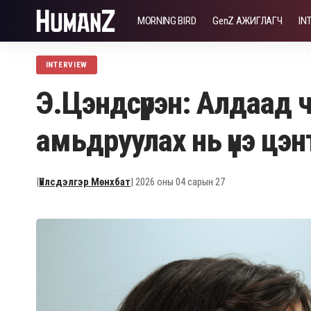
MORNING BIRD
GenZ АЖИГЛАГЧ
IN
INTERVIEW
Э.Цэндсүрэн: Алдаад ч
амьдруулах нь үнэ цэн
|
Үйлсдэлгэр Мөнхбат
| 2026 оны 04 сарын 27