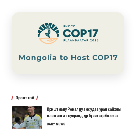
Mongolia to Host COP17
Эрэлттэй
Криштиану Роналду анх удаа уран сайхны
олон ангит цувралд дүр бүтээхээр болжээ
DAILY NEWS