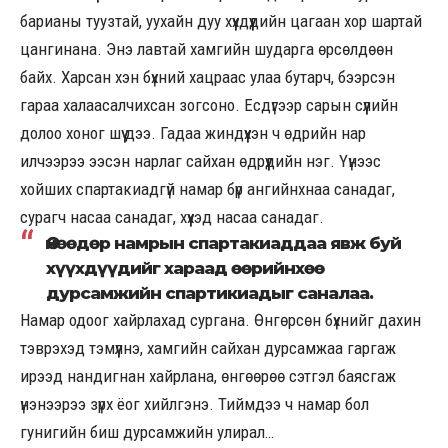
барианы туузтай, уухайн дуу хүүхдүүдийн цагаан хор шартай
цангинана. Энэ лавтай хамгийн шударга өрсөлдөөн
байх. Харсан хэн бүхний хацраас улаа бутарч, бээрсэн
гараа халаасалчихсан зогсоно. Есдүгээр сарын сүүлийн
долоо хоног шүү дээ. Гадаа жиндүүхэн ч өдрийн нар
илчээрээ ээсэн нарлаг сайхан өдрүүдийн нэг. Үүнээс
хойших спартакиадгүй намар бүр ангийнхнаа санадаг,
сурагч насаа санадаг, хүүхэд насаа санадаг.
Өнөөдөр намрын спартакиаддаа явж буй
хүүхдүүдийг хараад өөрийнхөө
дурсамжийн спартикиадыг саналаа.
Намар одоог хайрлахад сургана. Өнгөрсөн бүхнийг дахин
тэврэхэд тэмүүлнэ, хамгийн сайхан дурсамжаа гаргаж
ирээд нандигнан хайрлана, өнгөөрөө сэтгэл баясгаж
үнэнээрээ зүрх ёог хийлгэнэ. Тиймдээ ч намар бол
гунигийн биш дурсамжийн улирал…