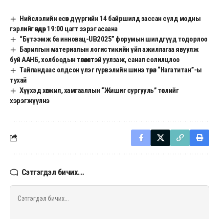
Нийслэлийн есөн дүүргийн 14 байршилд зассан сүлд модны
гэрлийг өнөөдөр 19:00 цагт зэрэг асаана
“Бүтээмж ба инновац-UB2025” форумын шилдгүүд тодорлоо
Барилгын материалын логистикийн үйл ажиллагаа явуулж
буй ААНБ, холбоодын төлөөлөлтэй уулзаж, санал солилцлоо
Тайландаас олдсон үлэг гүрвэлийн шинэ төрөл “Нагатитан”-ы
тухай
Хүүхэд хөгжил, хамгааллын “Жишиг сургууль” төслийг
хэрэгжүүлнэ
Сэтгэгдэл бичих...