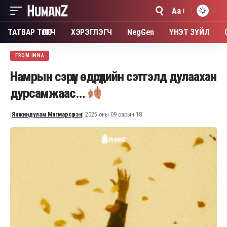
Aa
Font
Resizer
ТАТВАР ТӨЛӨГЧ
ХЭРЭГЛЭГЧ
NegGen
ҮНЭТ ЗҮЙЛ
FROM INNA
Намрын сэрүүн өдрүүдийн сэтгэлд дулаахан
дурсамжаас…
|
Янжиндулам Мягмарсүрэн
| 2025 оны 09 сарын 18