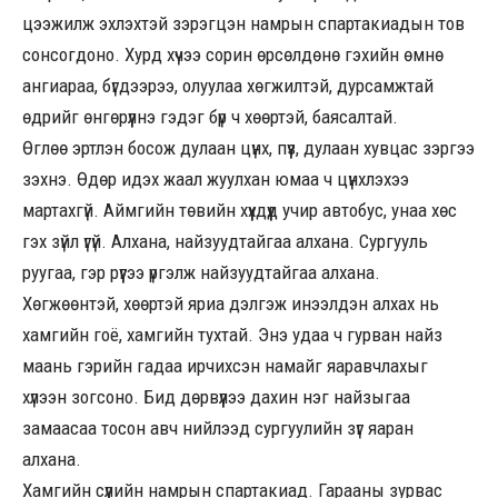
цээжилж эхлэхтэй зэрэгцэн намрын спартакиадын тов
сонсогдоно. Хурд хүчээ сорин өрсөлдөнө гэхийн өмнө
ангиараа, бүгдээрээ, олуулаа хөгжилтэй, дурсамжтай
өдрийг өнгөрүүлнэ гэдэг бүр ч хөөртэй, баясалтай.
Өглөө эртлэн босож дулаан цүнх, пүүз, дулаан хувцас зэргээ
зэхнэ. Өдөр идэх жаал жуулхан юмаа ч цүнхлэхээ
мартахгүй. Аймгийн төвийн хүүхдүүд учир автобус, унаа хөс
гэх зүйл үгүй. Алхана, найзуудтайгаа алхана. Сургууль
руугаа, гэр рүүгээ үргэлж найзуудтайгаа алхана.
Хөгжөөнтэй, хөөртэй яриа дэлгэж инээлдэн алхах нь
хамгийн гоё, хамгийн тухтай. Энэ удаа ч гурван найз
маань гэрийн гадаа ирчихсэн намайг яаравчлахыг
хүлээн зогсоно. Бид дөрвүүлээ дахин нэг найзыгаа
замаасаа тосон авч нийлээд сургуулийн зүг яаран
алхана.
Хамгийн сүүлийн намрын спартакиад. Гарааны зурвас