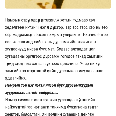
Намрын сэрүүн өдрүүд үргэлжилж хотын гудмаар хөл
хөдөлгөөн ихтэй ч нэг л дүнсгэр. Тэр эрс тэрс хэр нь өөр
өөр мэдрэмжүүд зөвхөн намрын улирлынх. Навчис өнгөө
сольж салхинд хийсэх нь дурсамжийн жижигхэн
хуудаснууд нисэн буух мэт. Бүгдээс алсалдаг цаг
хугацааны эргүүлгээс дурсамж гогодоё гэхэд хамгийн
түрүүнд хүүхэд нас сэтгэл зүрхнээс цовхчино. Учир нь хүн
хамгийн аз жаргалтай үеийн дурсамжаа илүү тод санаж
үлддэгийнх…
Намрын тэр нэг нэгэн нисэн буух дурсамжуудын
хуудаснаас нэгийг сийрүүлбэл…
Намар хичээл эхэлж зунжин уулзалдаагүй ангийн
найзуудтайгаа нэг анги танхимд бужигнана гэдэг
хөөртэй, баясалтай. Хичээлийн хуваариа дөнгөж