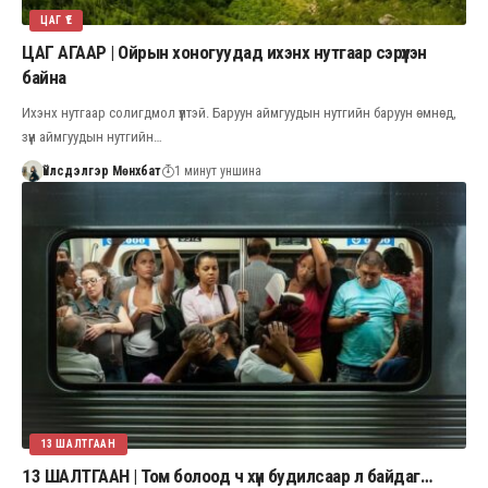
ЦАГ ҮЕ
ЦАГ АГААР | Ойрын хоногуудад ихэнх нутгаар сэрүүхэн
байна
Ихэнх нутгаар солигдмол үүлтэй. Баруун аймгуудын нутгийн баруун өмнөд,
зүүн аймгуудын нутгийн…
Үйлсдэлгэр Мөнхбат
1 минут уншина
13 ШАЛТГААН
13 ШАЛТГААН | Том болоод ч хүн будилсаар л байдаг…