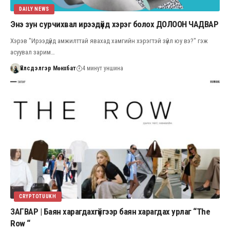
DAILY NEWS
Энэ зун сурчихвал ирээдүйд хэрэг болох ДОЛООН ЧАДВАР
Хэрэв "Ирээдүйд амжилттай явахад хамгийн хэрэгтэй зүйл юу вэ?" гэж
асуувал зарим…
Үйлсдэлгэр Мөнхбат
4 минут уншина
CRYPTOTUUKH
ЗАГВАР | Баян харагдахгүйгээр баян харагдах урлаг “The
Row “