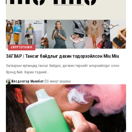
CRYPTOTUUKH
ЗАГВАР | Тансаг байдлыг дахин тодорхойлсон Miu Miu
Загварын ертөнцөд тансаг байдал, дэгжин төрхийг илэрхийлдэг олон
брэнд бий. Харин тэдний…
Үйлсдэлгэр Мөнхбат
5 минут уншина