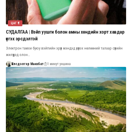
ЦАГ ҮЕ
СУДАЛГАА | Вэйп уушги болон амны хөндийн хорт хавдар
үүсгэх эрсдэлтэй
Электрон тамхи буюу вэйпийн эрүүл мэндэд үзүүлэх нөлөөний талаар сүүлийн
жилүүдэд олон…
Үйлсдэлгэр Мөнхбат
1 минут уншина