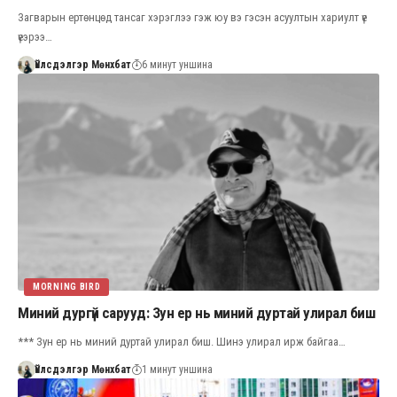
Загварын ертөнцөд тансаг хэрэглээ гэж юу вэ гэсэн асуултын хариулт үе
үеэрээ…
Үйлсдэлгэр Мөнхбат
6 минут уншина
MORNING BIRD
Миний дургүй сарууд: Зун ер нь миний дуртай улирал биш
*** Зун ер нь миний дуртай улирал биш. Шинэ улирал ирж байгаа…
Үйлсдэлгэр Мөнхбат
1 минут уншина