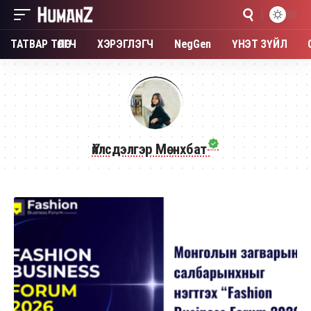
ТАТВАР ТӨЛӨГЧ
ХЭРЭГЛЭГЧ
NegGen
ҮНЭТ ЗҮЙЛ
Үйлсдэлгэр Мөнхбат