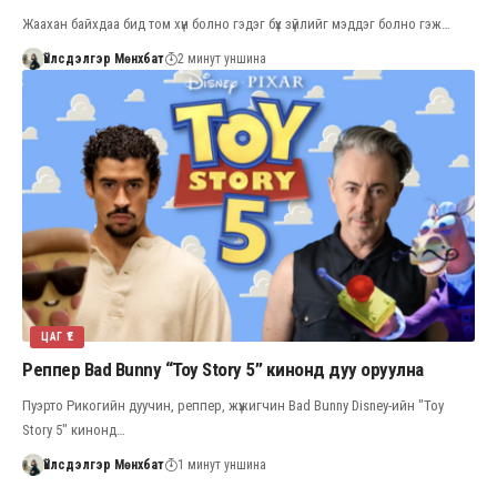
Жаахан байхдаа бид том хүн болно гэдэг бүх зүйлийг мэддэг болно гэж…
Үйлсдэлгэр Мөнхбат
2 минут уншина
ЦАГ ҮЕ
Реппер Bad Bunny “Toy Story 5” кинонд дуу оруулна
Пуэрто Рикогийн дуучин, реппер, жүжигчин Bad Bunny Disney-ийн "Toy
Story 5" кинонд…
Үйлсдэлгэр Мөнхбат
1 минут уншина