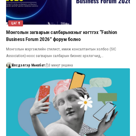
ЦАГ ҮЕ
Монголын загварын салбарынхныг нэгтгэх “Fashion
Business Forum 2026” форум болно
Монголын мэргэжлийн стилист, имиж консалтантын холбоо (SIC
Association)-ноос загварын салбарын бизнес эрхлэгчид,…
Үйлсдэлгэр Мөнхбат
3 минут уншина