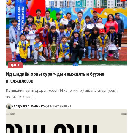
ЦАГ ҮЕ
Ид шидийн орны сурагчдын амжилтын буухиа
үргэлжилсээр
Ид шидийн орны хүүхдүүд өнгөрсөн 14 хоногийн хугацаанд спорт, урлаг,
техник бүтээлийн…
Үйлсдэлгэр Мөнхбат
1 минут уншина