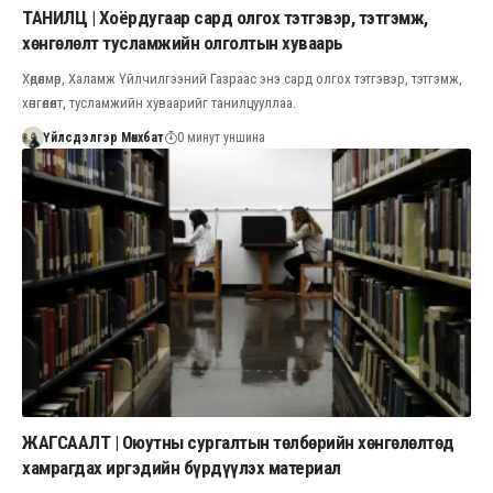
ТАНИЛЦ | Хоёрдугаар сард олгох тэтгэвэр, тэтгэмж,
хөнгөлөлт тусламжийн олголтын хуваарь
Хөдөлмөр, Халамж Үйлчилгээний Газраас энэ сард олгох тэтгэвэр, тэтгэмж,
хөнгөлөлт, тусламжийн хуваарийг танилцууллаа.
Үйлсдэлгэр Мөнхбат
0 минут уншина
ЖАГСААЛТ | Оюутны сургалтын төлбөрийн хөнгөлөлтөд
хамрагдах иргэдийн бүрдүүлэх материал