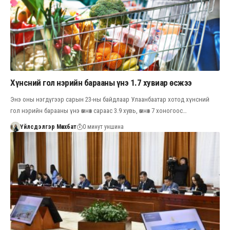
Хүнсний гол нэрийн барааны үнэ 1.7 хувиар өсжээ
Энэ оны нэгдүгээр сарын 23-ны байдлаар Улаанбаатар хотод хүнсний
гол нэрийн барааны үнэ өмнөх сараас 3.9 хувь, өмнөх 7 хоногоос…
Үйлсдэлгэр Мөнхбат
0 минут уншина