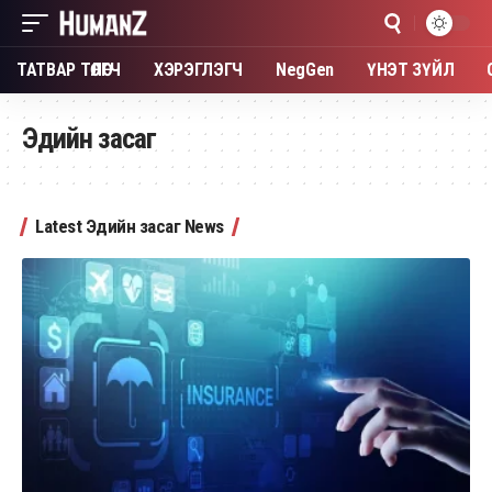
ТАТВАР ТӨЛӨГЧ
ХЭРЭГЛЭГЧ
NegGen
ҮНЭТ ЗҮЙЛ
Эдийн засаг
Latest Эдийн засаг News