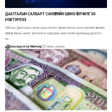
ДААТГАЛЫН САЛБАРТ САНХҮҮГИЙН ШИНЭ ҮЙЛЧИЛГЭЭ
НЭВТЭРЛЭЭ
УИХ-аас Даатгалын тухай хууль болон Төрийн болон орон нутгийн өмчийн
хөрөнгөөр бараа, ажил, үйлчилгээ худалдан авах тухай хуулиудад даатгагч
нь…
Баасандэлгэр Мөнхбаяр
2 минут уншина