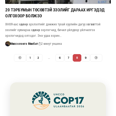
20 ТЭРБУМЫН ТӨСӨВТЭЙ ЗЭЭЛИЙГ ДАРААХ ИРГЭДЭД
ОЛГОХООР БОЛЖЭЭ
ХНХЯ-аас хөдөлмөр эрхлэлтийг дэмжих тухай хуулийн дагуу хөнгөлөлттэй
зээлийг хувиараа хөдөлмөр эхрлэгчид, бичил үйлдвэр үйлчилгээ
эрхлэгчидэд олгодог. Энэ удаа хорин…
Мөнхсолонго Мөнхбат
2 минут уншина
1
2
…
6
7
8
9