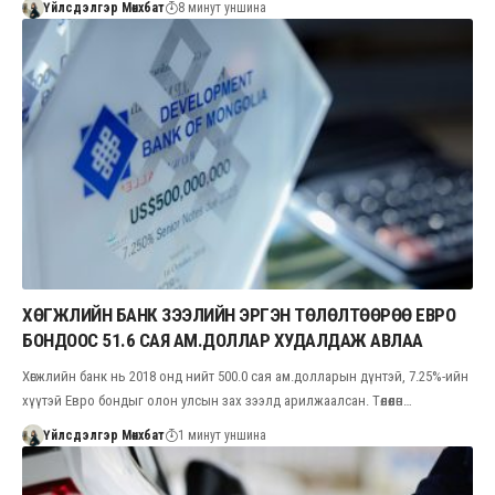
Үйлсдэлгэр Мөнхбат
8 минут уншина
ХӨГЖЛИЙН БАНК ЗЭЭЛИЙН ЭРГЭН ТӨЛӨЛТӨӨРӨӨ ЕВРО
БОНДООС 51.6 САЯ АМ.ДОЛЛАР ХУДАЛДАЖ АВЛАА
Хөгжлийн банк нь 2018 онд нийт 500.0 сая ам.долларын дүнтэй, 7.25%-ийн
хүүтэй Евро бондыг олон улсын зах зээлд арилжаалсан. Төлөөлөн…
Үйлсдэлгэр Мөнхбат
1 минут уншина