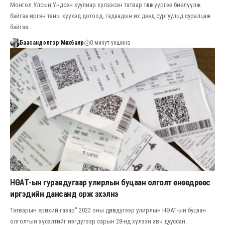
Монгол Улсын Үндсэн хуулиар хүлээсэн татвар төлөх үүргээ биелүүлж
байгаа иргэн таны хүүхэд дотоод, гадаадын их дээд сургуульд суралцаж
байгаа…
Баасандэлгэр Мөнхбаяр
0 минут уншина
НӨАТ-ын гуравдугаар улирлын буцаан олголт өнөөдрөөс
иргэдийн дансанд орж эхэлнэ
Татварын ерөнхий газар" 2022 оны дөрөвдүгээр улирлын НӨАТ-ын буцаан
олголтын хүсэлтийг нэгдүгээр сарын 28-нд хүлээн авч дууссан.