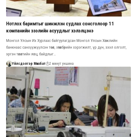
Нотлох баримтыг шинжлэн судлах сонсголоор 11
компанийн зээлийн асуудлыг хэлэлцэнэ
Монгол Улсын Их Хурлаас байгуулагдсан Монгол Улсын Хөгжлийн
банкнаас санхүүжүүлсэн төсөл, хөтөлбөрийн хэрэгжилт, үр дүн, зээл олголт,
эргэн төлөлтийн явц, байдлыг…
Үйлсдэлгэр Мөнхбат
2 минут уншина