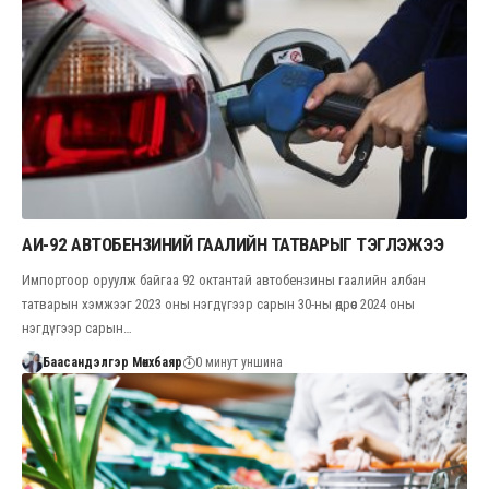
АИ-92 АВТОБЕНЗИНИЙ ГААЛИЙН ТАТВАРЫГ ТЭГЛЭЖЭЭ
Импортоор оруулж байгаа 92 октантай автобензины гаалийн албан
татварын хэмжээг 2023 оны нэгдүгээр сарын 30-ны өдрөөс 2024 оны
нэгдүгээр сарын…
Баасандэлгэр Мөнхбаяр
0 минут уншина