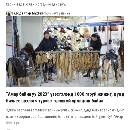
Харин өнөөдрөөс эхлэн иргэдийн данс руу…
Үйлсдэлгэр Мөнхбат
0 минут уншина
“Амар байна уу 2023” үзэсгэлэнд 1000 гаруй жижиг, дунд
бизнес эрхлэгч түрээс төлөхгүй оролцож байна
Эдийн засгийн эргэлтийг эрчимжүүлэх, жижиг, дунд бизнес эрхлэгчдийг
дэмжих зорилгоор Сар шинийн баярыг угтан зохион байгуулж буй “Амар
байна уу…