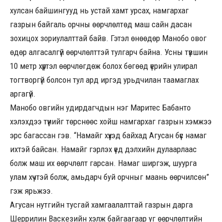
хулсан байшингууд нь устай хамт урсах, намгархаг
газрын байгаль орчны өөрчлөлтөд маш сайн дасан
зохицох зориулалттай байв. Гэтэл өнөөдөр Манобо овог
өдөр алгасалгүй өөрчлөлттэй тулгарч байна. Усны түвшин
10 метр хүртэл өөрчлөгдөж болох бөгөөд үерийн улирал
тогтворгүй болсон тул ард иргэд урьдчилан таамаглах
аргагүй.
Манобо овгийн удирдагчдын нэг Маритес Бабанто
хэлэхдээ түүнийг төрснөөс хойш намгархаг газрын хэмжээ
эрс багассан гэв. “Намайг хүүхэд байхад Агусан бүс намаг
ихтэй байсан. Намайг гэрлэх үед дэлхийн дулаарлаас
болж маш их өөрчлөлт гарсан. Намаг ширгэж, шуурга
улам хүчтэй болж, амьдарч буй орчныг маань өөрчилсөн”
гэж ярьжээ.
Агусан нутгийн тусгай хамгаалалттай газрын дарга
Шеррилин Васкезийн хэлж байгаагаар уг өөрчлөлтийн