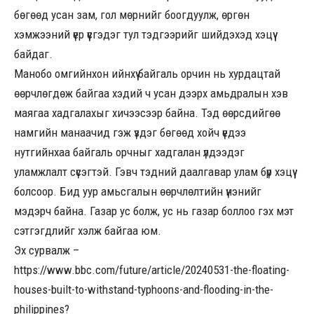
бөгөөд усан зам, гол мөрнийг боогдуулж, өргөн
хэмжээний үер үүсгэдэг тул тэдгээрийг шийдэхэд хэцүү
байдаг.
Манобо омгийнхон ийнхүү байгаль орчин нь хурдацтай
өөрчлөгдөж байгаа хэдий ч усан дээрх амьдралын хэв
маягаа хадгалахыг хичээсээр байна. Тэд өөрсдийгөө
намгийн манаачид гэж үздэг бөгөөд хойч үедээ
нутгийнхаа байгаль орчныг хадгалан үлдээдэг
уламжлалт сүсэгтэй. Гэвч тэдний даалгавар улам бүр хэцүү
болсоор. Бид уур амьсгалын өөрчлөлтийн үнэнийг
мэдэрч байна. Газар ус болж, ус нь газар боллоо гэх мэт
сэтгэгдлийг хэлж байгаа юм.
Эх сурвалж –
https://www.bbc.com/future/article/20240531-the-floating-
houses-built-to-withstand-typhoons-and-flooding-in-the-
philippines?