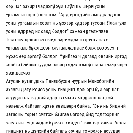
өөр нэг захирч чадахгүй хүчин зүйл нь ширүүн усны
ургамлын эрс өсөлт юм. “Ард иргэдийн амьдралд энэ
усны ургамлын өсөлт нь үнэхээр хүндээр туссан. Ялангуяа
усны өдрүүдэд их саад болдог” хэмээн үргэлжлүүлэв.
Тосгоны оршин суугчид заримдаа нуурын энэхүү
ургамлаар бүрхэгдсэн хязгаарлалтаас болж өөр хэсэгт
нүүхээс өөр аргагүй болдог. Үүнийгээ ч дагаад овгийн иргэд
хөвөгч байшингуудаа олсоор ядах юмгүй шинэ газар чирч
явж дасчээ.
Агусан нутаг дахь Панлабухан нуурын Манобогийн
ахлагч Дату Рейес усны гиацинт дэлбэрч буй өөр нэг
асуудал нь тэдний адар тутмын амьдралд ноцтой
нөлөөлж байгааг хүлээн зөвшөөрч байна. “Энэ нь бидний
загасны торыг сүйтгэж байгаа бөгөөд бид тэдгээрийг
засахын тулд чадах бүхнээ л хийдэг” гэж тэр хэлэв. Усны
гиацинт нь дэлхийн байгаль орчны томоохон асуудал