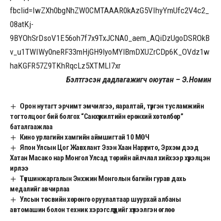
fbclid=IwZXh0bgNhZW0CMTAAAR0kAzG5VIhyYmUfc2V4c2_
08atKj-
9BYOhSrDsoV1E56oh7f7x9TxJCNA0_aem_AQiDzUgoDSROkB
v_u1TWIWy0neRF33mHjGH9lyoMYlBmDXUZrCDp6K_OVdz1w
haKGFR57Z9TKhRqcLz5XTMLI7xr
Бэлтгэсэн дадлагажигч оюутан – Э.Номин
Орон нутагт эрчимт эмчилгээ, яаралтай, түргэн тусламжийн
тогтолцоог бий болгох “Санхүүжилтийн ерөнхий хөтөлбөр”
баталгаажлаа
Кино урлагийн хамгийн аймшигтай 10 МӨЧ
Япон Улсын Цог Жавхлант Эзэн Хаан Нарүхито, Эрхэм дээд
Хатан Масако нар Монгол Улсад төрийн айлчлал хийхээр хүрэлцэн
ирлээ
Түвшинжаргалын Энхжин Монголын багийн гурав дахь
медалийг авчирлаа
Улсын төсвийн хөрөнгө оруулалтаар шуурхай албаны
автомашин болон техник хэрэгслүүдийг хүлээлгэн өглөө