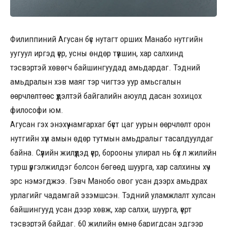
Филиппиний Агусан бүс нутагт орших Манабо нутгийн
уугуул иргэд үер, усны өндөр түвшин, хар салхинд
тэсвэртэй хөвөгч байшингуудад амьдардаг. Тэдний
амьдралын хэв маяг тэр чигтээ уур амьсгалын
өөрчлөлтөөс үүдэлтэй байгалийн аюулд дасан зохицох
философи юм.
Агусан гэх энэхүү намгархаг бүст цаг уурын өөрчлөлт орон
нутгийн хүн амын өдөр тутмын амьдралыг тасалдуулдаг
байна. Сүүлийн жилүүдэд үер, борооны улирал нь бүх л жилийн
турш үргэлжилдэг болсон бөгөөд шуурга, хар салхины хүч
эрс нэмэгджээ. Гэвч Манобо овог усан дээрх амьдрах
урлагийг чадамгай эзэмшсэн. Тэдний уламжлалт хулсан
байшингууд усан дээр хөвж, хар салхи, шуурга, үерт
тэсвэртэй байдаг. 60 жилийн өмнө баригдсан эдгээр