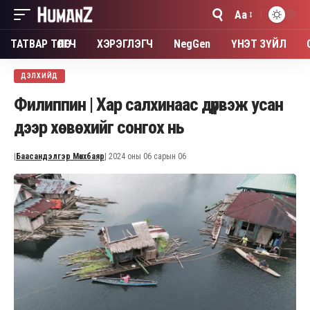
Aa
Font
Resizer
ТАТВАР ТӨЛӨГЧ
ХЭРЭГЛЭГЧ
NegGen
ҮНЭТ ЗҮЙЛ
ДЭЛХИЙД
Филиппин | Хар салхинаас дүрвэж усан
дээр хөвөхийг сонгох нь
|
Баасандэлгэр Мөнхбаяр
| 2024 оны 06 сарын 06