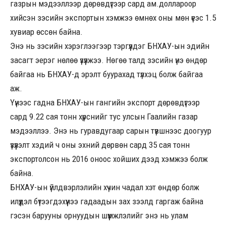
газрын мэдээллээр дөрөвдүгээр сард ам.доллароор
хийсэн зэсийн экспортын хэмжээ өмнөх оны мөн үеэс 1.5
хувиар өссөн байна.
Энэ нь зэсийн хэрэглээгээр тэргүүлдэг БНХАУ-ын эдийн
засагт эерэг нөлөө үзүүлжээ. Нөгөө талд зэсийн үнэ өндөр
байгаа нь БНХАУ-д эрэлт буурахад түлхэц болж байгаа
аж.
Үүнээс гадна БНХАУ-ын гангийн экспорт дөрөвдүгээр
сард 9.22 сая тонн хүрснийг тус улсын Гаалийн газар
мэдээллээ. Энэ нь гуравдугаар сарын түвшнээс доогуур
үзүүлэлт хэдий ч оны эхний дөрвөн сард 35 сая тонн
экспортолсон нь 2016 оноос хойших дээд хэмжээ болж
байна.
БНХАУ-ын үйлдвэрлэлийн хүчин чадал хэт өндөр болж
илүүдэл бүтээгдэхүүнээ гадаадын зах зээлд гаргаж байна
гэсэн барууны орнуудын шүүмжлэлийг энэ нь улам