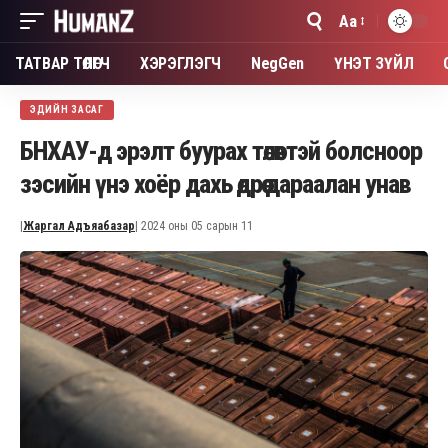
Aa
Font
Resizer
ТАТВАР ТӨЛӨГЧ
ХЭРЭГЛЭГЧ
NegGen
ҮНЭТ ЗҮЙЛ
ЭДИЙН ЗАСАГ
БНХАУ-д эрэлт буурах төлөвтэй болсноор
зэсийн үнэ хоёр дахь өдрөө дараалан унав
|
Жаргал Адъяабазар
| 2024 оны 05 сарын 11