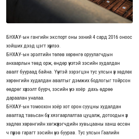
БНХАУ-ын гангийн экспорт оны эхний 4 сард 2016 оноос
хойших дээд цэгт хүрлээ.
БНХАУ-ын эрэлтийн төлөв хөрөнгө оруулагчдын
анхаарлын төвд орж, өндөр үнэтэй зэсийн худалдан
авалт буураад байна. Үүнтэй зэрэгцэн тус улсын үл хөдлөх
хөрөнгийн худалдан авалтыг дэмжих бодлогыг тойрсон
өөдрөг хүлээлт буурч, зэсийн үнэ хоёр дахь өдрөө
дараалан уналаа.
БНХАУ-ын томоохон хоёр хот орон сууцны худалдан
авалтад тавьсан бүх хязгаарлалтаа цуцалж, дотоодын үл
хөдлөх хөрөнгийн хөгжүүлэгчдийн хувьцааны ханш өссөн
ч пүрэв гарагт зэсийн үнэ буурав. Тус улсын Гаалийн