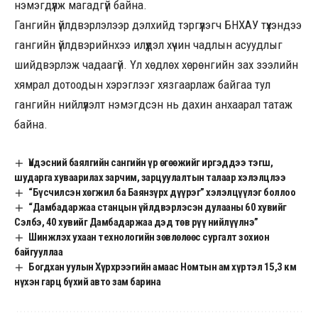
нэмэгдүүлж магадгүй байна.
Гангийн үйлдвэрлэлээр дэлхийд тэргүүлэгч БНХАУ түүхэндээ
гангийн үйлдвэрийнхээ илүүдэл хүчин чадлын асуудлыг
шийдвэрлэж чадаагүй. Үл хөдлөх хөрөнгийн зах зээлийн
хямрал дотоодын хэрэглээг хязгаарлаж байгаа тул
гангийн нийлүүлэлт нэмэгдсэн нь дахин анхаарал татаж
байна.
Үндэсний баялгийн сангийн үр өгөөжийг иргэддээ тэгш,
шударга хуваарилах зарчим, зарцуулалтын талаар хэлэлцлээ
“Бүсчилсэн хөгжил ба Баянзүрх дүүрэг” хэлэлцүүлэг боллоо
“Дамбадаржаа станцын үйлдвэрлэсэн дулааны 60 хувийг
Сэлбэ, 40 хувийг Дамбадаржаа дэд төв рүү нийлүүлнэ”
Шинжлэх ухаан технологийн зөвлөлөөс сургалт зохион
байгууллаа
Богдхан уулын Хүрхрээгийн амаас Номтын ам хүртэл 15,3 км
нүхэн гарц бүхий авто зам барина