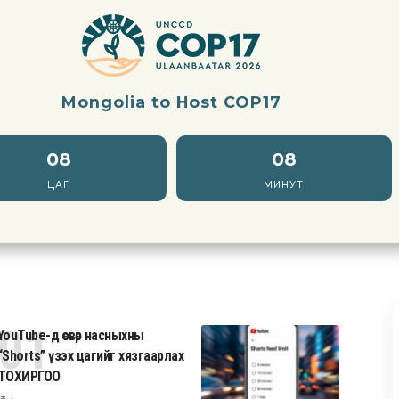
Mongolia to Host COP17
08
08
ЦАГ
МИНУТ
YouTube-д өсвөр насныхны
“Shorts” үзэх цагийг хязгаарлах
ТОХИРГОО