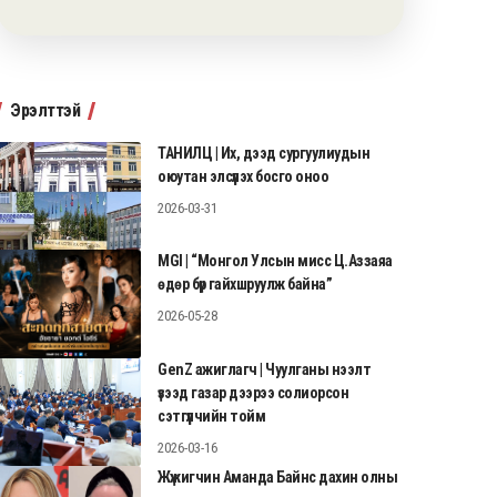
Эрэлттэй
ТАНИЛЦ | Их, дээд сургуулиудын
оюутан элсүүлэх босго оноо
2026-03-31
MGI | “Монгол Улсын мисс Ц.Аззаяа
өдөр бүр гайхшруулж байна”
2026-05-28
GenZ ажиглагч | Чуулганы нээлт
үзээд газар дээрээ солиорсон
сэтгүүлчийн тойм
2026-03-16
Жүжигчин Аманда Байнс дахин олны