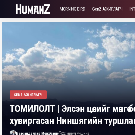
MORNING BIRD
GenZ АЖИГЛАГЧ
IN
GENZ АЖИГЛАГЧ
ТОМИЛОЛТ | Элсэн цөлийг мөнгө 
хувиргасан Ниншягийн туршла
Баасандэлгэр Мөнхбаяр
22 минут уншина