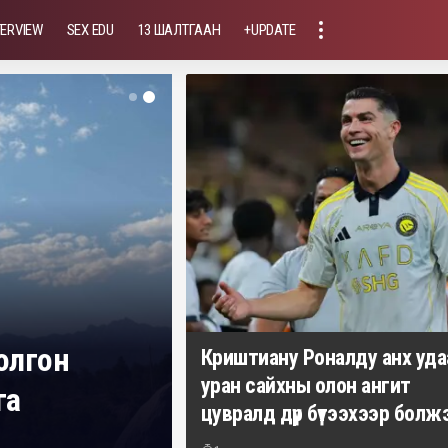
TERVIEW
SEX EDU
13 ШАЛТГААН
+UPDATE
болгон
Криштиану Роналду анх уда
уран сайхны олон ангит
га
цувралд дүр бүтээхээр болж
Үйлсдэлгэр Мөнхбат