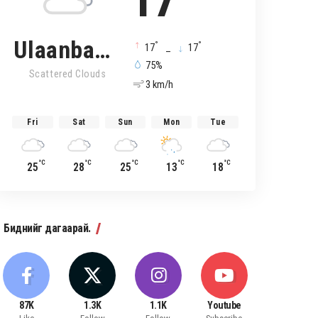
17
Ulaanbaatar
°
°
17
_
17
75%
Scattered Clouds
3 km/h
Fri
Sat
Sun
Mon
Tue
°C
°C
°C
°C
°C
25
28
25
13
18
Биднийг дагаарай.
87K
1.3K
1.1K
Youtube