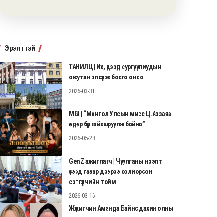
Эрэлттэй
ТАНИЛЦ | Их, дээд сургуулиудын
оюутан элсүүлэх босго оноо
2026-03-31
MGI | “Монгол Улсын мисс Ц.Аззаяа
өдөр бүр гайхшруулж байна”
2026-05-28
GenZ ажиглагч | Чуулганы нээлт
үзээд газар дээрээ солиорсон
сэтгүүлчийн тойм
2026-03-16
Жүжигчин Аманда Байнс дахин олны