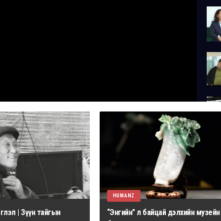
HUMANZ
лэл | Зүүн тайгын
“Энгийн” л байцай дэлхийн музейн