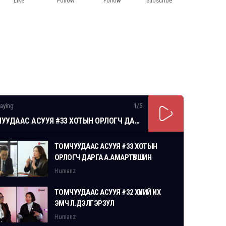
Like
Follow
Follow
Subscribe
aying
1
/5
ТОМЧУУДААС АСУУЯ #33 ХОТЫН ОРЛОГЧ ДАРГА А.АМАРТҮВШИН
ТОМЧУУДААС АСУУЯ #33 ХОТЫН
ОРЛОГЧ ДАРГА А.АМАРТҮВШИН
Humanz
ТОМЧУУДААС АСУУЯ #32 ХҮНИЙ ИХ
ЭМЧ Л.ДЭЛГЭРЗУЛ
Humanz