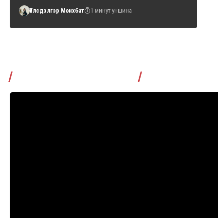
Үйлсдэлгэр Мөнхбат
1 минут уншина
Томчуудаас асууя нэвтрүүлэг