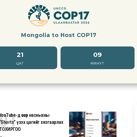
Mongolia to Host COP17
21
08
ЦАГ
МИНУТ
YouTube-д өсвөр насныхны
“Shorts” үзэх цагийг хязгаарлах
ТОХИРГОО