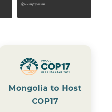
6 минут уншина
Mongolia to Host
COP17