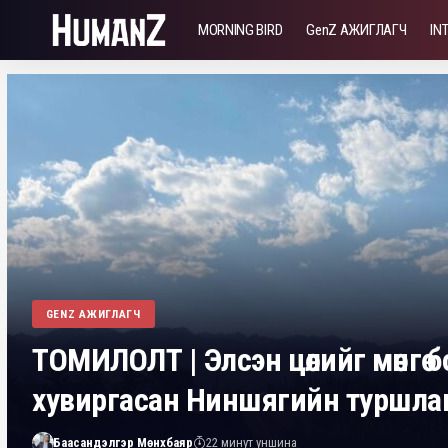
MORNING BIRD
GenZ АЖИГЛАГЧ
IN
GENZ АЖИГЛАГЧ
ТОМИЛОЛТ | Элсэн цөлийг мөнгө 
хувиргасан Ниншягийн туршла
Баасандэлгэр Мөнхбаяр
22 минут уншина