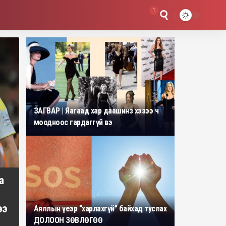
1
ЗАГВАР | Яагаад хар даашинз хэзээ ч
моодноос гардаггүй вэ
а
ээ
Аяллын үеэр “харлахгүй” байхад туслах
ДОЛООН ЗӨВЛӨГӨӨ