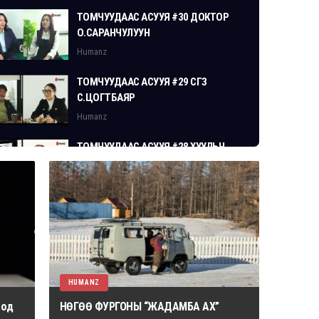
ТОМЧУУДААС АСУУЯ #30 ДОКТОР
О.САРАНЧУЛУУН
Humanz
ТОМЧУУДААС АСУУЯ #29 СГЗ
С.ЦОГТБАЯР
Humanz
ТОМЧУУДААС АСУУЯ #28 ХУУЛЬЧ
Г.ЭРДЭНЭБАТ
Humanz
HUMANZ
 од
НӨГӨӨ ФУРГОНЫ “ЖАДАМБА АХ”