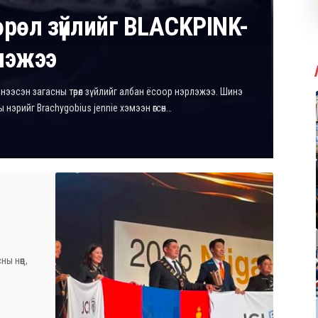
өрөл зүйлийг BLACKPINK-
лэжээ
нээсэн загасны төрөл зүйлийг албан ёсоор нэрлэжээ. Шинэ
аны нэрийг Brachygobius jennie хэмээн өгсөн…
ы нөөц,