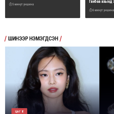
Ганбаа ахынд 
5 минут уншина
6 минут уншина
ШИНЭЭР НЭМЭГДСЭН
ЦАГ ҮЕ