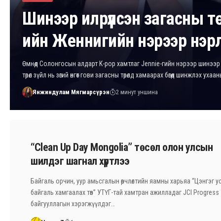
Шинээр илрүүлсэн загасны т
ийн Женнигийн нэрээр нэр
Өмнөд Солонгосын алдарт K-pop хамтлаг Jennie-гийн нэрээр шинээр 
төрөл зүйл нь зөгий өнгөт гови загасны төрөлд хамаарах бөгөөд шинжлэх уха
Янжиндулам Мягмарсүрэн
2 минут уншина
“Clean Up Day Mongolia” төсөл олон улсын
шилдэг шагнал хүртлээ
Байгаль орчин, уур амьсгалын өөрчлөлтийн яамны харьяа “Цэнгэг усн
байгаль хамгаалах төв” УТҮГ-тай хамтран ажилладаг JCI Progress
байгууллагын хэрэгжүүлдэг…