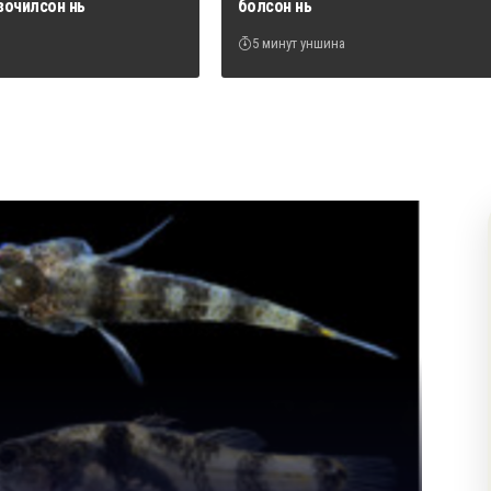
зочилсон нь
болсон нь
5 минут уншина