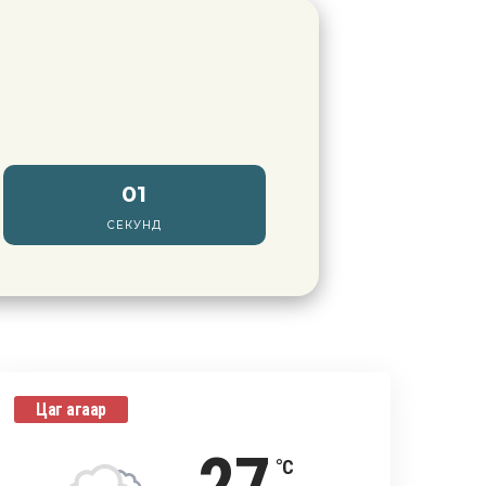
59
СЕКУНД
Цаг агаар
°C