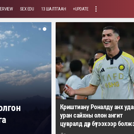
TERVIEW
SEX EDU
13 ШАЛТГААН
+UPDATE
болгон
Криштиану Роналду анх уда
уран сайхны олон ангит
га
цувралд дүр бүтээхээр болж
Үйлсдэлгэр Мөнхбат