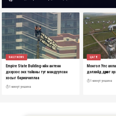
DAILY NEWS
ЦАГ ҮЕ
Empire State Building-ийн антенн
Монгол Улс аялал 
дээрээс энх тайвны туг мандуулсан
дэлхийд дөрөвт 
хосыг баривчиллаа
1 минут уншина
1 минут уншина