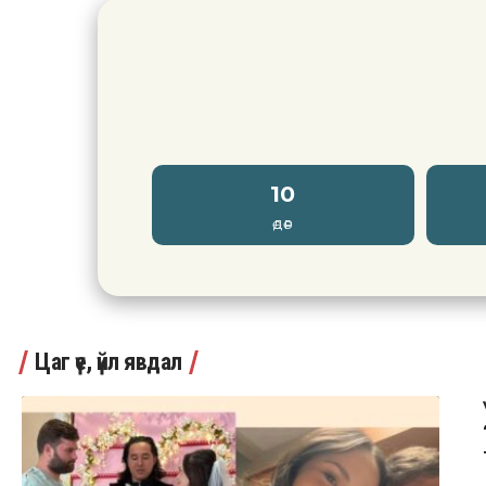
10
ӨДӨР
Цаг үе, үйл явдал