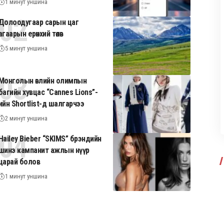
1 минут уншина
Долоодугаар сарын цаг
агаарын ерөнхий төлөв
5 минут уншина
Монголын өвлийн олимпын
багийн хувцас “Cannes Lions”-
ийн Shortlist-д шалгарчээ
2 минут уншина
Hailey Bieber “SKIMS” брэндийн
шинэ кампанит ажлын нүүр
царай болов
1 минут уншина