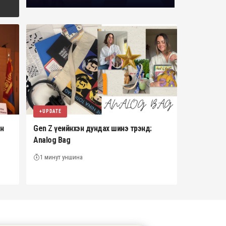
+UPDATE
ан
Gen Z үеийнхэн дундах шинэ трэнд:
Analog Bag
1 минут уншина