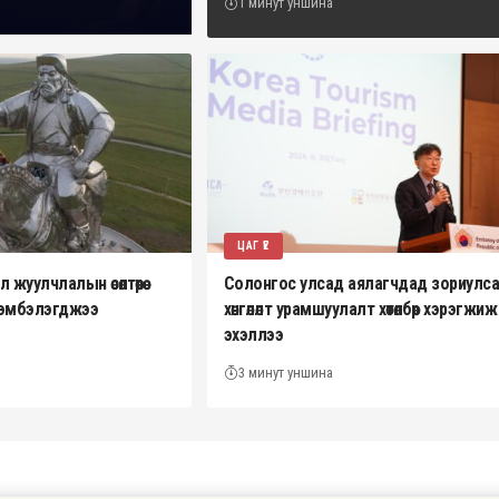
1 минут уншина
ЦАГ ҮЕ
жуулчлалын өсөлтөөрөө
Солонгос улсад аялагчдад зориулс
эрэмбэлэгджээ
хөнгөлөлт урамшуулалт хөтөлбөр хэрэгжиж
эхэллээ
3 минут уншина