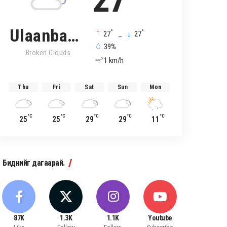
27
Ulaanbaatar
°
°
27
_
27
39%
Broken Clouds
1 km/h
Thu
Fri
Sat
Sun
Mon
°C
°C
°C
°C
°C
25
25
29
29
11
Биднийг дагаарай.
87K
1.3K
1.1K
Youtube