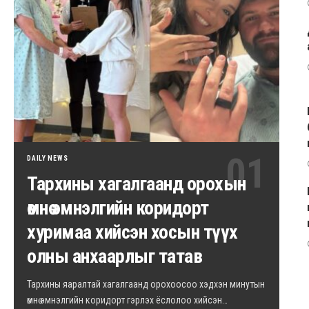
DAILY NEWS
Тархины хагалгаанд орохын
өмнө эмнэлгийн коридорт
хуримаа хийсэн хосын түүх
олны анхаарлыг татав
Тархины яаралтай хагалгаанд орохоосоо хэдхэн минутын
өмнө эмнэлгийн коридорт гэрлэх ёслолоо хийсэн…