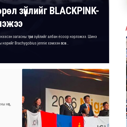
өрөл зүйлийг BLACKPINK-
лэжээ
нээсэн загасны төрөл зүйлийг албан ёсоор нэрлэжээ. Шинэ
аны нэрийг Brachygobius jennie хэмээн өгсөн…
ы нөөц,