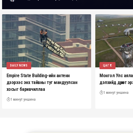
DAILY NEWS
ЦАГ ҮЕ
Empire State Building-ийн антенн
Монгол Улс аялал 
дээрээс энх тайвны туг мандуулсан
дэлхийд дөрөвт 
хосыг баривчиллаа
1 минут уншина
1 минут уншина