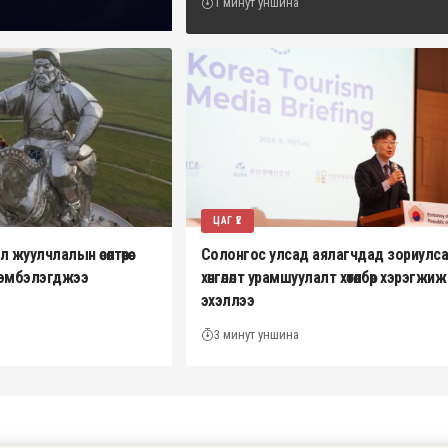
1 минут уншина
ЦАГ ҮЕ
жуулчлалын өсөлтөөрөө
Солонгос улсад аялагчдад зориулс
эрэмбэлэгджээ
хөнгөлөлт урамшуулалт хөтөлбөр хэрэгжиж
эхэллээ
3 минут уншина