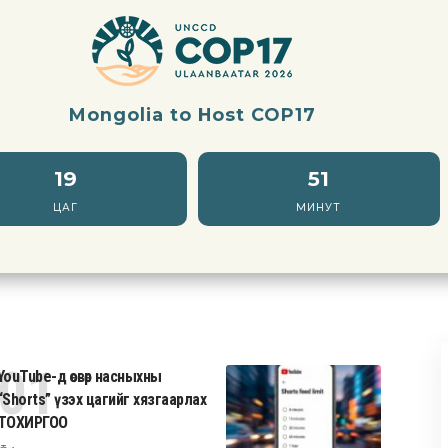
Mongolia to Host COP17
19
51
ЦАГ
МИНУТ
YouTube-д өсвөр насныхны
“Shorts” үзэх цагийг хязгаарлах
ТОХИРГОО