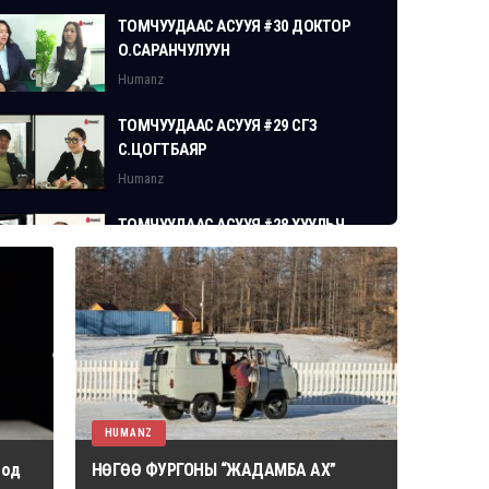
ТОМЧУУДААС АСУУЯ #30 ДОКТОР
О.САРАНЧУЛУУН
Humanz
ТОМЧУУДААС АСУУЯ #29 СГЗ
С.ЦОГТБАЯР
Humanz
ТОМЧУУДААС АСУУЯ #28 ХУУЛЬЧ
Г.ЭРДЭНЭБАТ
Humanz
HUMANZ
 од
НӨГӨӨ ФУРГОНЫ “ЖАДАМБА АХ”