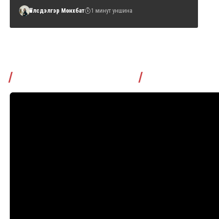
Үйлсдэлгэр Мөнхбат
1 минут уншина
Томчуудаас асууя нэвтрүүлэг