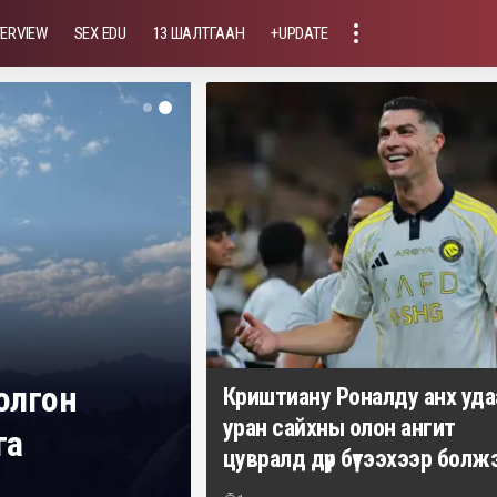
TERVIEW
SEX EDU
13 ШАЛТГААН
+UPDATE
болгон
Криштиану Роналду анх уда
уран сайхны олон ангит
га
цувралд дүр бүтээхээр болж
Үйлсдэлгэр Мөнхбат