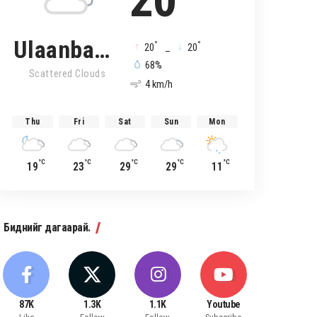
20
Ulaanbaatar
°
°
20
_
20
68%
Scattered Clouds
4 km/h
Thu
Fri
Sat
Sun
Mon
°C
°C
°C
°C
°C
19
23
29
29
11
Биднийг дагаарай.
87K
1.3K
1.1K
Youtube