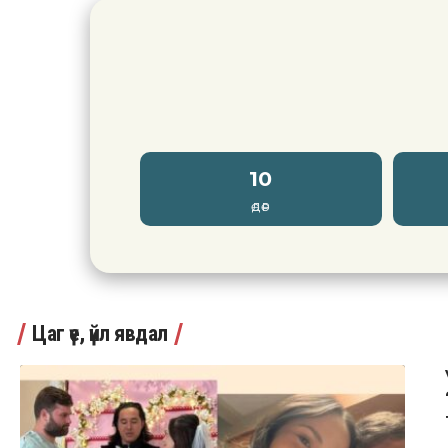
10
ӨДӨР
Цаг үе, үйл явдал