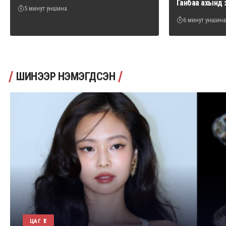
Ганбаа ахынд 
5 минут уншина
6 минут уншина
ШИНЭЭР НЭМЭГДСЭН
ЦАГ ҮЕ