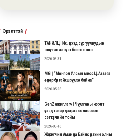
Эрэлттэй
ТАНИЛЦ | Их, дээд сургуулиудын
оюутан элсүүлэх босго оноо
2026-03-31
MGI | “Монгол Улсын мисс Ц.Аззаяа
өдөр бүр гайхшруулж байна”
2026-05-28
GenZ ажиглагч | Чуулганы нээлт
үзээд газар дээрээ солиорсон
сэтгүүлчийн тойм
2026-03-16
Жүжигчин Аманда Байнс дахин олны