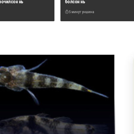
зочилсон нь
болсон нь
5 минут уншина