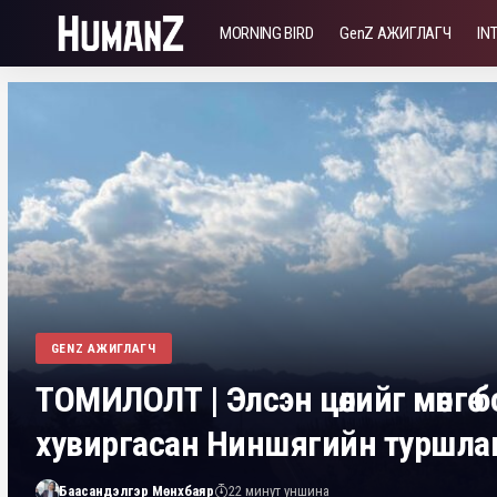
MORNING BIRD
GenZ АЖИГЛАГЧ
IN
GENZ АЖИГЛАГЧ
ТОМИЛОЛТ | Элсэн цөлийг мөнгө 
хувиргасан Ниншягийн туршла
Баасандэлгэр Мөнхбаяр
22 минут уншина