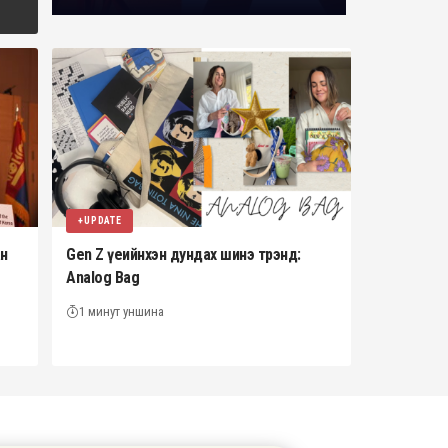
+UPDATE
ан
Gen Z үеийнхэн дундах шинэ трэнд:
Analog Bag
1 минут уншина