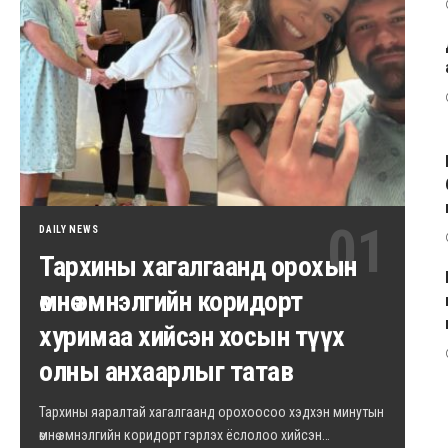
DAILY NEWS
Тархины хагалгаанд орохын
өмнө эмнэлгийн коридорт
хуримаа хийсэн хосын түүх
олны анхаарлыг татав
Тархины яаралтай хагалгаанд орохоосоо хэдхэн минутын
өмнө эмнэлгийн коридорт гэрлэх ёслолоо хийсэн…