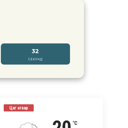
31
СЕКУНД
Цаг агаар
°C