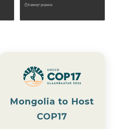
6 минут уншина
Mongolia to Host
COP17