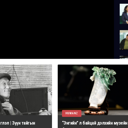
HUMANZ
лэл | Зүүн тайгын
“Энгийн” л байцай дэлхийн музейн