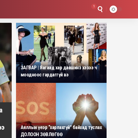
1
ЗАГВАР | Яагаад хар даашинз хэзээ ч
моодноос гардаггүй вэ
а
ээ
Аяллын үеэр “харлахгүй” байхад туслах
ДОЛООН ЗӨВЛӨГӨӨ