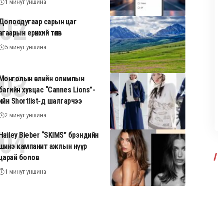
1 минут уншина
Долоодугаар сарын цаг
агаарын ерөнхий төлөв
5 минут уншина
Монголын өвлийн олимпын
багийн хувцас “Cannes Lions”-
ийн Shortlist-д шалгарчээ
2 минут уншина
Hailey Bieber “SKIMS” брэндийн
шинэ кампанит ажлын нүүр
царай болов
1 минут уншина