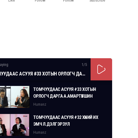
Like
Follow
Follow
Subscribe
aying
1
/5
ТОМЧУУДААС АСУУЯ #33 ХОТЫН ОРЛОГЧ ДАРГА А.АМАРТҮВШИН
ТОМЧУУДААС АСУУЯ #33 ХОТЫН
ОРЛОГЧ ДАРГА А.АМАРТҮВШИН
Humanz
ТОМЧУУДААС АСУУЯ #32 ХҮНИЙ ИХ
ЭМЧ Л.ДЭЛГЭРЗУЛ
Humanz