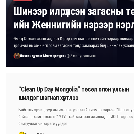
Шинээр илрүүлсэн загасны т
ийн Женнигийн нэрээр нэр
Өмнөд Солонгосын алдарт K-pop хамтлаг Jennie-гийн нэрээр шинээр 
төрөл зүйл нь зөгий өнгөт гови загасны төрөлд хамаарах бөгөөд шинжлэх уха
Янжиндулам Мягмарсүрэн
2 минут уншина
“Clean Up Day Mongolia” төсөл олон улсын
шилдэг шагнал хүртлээ
Байгаль орчин, уур амьсгалын өөрчлөлтийн яамны харьяа “Цэнгэг усн
байгаль хамгаалах төв” УТҮГ-тай хамтран ажилладаг JCI Progress
байгууллагын хэрэгжүүлдэг…