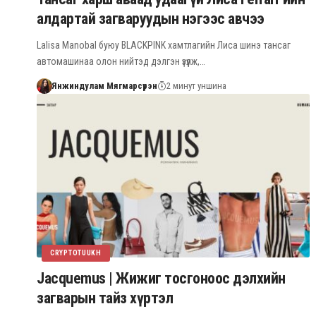
алдартай загваруудын нэгээс авчээ
Lalisa Manobal буюу BLACKPINK хамтлагийн Лиса шинэ тансаг
автомашинаа олон нийтэд дэлгэн үзүүлж,…
Янжиндулам Мягмарсүрэн
2 минут уншина
CRYPTOTUUKH
Jacquemus | Жижиг тосгоноос дэлхийн
загварын тайз хүртэл