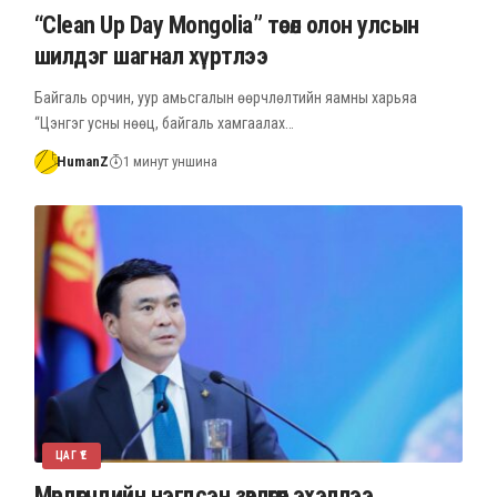
“Clean Up Day Mongolia” төсөл олон улсын
шилдэг шагнал хүртлээ
Байгаль орчин, уур амьсгалын өөрчлөлтийн яамны харьяа
“Цэнгэг усны нөөц, байгаль хамгаалах…
HumanZ
1 минут уншина
ЦАГ ҮЕ
Мөрдөгчдийн нэгдсэн зөвлөгөөн эхэллээ