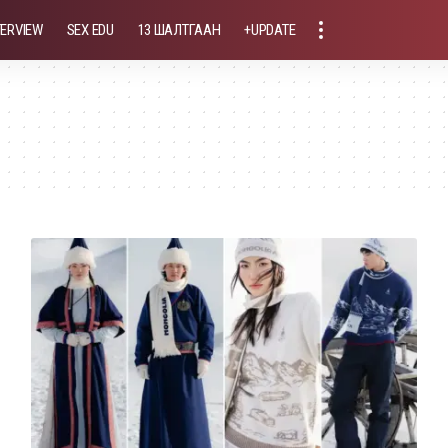
TERVIEW
SEX EDU
13 ШАЛТГААН
+UPDATE