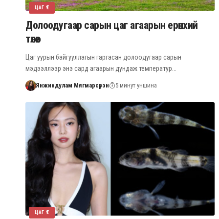
ЦАГ ҮЕ
Долоодугаар сарын цаг агаарын ерөнхий
төлөв
Цаг уурын байгууллагын гаргасан долоодугаар сарын
мэдээллээр энэ сард агаарын дундаж температур…
Янжиндулам Мягмарсүрэн
5 минут уншина
ЦАГ ҮЕ