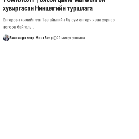
хувиргасан Ниншягийн туршлага
Өнгөрсөн жилийн зун Төв аймгийн Лүн сум өнгөрч яваа хэрнээ
ногоон байгаль…
Баасандэлгэр Мөнхбаяр
22 минут уншина