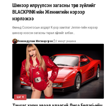
Шинээр илрүүлсэн загасны төрөл зүйлийг
BLACKPINK-ийн Женнигийн нэрээр
нэрлэжээ
Өмнөд Солонгосын алдарт K-pop хамтлаг Jennie-гийн нэрээр
шинээр нээсэн загасны төрөл зүйлийг албан…
Янжиндулам Мягмарсүрэн
2 минут уншина
ЦАГ ҮЕ
Тансаг харш аваад удаагүй Лиса Ferrari-ийн