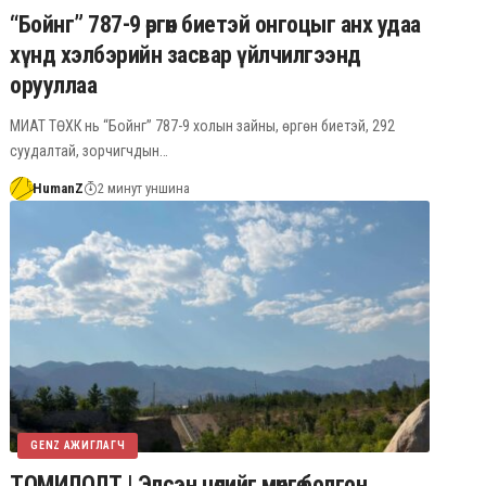
“Бойнг” 787-9 өргөн биетэй онгоцыг анх удаа
хүнд хэлбэрийн засвар үйлчилгээнд
орууллаа
МИАТ ТӨХК нь “Бойнг” 787-9 холын зайны, өргөн биетэй, 292
суудалтай, зорчигчдын…
HumanZ
2 минут уншина
GENZ АЖИГЛАГЧ
ТОМИЛОЛТ | Элсэн цөлийг мөнгө болгон