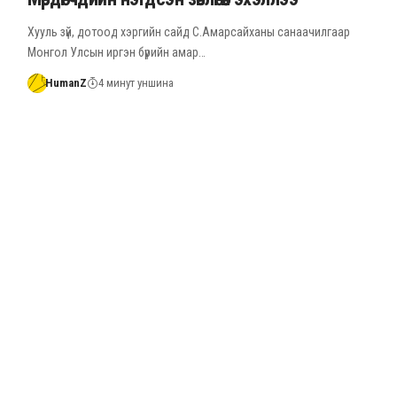
Хууль зүй, дотоод хэргийн сайд С.Амарсайханы санаачилгаар
Монгол Улсын иргэн бүрийн амар…
HumanZ
4 минут уншина