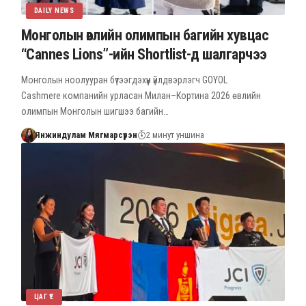
DAILY NEWS
Монголын өвлийн олимпын багийн хувцас
“Cannes Lions”-ийн Shortlist-д шалгарчээ
Монголын ноолууран бүтээгдэхүүн үйлдвэрлэгч GOYOL
Cashmere компанийн урласан Милан–Кортина 2026 өвлийн
олимпын Монголын шигшээ багийн…
Янжиндулам Мягмарсүрэн
2 минут уншина
ЦАГ ҮЕ