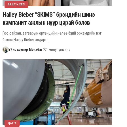
DAILY NEWS
Hailey Bieber “SKIMS” брэндийн шинэ
кампанит ажлын нүүр царай болов
Гоо сайхан, загварын ертөнцийн нөлөө бүхий эрхэмүүдийн нэг
болох Hailey Bieber алдарт…
Үйлсдэлгэр Мөнхбат
1 минут уншина
ЦАГ ҮЕ