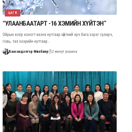
ЦАГ ҮЕ
“УЛААНБААТАРТ -16 ХЭМИЙН ХҮЙТЭН”
Ойрын хоёр хоногт ихэнх нутгаар хүйтний эрч бага зэрэг суларч,
говь, тал хээрийн нутгаар…
Баасандэлгэр Мөнхбаяр
2 минут уншина