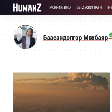
MORNING BIRD
GenZ АЖИГЛАГЧ
IN
Баасандэлгэр Мөнхбаяр