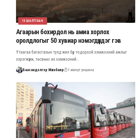
13 ШАЛТГААН
Агаарын бохирдол нь амиа хорлох
оролдлогыг 50 хувиар нэмэгдүүлдэг гэв
Утаагаа багасгахын тулд жил бүр тодорхой хэмжээний ажлыг
хэрэгжүүлж, төсвөөс их хэмжээний…
Баасандэлгэр Мөнхбаяр
1 минут уншина