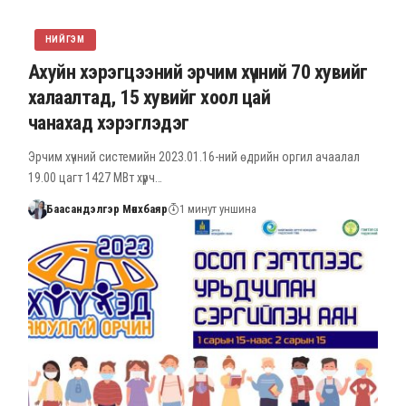
НИЙГЭМ
Ахуйн хэрэгцээний эрчим хүчний 70 хувийг
халаалтад, 15 хувийг хоол цай
чанахад хэрэглэдэг
Эрчим хүчний системийн 2023.01.16-ний өдрийн оргил ачаалал
19.00 цагт 1427 МВт хүрч…
Баасандэлгэр Мөнхбаяр
1 минут уншина