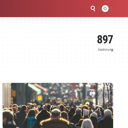
897
Нийтлэлүүд