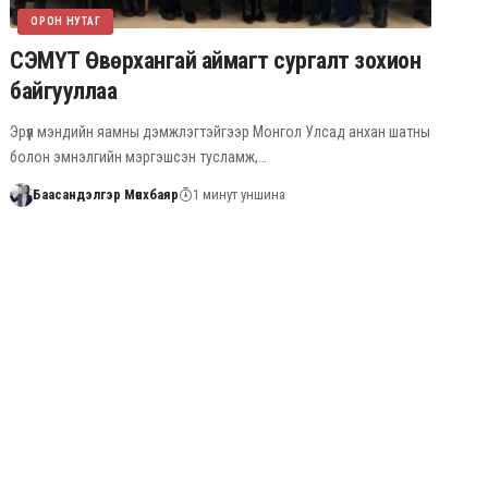
ОРОН НУТАГ
СЭМҮТ Өвөрхангай аймагт сургалт зохион
байгууллаа
Эрүүл мэндийн яамны дэмжлэгтэйгээр Монгол Улсад анхан шатны
болон эмнэлгийн мэргэшсэн тусламж,…
Баасандэлгэр Мөнхбаяр
1 минут уншина