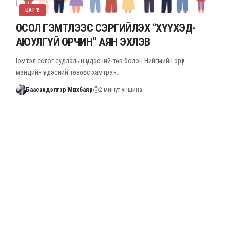
ЦАГ ҮЕ
ОСОЛ ГЭМТЛЭЭС СЭРГИЙЛЭХ “ХҮҮХЭД-
АЮУЛГҮЙ ОРЧИН” АЯН ЭХЛЭВ
Гэмтэл согог судлалын үндэсний төв болон Нийгмийн эрүүл
мэндийн үндэсний төвөөс хамтран…
Баасандэлгэр Мөнхбаяр
2 минут уншина