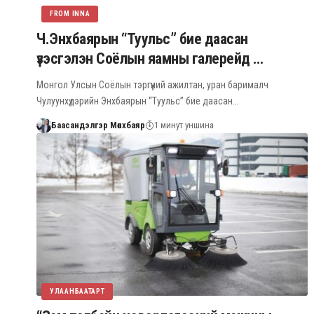
FROM INNA
Ч.Энхбаярын “Туульс” бие даасан
үзэсгэлэн Соёлын яамны галерейд …
Монгол Улсын Соёлын тэргүүний ажилтан, уран барималч
Чулуунхүдэрийн Энхбаярын “Туульс” бие даасан…
Баасандэлгэр Мөнхбаяр
1 минут уншина
УЛААНБААТАРТ