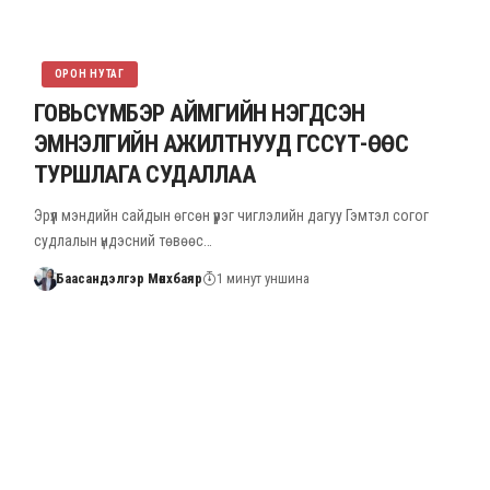
ОРОН НУТАГ
ГОВЬСҮМБЭР АЙМГИЙН НЭГДСЭН
ЭМНЭЛГИЙН АЖИЛТНУУД ГССҮТ-ӨӨС
ТУРШЛАГА СУДАЛЛАА
Эрүүл мэндийн сайдын өгсөн үүрэг чиглэлийн дагуу Гэмтэл согог
судлалын үндэсний төвөөс…
Баасандэлгэр Мөнхбаяр
1 минут уншина