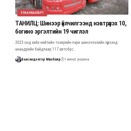
УЛААНБААТАРТ
ТАНИЛЦ: Шинээр үйлчилгээнд нэвтрүүлэх 10,
богино эргэлтийн 19 чиглэл
2023 онд хийх нийтийн тээврийн парк шинэчлэлийн хүрээнд
өнөөдрийн байдлаар 117 автобус…
Баасандэлгэр Мөнхбаяр
1 минут уншина