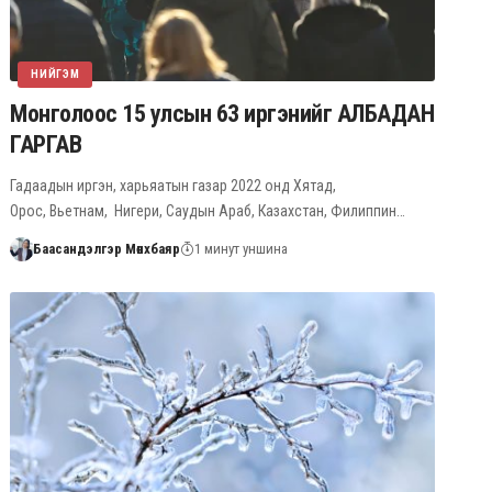
НИЙГЭМ
Монголоос 15 улсын 63 иргэнийг АЛБАДАН
ГАРГАВ
Гадаадын иргэн, харьяатын газар 2022 онд Хятад,
Орос, Вьетнам, Нигери, Саудын Араб, Казахстан, Филиппин…
Баасандэлгэр Мөнхбаяр
1 минут уншина