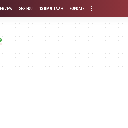
TERVIEW
SEX EDU
13 ШАЛТГААН
+UPDATE