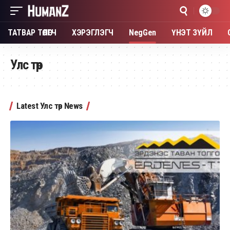
ТАТВАР ТӨЛӨГЧ
ХЭРЭГЛЭГЧ
NegGen
ҮНЭТ ЗҮЙЛ
Улс төр
Latest Улс төр News