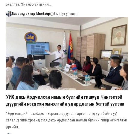
эхэллээ. Энэ үеэр аймгийн…
Баасандэлгэр Мөнхбаяр
1 минут уншина
УИХ дахь Ардчилсан намын бүлгийн гишүүд Чингэлтэй
дүүргийн нэгдсэн эмнэлгийн удирдлагын багтай уулзав
"Эрүүл мэндийн салбарын хөрөнгө оруулалт иргэн танд хүрч байна уу"
хэлэлцүүлгийн хүрээнд УИХ дахь Ардчилсан намын бүлгийн гишүүд Чингэлтэй
дүүргийн…