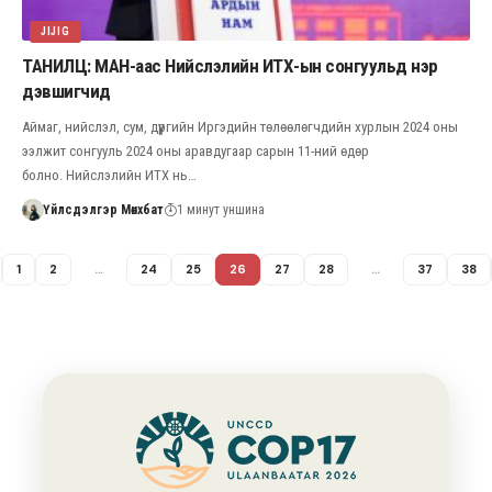
JIJIG
ТАНИЛЦ: МАН-аас Нийслэлийн ИТХ-ын сонгуульд нэр
дэвшигчид
Аймаг, нийслэл, сум, дүүргийн Иргэдийн төлөөлөгчдийн хурлын 2024 оны
ээлжит сонгууль 2024 оны аравдугаар сарын 11-ний өдөр
болно. Нийслэлийн ИТХ нь…
Үйлсдэлгэр Мөнхбат
1 минут уншина
1
2
…
24
25
26
27
28
…
37
38