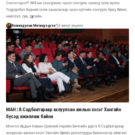
Сонгогчдоо!!! УИХ-ын сонгуулиас чухал сонгууль хаяанд тулж ирлээ.
Тодруулбал бидний хэлж заншсанаар орон нутгийн сонгууль буюу Аймаг,
нийслэл, сум, дүүргийн…
Янжиндулам Мягмарсүрэн
3 минут уншина
МАН | Я.Содбаатараар ахлуулсан ажлын хэсэг Хангайн
бүсэд ажиллаж байна
Монгол Ардын Намын Ерөнхий Нарийн Бичгийн дарга Я.Содбаатараар
ахлуулсан ажлын хэсэг Хангайн бүсийн уулзалтуудаа Баянхонгор аймгаас