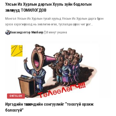
Улсын Их Хурлын даргын Хууль зүйн бодлогын
зөвлөхүүд ТОМИЛОГДОВ
Монгол Улсын Их Хурлын тухай хуульд Улсын Их Хурлын дарга бүрэн
эрхээ хэрэгжүүлэхэд нь зөвлөгөө өгөх, туслалцаа үзүүлэх чиг үүрэг…
Баасандэлгэр Мөнхбаяр
8 минут уншина
ONTSLOH
Иргэдийн төлөөлөгчдийн сонгуулийг “тоохгүй орхиж
болохгүй”