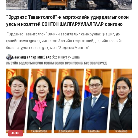
“Эрдэнэс Тавантолгой”-н мэргэжлийн удирдлагыг олон
улсын нээлттэй СОНГОН ШАЛГАРУУЛАЛТААР сонгоно
“Эрдэнэс Тавантолгой” ХК-ийн засаглалыг сайжруулах, үр ашиг, үнэ
цэнийг нэмэгдүүлэхэд чиглэсэн Засгийн газрын шийдвэрийн төслийг
боловсруулан хэлэлцүүлэх, мөн “Эрдэнэс Монгол”…
Баасандэлгэр Мөнхбаяр
2 минут уншина
JIJIG