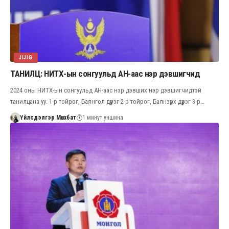
JIJIG
ТАНИЛЦ: НИТХ-ын сонгуульд АН-аас нэр дэвшигчид
2024 оны НИТХ-ын сонгуульд АН-аас нэр дэвших нэр дэвшигчидтэй
танилцана уу. 1-р тойрог, Баянгол дүүрэг 2-р тойрог, Баянзүрх дүүрэг 3-р…
Үйлсдэлгэр Мөнхбат
1 минут уншина