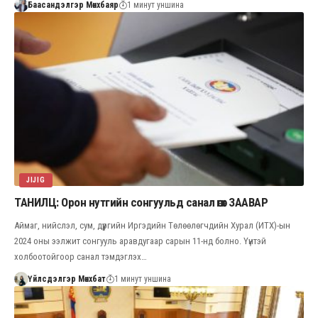
Баасандэлгэр Мөнхбаяр
1 минут уншина
JIJIG
ТАНИЛЦ: Орон нутгийн сонгуульд санал өгөх ЗААВАР
Аймаг, нийслэл, сум, дүүргийн Иргэдийн Төлөөлөгчдийн Хурал (ИТХ)-ын
2024 оны ээлжит сонгууль аравдугаар сарын 11-нд болно. Үүнтэй
холбоотойгоор санал тэмдэглэх…
Үйлсдэлгэр Мөнхбат
1 минут уншина