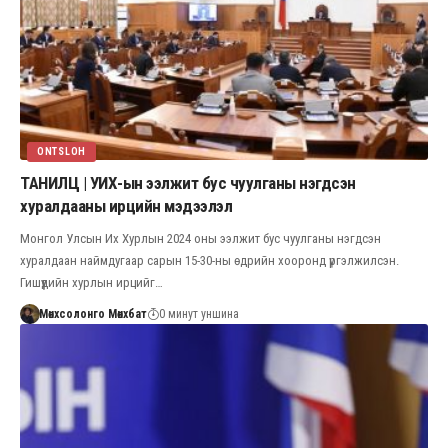
ONTSLOH
ТАНИЛЦ | УИХ-ын ээлжит бус чуулганы нэгдсэн
хуралдааны ирцийн мэдээлэл
Монгол Улсын Их Хурлын 2024 оны ээлжит бус чуулганы нэгдсэн
хуралдаан наймдугаар сарын 15-30-ны өдрийн хооронд үргэлжилсэн.
Гишүүдийн хурлын ирцийг…
Мөнхсолонго Мөнхбат
0 минут уншина