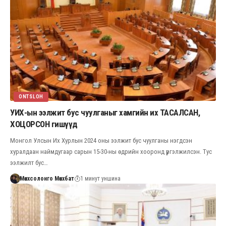
ONTSLOH
УИХ-ын ээлжит бус чуулганыг хамгийн их ТАСАЛСАН,
ХОЦОРСОН гишүүд
Монгол Улсын Их Хурлын 2024 оны ээлжит бус чуулганы нэгдсэн
хуралдаан наймдугаар сарын 15-30-ны өдрийн хооронд үргэлжилсэн. Тус
ээлжилт бус…
Мөнхсолонго Мөнхбат
1 минут уншина