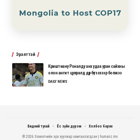
Mongolia to Host COP17
Эрэлттэй
Криштиану Роналду анх удаа уран сайхны
олон ангит цувралд дүр бүтээхээр болжээ
DAILY NEWS
Бидний тухай
Ёс зүйн дүрэм
Холбоо барих
© 2026 Зохиогчийн эрх хуулиар хамгаалагдсан | humanz.mn