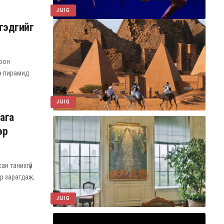
JIJIG
гэдгийг
лоон
ээ пирамид
JIJIG
ага
эр
ан танихгүй
р зарагдаж,
JIJIG