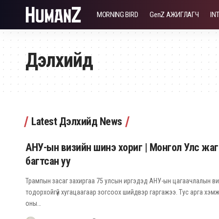
MORNING BIRD
GenZ АЖИГЛАГЧ
IN
Дэлхийд
Latest Дэлхийд News
АНУ-ын визийн шинэ хориг | Монгол Улс жа
багтсан уу
Трампын засаг захиргаа 75 улсын иргэдэд АНУ-ын цагаачлалын ви
тодорхойгүй хугацаагаар зогсоох шийдвэр гаргажээ. Тус арга хэм
оны…