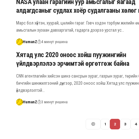
NASA улаан гарагийн уур амьсгалыг яагаад
алдагдсаныг судлах хоёр судалгааны хөлөг
Марс бол хүйтэн, хуурай, цөлийн гараг. Гэвч хэдэн тэрбум жилийн ө
амьсгалын зузаан давхаргатай, гадарга дээрээ урсгал ус…
HumanZ
4 минут уншина
Хятад улс 2020 оноос хойш пуужингийн
үйлдвэрлэлээ эрчимтэй өргөтгөж байна
CNN агентлагийн хийсэн шинэ сансрын зураг, газрын зураг, төрийн
бичгийн шинжилгээний дүнгээр, 2020 оноос хойш Хятад улс пуужин
үйлдвэрлэлтэй…
HumanZ
3 минут уншина
1
2
3
4