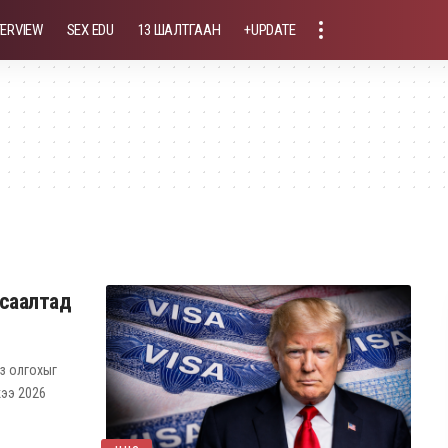
TERVIEW
SEX EDU
13 ШАЛТГААН
+UPDATE
гсаалтад
з олгохыг
жээ 2026