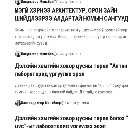
Үйлсдэлгэр Мөнхбат
1 минут уншина
ҮНЭГҮЙ ХЭРНЭЭ АРХИТЕКТУР, ОРОН ЗАЙН
ШИЙДЛЭЭРЭЭ АЛДАРТАЙ НОМЫН САНГУУ
Номын сан гэдэг ойлголт зөвхөн ном унших чимээгүй орон зайгаар
хязгаарлагдахгүй болжээ. Өнөөдөр дэлхий даяар үнэгүй хэрнээ архит
интерьерийн хувьд…
Үйлсдэлгэр Мөнхбат
2 минут уншина
Дэлхийн хамгийн ховор цусны төрөл “Алтан
лабораторид ургуулах эрэл
Дэлхий дээр зургаан сая хүн тутмын ердөө нэг нь “Rh null” буюу дэ
хамгийн ховор цусны бүлэгтэй байдаг. Дэлхийд одоогоор…
Баасандэлгэр Мөнхбаяр
4 минут уншина
Дэлхийн хамгийн ховор цусны төрөл болох 
цус”-ыг лабораторид ургуулах эрэл