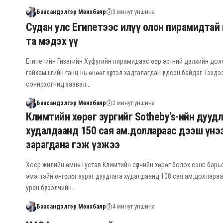
Баасандэлгэр Мөнхбаяр
3 минут уншина
Судан улс Египетээс илүү олон пирамидтай 
та мэдэх үү
Египетийн Гизагийн Хуфугийн пирамидаас өөр эртний дэлхийн до
гайхамшгийн ганц нь өнөөг хүртэл хадгалагдан үлдсэн байдаг. Гэхд
сонирхогчид заавал…
Баасандэлгэр Мөнхбаяр
2 минут уншина
Климтийн хөрөг зургийг Sotheby’s-ийн дуудл
худалдаанд 150 сая ам.доллараас дээш үнэ
зарагдана гэж үзжээ
Хоёр жилийн өмнө Густав Климтийн сүүлчийн хөрөг болох сэнс барьс
эмэгтэйн өнгөлөг зураг дуудлага худалдаанд 108 сая ам.доллараа
уран бүтээлчийн…
Баасандэлгэр Мөнхбаяр
4 минут уншина