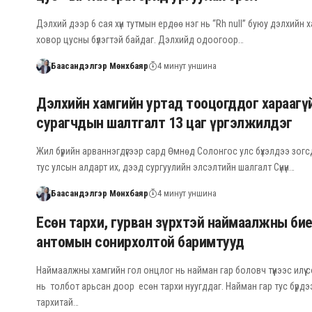
Дэлхий дээр 6 сая хүн тутмын ердөө нэг нь “Rh null” буюу дэлхийн 
ховор цусны бүлэгтэй байдаг. Дэлхийд одоогоор…
Баасандэлгэр Мөнхбаяр
4 минут уншина
Дэлхийн хамгийн уртад тооцогддог хараагү
сурагчдын шалтгалт 13 цаг үргэлжилдэг
Жил бүрийн арваннэгдүгээр сард Өмнөд Солонгос улс бүхэлдээ зогс
тус улсын алдарт их, дээд сургуулийн элсэлтийн шалгалт Сүнүн…
Баасандэлгэр Мөнхбаяр
4 минут уншина
Есөн тархи, гурван зүрхтэй наймаалжны би
антомын сонирхолтой баримтууд
Наймаалжны хамгийн гол онцлог нь найман гар боловч түүнээс илүү
нь толбот арьсан доор есөн тархи нуугддаг. Найман гар тус бүрдэ
тархитай…