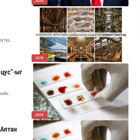
JIJIG
Д
ектур,
JIJIG
 цус”-ыг
лхийн
JIJIG
“Алтан