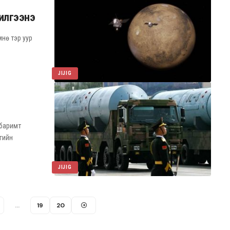
 илгээнэ
мнө тэр уур
JIJIG
 баримт
гийн
JIJIG
…
19
20