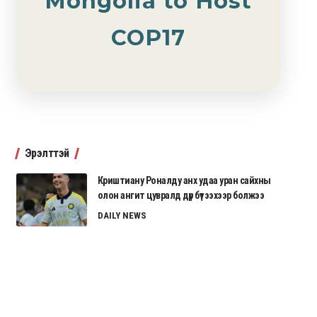
Mongolia to Host
COP17
Эрэлттэй
Криштиану Роналду анх удаа уран сайхны
олон ангит цувралд дүр бүтээхээр болжээ
DAILY NEWS