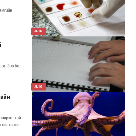
хамгийн
JIJIG
й
дог. Энэ бол
JIJIG
еийн
 сонирхолтой
э нэг жижиг