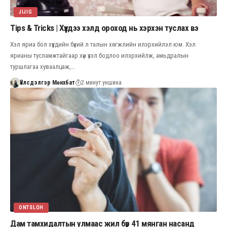
JIJIG
Tips & Tricks | Хүүхдээ хэлд ороход нь хэрхэн туслах вэ
Хэл яриа бол хүүхдийн бүхий л талын хөгжлийн илэрхийлэл юм. Хэл
ярианы тусламжтайгаар хүн үзэл бодлоо илэрхийлж, амьдралын
туршлагаа хуваалцаж,…
Үйлсдэлгэр Мөнхбат
2 минут уншина
ONTSLOH
Дам тамхидалтын улмаас жил бүр 41 мянган насанд