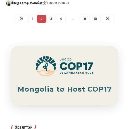
Үйлсдэлгэр Мөнхбат
3 минут уншина
1
2
3
4
…
9
10
Mongolia to Host COP17
Эрэлттэй