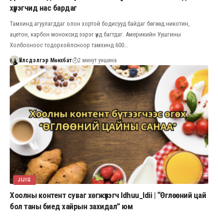
хүрэгчид нас бардаг
Тамхинд агуулагддаг олон хортой бодисууд байдаг бөгөөд никотин,
ацетон, карбон моноксид зэрэг үүнд багтдаг. Америкийн Уушгины
Холбооноос тодорхойлсноор тамхинд 600…
Үйлсдэлгэр Мөнхбат
2 минут уншина
JIJIG
Хоолны контент суваг хөгжүүлэгч Idhuu_Idii | “Өглөөний цай
бол таны биед хайрын захидал” юм