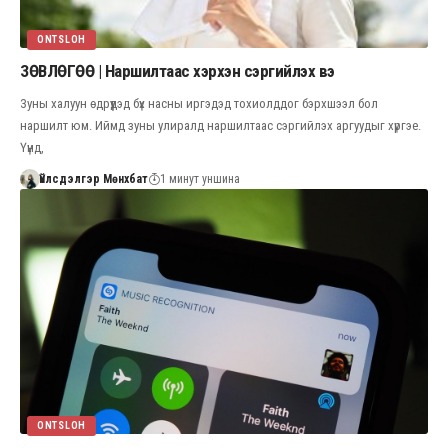
ONTSLOH
ЗӨВЛӨГӨӨ | Наршилтаас хэрхэн сэргийлэх вэ
Зуны халуун өдрүүдэд бүх насны иргэдэд тохиолддог бэрхшээл бол
наршилт юм. Иймд зуны улиралд наршилтаас сэргийлэх аргуудыг хүргэе.
Үүнд,
Үйлсдэлгэр Мөнхбат
1 минут уншина
ONTSLOH