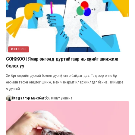
ONTSLOH
СОНЖОО | Ямар өнгөнд дуртайгаар нь хүнийг шинжиж
болох уу
Хүн бүрт өөрийн дуртай болон дургүй өнгө байдаг даа. Тэдгээр өнгө бүр
өөрийн гэсэн онцлог шинж, мөн чанарыг илэрхийлдэг байна. Тиймдээ
ч дуртай…
Үйлсдэлгэр Мөнхбат
6 минут уншина