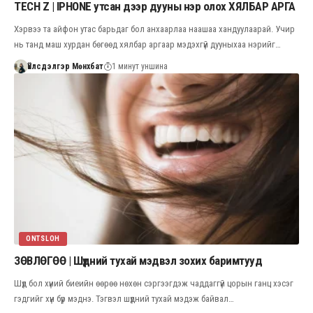
TECH Z | IPHONE утсан дээр дууны нэр олох ХЯЛБАР АРГА
Хэрвээ та айфон утас барьдаг бол анхаарлаа наашаа хандуулаарай. Учир
нь танд маш хурдан бөгөөд хялбар аргаар мэдэхгүй дууныхаа нэрийг…
Үйлсдэлгэр Мөнхбат
1 минут уншина
ONTSLOH
ЗӨВЛӨГӨӨ | Шүдний тухай мэдвэл зохих баримтууд
Шүд бол хүний биеийн өөрөө нөхөн сэргээгдэж чаддаггүй цорын ганц хэсэг
гэдгийг хүн бүр мэднэ. Тэгвэл шүдний тухай мэдэж байвал…