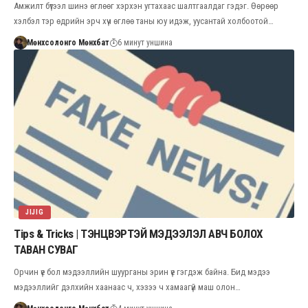
Амжилт бүтээл шинэ өглөөг хэрхэн угтахаас шалтгаалдаг гэдэг. Өөрөөр
хэлбэл тэр өдрийн эрч хүч өглөө таны юу идэж, уусантай холбоотой…
Мөнхсолонго Мөнхбат
6 минут уншина
JIJIG
Tips & Tricks | ТЭНЦВЭРТЭЙ МЭДЭЭЛЭЛ АВЧ БОЛОХ
ТАВАН СУВАГ
Орчин үе бол мэдээллийн шуурганы эрин үе гэгдэж байна. Бид мэдээ
мэдээллийг дэлхийн хаанаас ч, хэзээ ч хамаагүй маш олон…