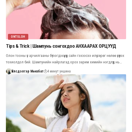
ONTSLOH
Tips & Trick | Шампунь сонгохдоо АНХААРАХ ОРЦУУД
Олон тооны үс арчилгааны бүтээгдэхүүнүүд сайн гэхээсээ илүү сөрөг нөлөө үзүүлэх
тохиолдол бий. Шампунийн найрлагад орох зарим химийн нэгдлүүд нь…
Үйлсдэлгэр Мөнхбат
4 минут уншина