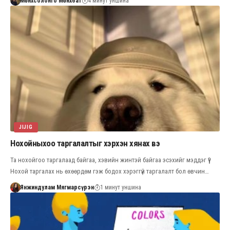
Мөнхсолонго Мөнхбат
4 минут уншина
JIJIG
Нохойныхоо таргалалтыг хэрхэн хянах вэ
Та нохойгоо таргалаад байгаа, хэвийн жинтэй байгаа эсэхийг мэддэг үү?
Нохой таргалах нь өхөөрдөм гэж бодох хэрэггүй таргалалт бол өвчин…
Янжиндулам Мягмарсүрэн
1 минут уншина