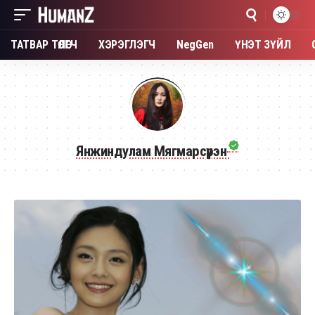
ТАТВАР ТӨЛӨГЧ
ХЭРЭГЛЭГЧ
NegGen
ҮНЭТ ЗҮЙЛ
Янжиндулам Мягмарсүрэн