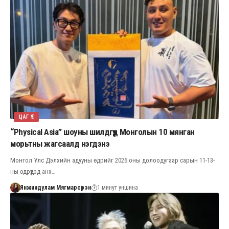
ЦАГ ҮЕ
“Physical Asia” шоуны шилдгүүд Монголын 10 мянган
морьтны жагсаалд нэгдэнэ
Монгол Улс Дэлхийн адууны өдрийг 2026 оны долоодугаар сарын 11-13-
ны өдрүүдэд анх…
Янжиндулам Мягмарсүрэн
1 минут уншина