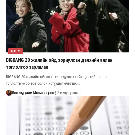
ЦАГ ҮЕ
BIGBANG 20 жилийн ойд зориулсан дэлхийн аялан
тоглолтоо зарлалаа
BIGBANG 20 жилийн ойгоо тохиолдуулан хийх дэлхийн аялан
тоглолтынхоо тов болон хотуудыг өчигдөр…
Янжиндулам Мягмарсүрэн
2 минут уншина