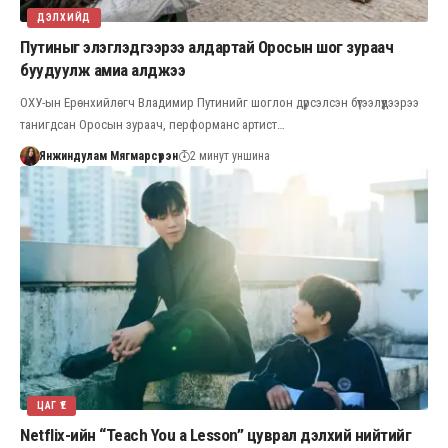
ДЭЛХИЙД
Путиныг элэглэдгээрээ алдартай Оросын шог зураач
буудуулж амиа алджээ
ОХУ-ын Ерөнхийлөгч Владимир Путинийг шоглон дүрсэлсэн бүтээлүүдээрээ
танигдсан Оросын зураач, перформанс артист…
Янжиндулам Мягмарсүрэн
2 минут уншина
ЦАГ ҮЕ
Netflix-ийн “Teach You a Lesson” цуврал дэлхий нийтийг