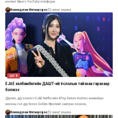
контент бүтээгч YouTube платформ…
Янжиндулам Мягмарсүрэн
2 минут уншина
ЦАГ ҮЕ
EJAE хөлбөмбөгийн ДАШТ-ий ёслолын тайзнаа гарахаар
болжээ
Дуучин, дуу зохиогч EJAE Netflix-ийн KPop Demon Hunters анимэйшн
киноны гол дуу болох Golden бүтээлийг хамтран зохиож,…
Янжиндулам Мягмарсүрэн
2 минут уншина