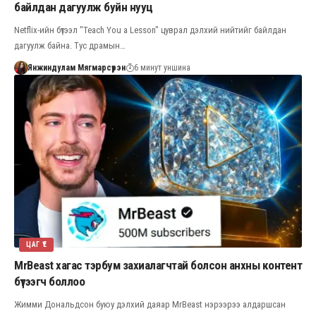
байлдан дагуулж буйн нууц
Netflix-ийн бүтээл "Teach You a Lesson" цуврал дэлхий нийтийг байлдан
дагуулж байна. Тус драмын…
Янжиндулам Мягмарсүрэн
6 минут уншина
ЦАГ ҮЕ
MrBeast хагас тэрбум захиалагчтай болсон анхны контент
бүтээгч боллоо
Жимми Дональдсон буюу дэлхий даяар MrBeast нэрээрээ алдаршсан