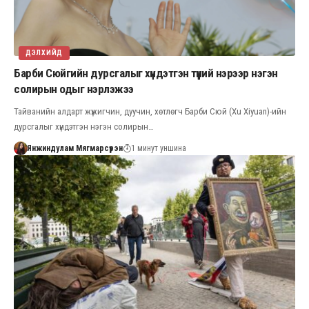
ДЭЛХИЙД
Барби Сюйгийн дурсгалыг хүндэтгэн түүний нэрээр нэгэн
солирын одыг нэрлэжээ
Тайванийн алдарт жүжигчин, дуучин, хөтлөгч Барби Сюй (Xu Xiyuan)-ийн
дурсгалыг хүндэтгэн нэгэн солирын…
Янжиндулам Мягмарсүрэн
1 минут уншина