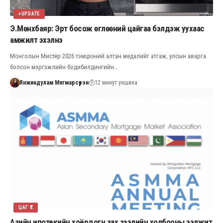
+UPDATE
Э.Мөнхбаяр: Эрт босож өглөөний цайгаа бэлдэж уухаас
амжилт эхэлнэ
Монголын Мистер 2026 тэмцээний алтан медалийг атгаж, улсын аварга
болсон мэргэжлийн бодибилдингийн…
Янжиндулам Мягмарсүрэн
12 минут уншина
ЦАГ ҮЕ
Азийн ипотекийн хоёрдогч зах зээлийн холбооны ээлжит