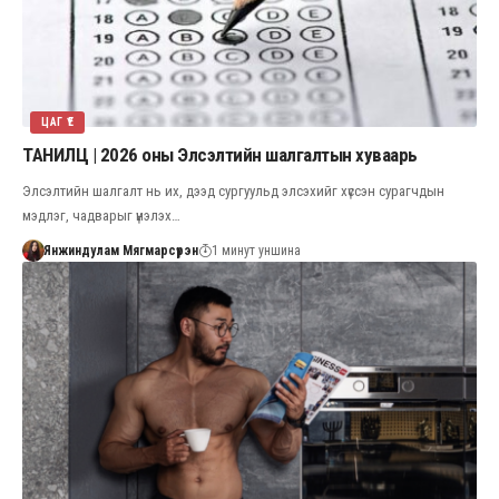
ЦАГ ҮЕ
ТАНИЛЦ | 2026 оны Элсэлтийн шалгалтын хуваарь
Элсэлтийн шалгалт нь их, дээд сургуульд элсэхийг хүссэн сурагчдын
мэдлэг, чадварыг үнэлэх…
Янжиндулам Мягмарсүрэн
1 минут уншина