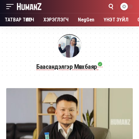
ТАТВАР ТӨЛӨГЧ
ХЭРЭГЛЭГЧ
NegGen
ҮНЭТ ЗҮЙЛ
Баасандэлгэр Мөнхбаяр