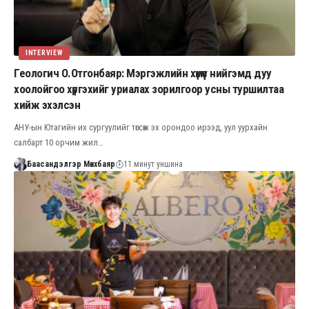
INTERVIEW
Геологич О.Отгонбаяр: Мэргэжлийн хүмүүс нийгэмд дуу
хоолойгоо хүргэхийг уриалах зорилгоор усны туршилтаа
хийж эхэлсэн
АНУ-ын Ютагийн их сургуулийг төгсөж эх орондоо ирээд, уул уурхайн
салбарт 10 орчим жил…
Баасандэлгэр Мөнхбаяр
11 минут уншина