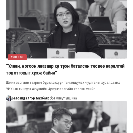
УЛС ТӨР
“Улаан, ногоон лаазаар хүч түрэн баталсан төсвөө яаралтай
тодотгохыг хүсэж байна”
Шинэ засгийн газрын бүрэлдэхүүн танилцуулах чуулганы хуралдаанд
УИХ-ын гишүүн Аюушийн Ариунзаяагийн хэлсэн үгийг…
Баасандэлгэр Мөнхбаяр
4 минут уншина