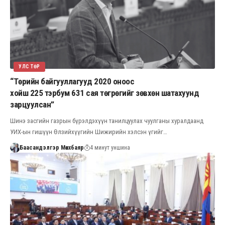
УЛС ТӨР
“Төрийн байгууллагууд 2020 оноос
хойш 225 тэрбум 631 сая төгрөгийг зөвхөн шатахуунд
зарцуулсан”
Шинэ засгийн газрын бүрэлдэхүүн танилцуулах чуулганы хуралдаанд
УИХ-ын гишүүн Өлзийхүүгийн Шижирийн хэлсэн үгийг…
Баасандэлгэр Мөнхбаяр
4 минут уншина