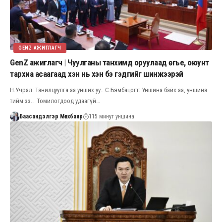
GENZ АЖИГЛАГЧ
GenZ ажиглагч | Чуулганы танхимд оруулаад өгье, оюунт
тархиа асаагаад хэн нь хэн бэ гэдгийг шинжээрэй
Н.Учрал: Танилцуулга аа унших уу.. С.Бямбацогт: Уншина байх аа, уншина
тийм ээ.. Томилогдоод удаагүй…
Баасандэлгэр Мөнхбаяр
115 минут уншина