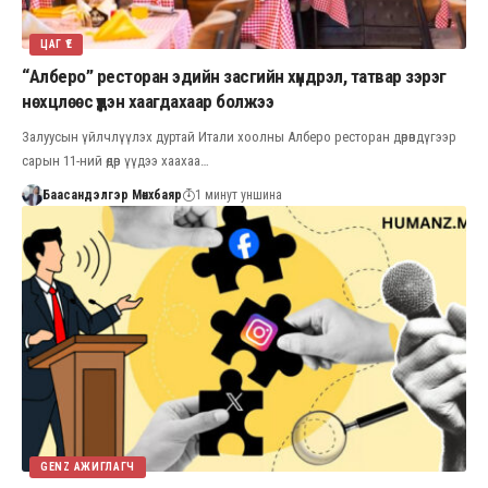
ЦАГ ҮЕ
“Алберо” ресторан эдийн засгийн хүндрэл, татвар зэрэг
нөхцлөөс үүдэн хаагдахаар болжээ
Залуусын үйлчлүүлэх дуртай Итали хоолны Алберо ресторан дөрөвдүгээр
сарын 11-ний өдөр үүдээ хаахаа…
Баасандэлгэр Мөнхбаяр
1 минут уншина
GENZ АЖИГЛАГЧ