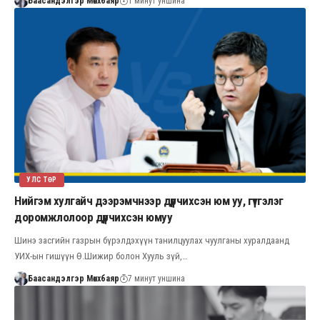
Баасандэлгэр Мөнхбаяр
1 минут уншина
УЛС ТӨР
Нийгэм хулгайч дээрэмчнээр дүүрчихсэн юм уу, гүтгэлэг
доромжлолоор дүүрчихсэн юмуу
Шинэ засгийн газрын бүрэлдэхүүн танилцуулах чуулганы хуралдаанд
УИХ-ын гишүүн Ө.Шижир болон Хууль зүй,…
Баасандэлгэр Мөнхбаяр
7 минут уншина