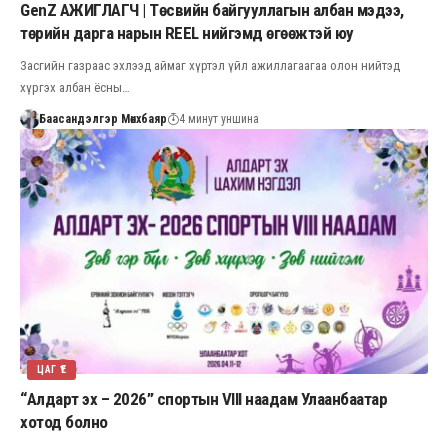
GenZ АЖИГЛАГЧ | Төсвийн байгууллагын албан мэдээ,
төрийн дарга нарын REEL нийгэмд өгөөжтэй юу
Засгийн газраас эхлээд аймаг хүртэл үйл ажиллагаагаа олон нийтэд
хүргэх албан ёсны…
Баасандэлгэр Мөнхбаяр
4 минут уншина
ЦАГ ҮЕ
“Алдарт эх – 2026” спортын VIII наадам Улаанбаатар
хотод болно