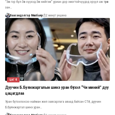
“Зөв гэр бүл-Зөв хүүхэд-Зөв нийгэм” уриан дор эмэгтэйчүүдэд эрүүл аж төрөх
зан…
Баасандэлгэр Мөнхбаяр
2 минут уншина
ЦАГ ҮЕ
Дуучин Б.Буянжаргалын шинэ уран бүтээл “Чи миний” дуу
цацагдлаа
Уран бүтээлээсээ найман жил завсарлага аваад байсан СТА, дуучин
Б.Буянжаргал шинэ уран…