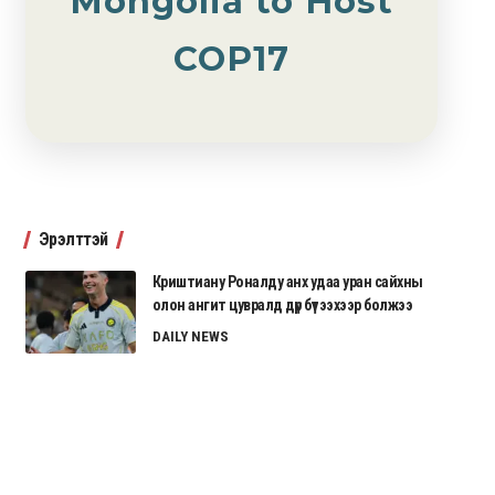
Mongolia to Host
COP17
Эрэлттэй
Криштиану Роналду анх удаа уран сайхны
олон ангит цувралд дүр бүтээхээр болжээ
DAILY NEWS