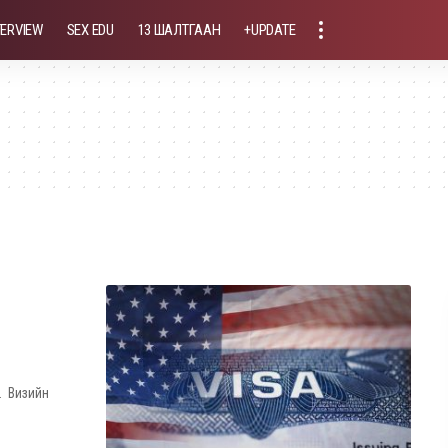
TERVIEW
SEX EDU
13 ШАЛТГААН
+UPDATE
. Визийн