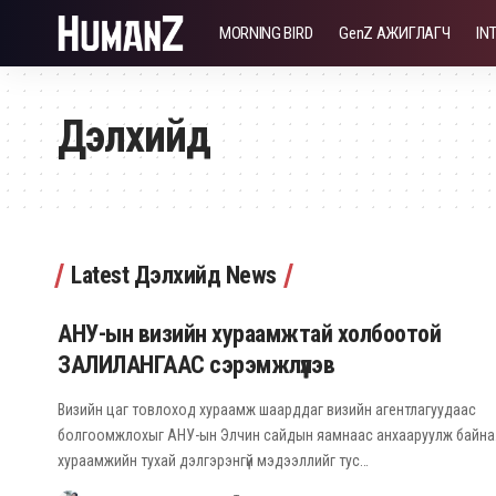
MORNING BIRD
GenZ АЖИГЛАГЧ
IN
Дэлхийд
Latest Дэлхийд News
АНУ-ын визийн хураамжтай холбоотой
ЗАЛИЛАНГААС сэрэмжлүүлэв
Визийн цаг товлоход хураамж шаарддаг визийн агентлагуудаас
болгоомжлохыг АНУ-ын Элчин сайдын яамнаас анхааруулж байна
хураамжийн тухай дэлгэрэнгүй мэдээллийг тус…