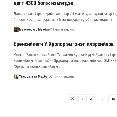
цагт 4300 болж нэмэгдэв
Даваа гарагт Турк, Сирийн хил дээр 7.8 магнитудын хүчтэй газар х
болсон. Хоёр дахь удаагаа 7.5 магнитудын хүчтэй газар хөдлөлт…
Мөнхсолонго Мөнхбат
1 минут уншина
Ерөнхийлөгч У.Хүрэлсүх эмгэнэл илэрхийлэв
Монгол Улсын Ерөнхийлөгч Ухнаагийн Хүрэлсүх Бүгд Найрамдах Тур
Ерөнхийлөгч Режеп Тайип Эрдоанд эмгэнэл илэрхийлжээ. ЭМГЭНЭ
“Эрхэмсэг ноён Ерөнхийлөгч өө,…
Үйлсдэлгэр Мөнхбат
1 минут уншина
1
2
…
16