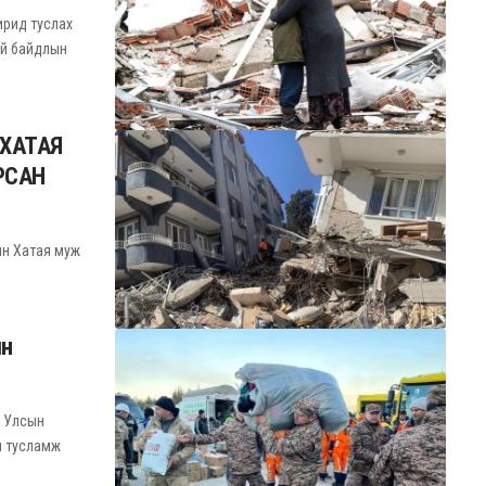
ирид туслах
ой байдлын
 ХАТАЯ
РСАН
-ын Хатая муж
йн
л Улсын
йн тусламж