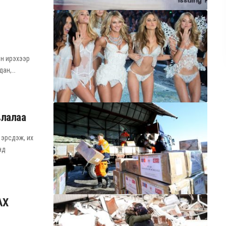
эн ирэхээр
дан,…
влалаа
 эрсдэж, их
нд
АХ