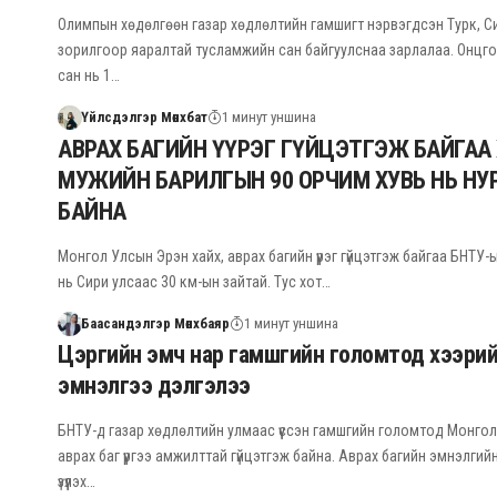
Олимпын хөдөлгөөн газар хөдлөлтийн гамшигт нэрвэгдсэн Турк, С
зорилгоор яаралтай тусламжийн сан байгуулснаа зарлалаа. Онцг
сан нь 1…
Үйлсдэлгэр Мөнхбат
1 минут уншина
АВРАХ БАГИЙН ҮҮРЭГ ГҮЙЦЭТГЭЖ БАЙГАА
МУЖИЙН БАРИЛГЫН 90 ОРЧИМ ХУВЬ НЬ НУ
БАЙНА
Монгол Улсын Эрэн хайх, аврах багийн үүрэг гүйцэтгэж байгаа БНТУ
нь Сири улсаас 30 км-ын зайтай. Тус хот…
Баасандэлгэр Мөнхбаяр
1 минут уншина
Цэргийн эмч нар гамшгийн голомтод хээри
эмнэлгээ дэлгэлээ
БНТУ-д газар хөдлөлтийн улмаас үүссэн гамшгийн голомтод Монго
аврах баг үүргээ амжилттай гүйцэтгэж байна. Аврах багийн эмнэлги
үзүүлэх…