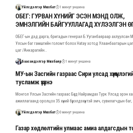
Үйлсдэлгэр Мөнхбат
1 минут уншина
ОБЕГ: ГУРВАН ХҮНИЙГ ЭСЭН МЭНД ОЛЖ,
ЭМНЭЛГИЙН БАЙГУУЛЛАГАД ХҮЛЭЭЛГЭН Ө
ОБЕГ-ын дэд дарга, бригадын генерал Б.Ууганбаяраар ахлуулсан 
Улсын баг гамшгийн голомт болох Hatay хотод Улаанбаатарын цаг
цаг /Анкарагийн…
Баасандэлгэр Мөнхбаяр
1 минут уншина
МУ-ын Засгийн газраас Сири улсад хүмүүнлэги
тусламж үзүүлнэ
Монгол Улсын Засгийн газраас Бүгд Найрамдах Турк Улсад эрэн ха
ажиллагаанд оролцох 35 хүний бүрэлдэхүүнтэй эмч, сувилагчдын баг, х
Үйлсдэлгэр Мөнхбат
0 минут уншина
Газар хөдлөлтийн улмаас амиа алдагсдын т