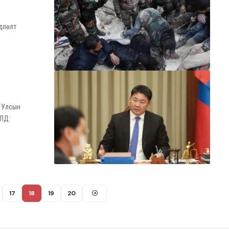
өдлөлт
к Улсын
ЛД:
17
18
19
20