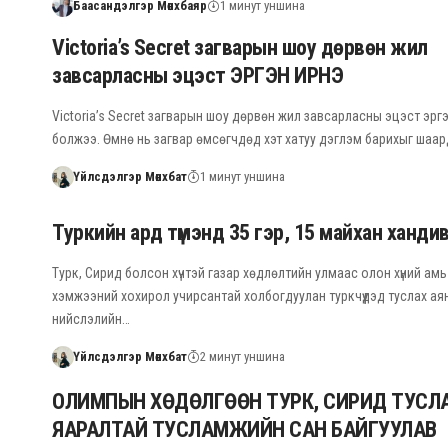
Баасандэлгэр Мөнхбаяр
1 минут уншина
Victoria’s Secret загварын шоу дөрвөн жил
завсарласны эцэст ЭРГЭН ИРНЭ
Victoria’s Secret загварын шоу дөрвөн жил завсарласны эцэст эрг
болжээ. Өмнө нь загвар өмсөгчдөд хэт хатуу дэглэм барихыг шаар
Үйлсдэлгэр Мөнхбат
1 минут уншина
Туркийн ард түмэнд 35 гэр, 15 майхан ханди
Турк, Сирид болсон хүчтэй газар хөдлөлтийн улмаас олон хүний амь
хэмжээний хохирол учирсантай холбогдуулан туркчүүдэд туслах ая
нийслэлийн…
Үйлсдэлгэр Мөнхбат
2 минут уншина
ОЛИМПЫН ХӨДӨЛГӨӨН ТУРК, СИРИД ТУСЛ
ЯАРАЛТАЙ ТУСЛАМЖИЙН САН БАЙГУУЛАВ