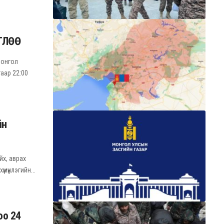
ГЛӨӨ
Монгол
аар 22:00
йн
йх, аврах
үмүүнлэгийн…
оо 24