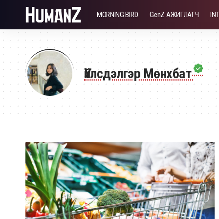
MORNING BIRD
GenZ АЖИГЛАГЧ
IN
Үйлсдэлгэр Мөнхбат