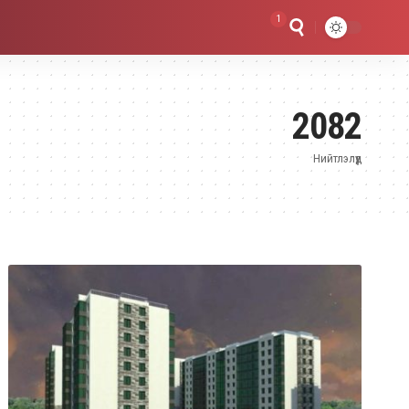
1
2082
Нийтлэлүүд