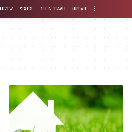
TERVIEW
SEX EDU
13 ШАЛТГААН
+UPDATE