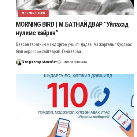
MORNING BIRD
MORNING BIRD | М.БАТНАЙДВАР “Уйлахад
нулимс хайран”
Баасан гарагийн мэнд хүргэе уншигчдадаа. Аз жаргалыг бусдаас
биш өөрөөсөө хайгаарай. Ганцаараа…
Үйлсдэлгэр Мөнхбат
1 минут уншина