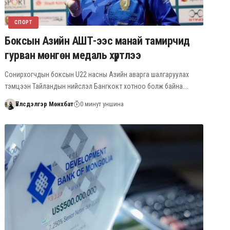
СПОРТ
Боксын Азийн АШТ-ээс манай тамирчид
гурван мөнгөн медаль хүртлээ
Сонирхогчдын боксын U22 насны Азийн аварга шалгаруулах
тэмцээн Тайландын нийслэл Бангкокт хотноо болж байна.…
Үйлсдэлгэр Мөнхбат
0 минут уншина