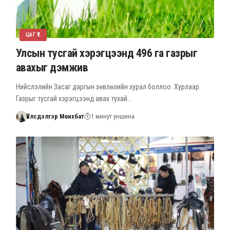
ЦАГ ҮЕ
Улсын тусгай хэрэгцээнд 496 га газрыг
авахыг дэмжив
Нийслэлийн Засаг даргын зөвлөлийн хурал боллоо. Хурлаар
Газрыг тусгай хэрэгцээнд авах тухай…
Үйлсдэлгэр Мөнхбат
1 минут уншина