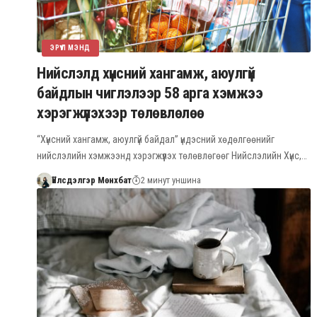
ЭРҮҮЛ МЭНД
Нийслэлд хүнсний хангамж, аюулгүй
байдлын чиглэлээр 58 арга хэмжээ
хэрэгжүүлэхээр төлөвлөлөө
“Хүнсний хангамж, аюулгүй байдал” үндэсний хөдөлгөөнийг
нийслэлийн хэмжээнд хэрэгжүүлэх төлөвлөгөөг Нийслэлийн Хүнс,…
Үйлсдэлгэр Мөнхбат
2 минут уншина