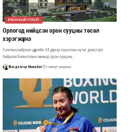
БҮТЭЭН БАЙГУУЛАЛТ
Орлогод нийцсэн орон сууцны төсөл
хэрэгжүүлнэ
Сонгинохайрхан дүүргийн 34 дүгээр хорооны нутаг дэвсгэрт
байрлах Баянголын аманд орон сууцны…
Үйлсдэлгэр Мөнхбат
1 минут уншина