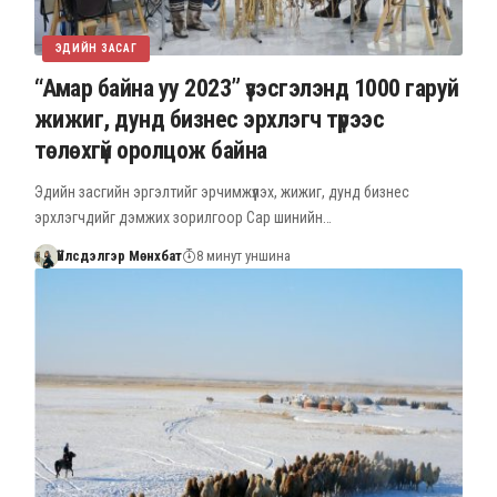
ЭДИЙН ЗАСАГ
“Амар байна уу 2023” үзэсгэлэнд 1000 гаруй
жижиг, дунд бизнес эрхлэгч түрээс
төлөхгүй оролцож байна
Эдийн засгийн эргэлтийг эрчимжүүлэх, жижиг, дунд бизнес
эрхлэгчдийг дэмжих зорилгоор Сар шинийн…
Үйлсдэлгэр Мөнхбат
8 минут уншина