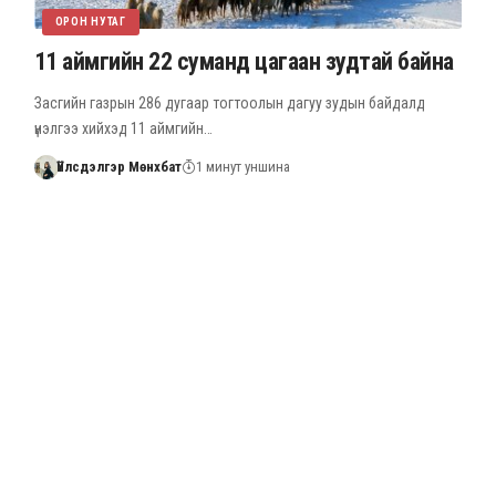
ОРОН НУТАГ
11 аймгийн 22 суманд цагаан зудтай байна
Засгийн газрын 286 дугаар тогтоолын дагуу зудын байдалд
үнэлгээ хийхэд 11 аймгийн…
Үйлсдэлгэр Мөнхбат
1 минут уншина