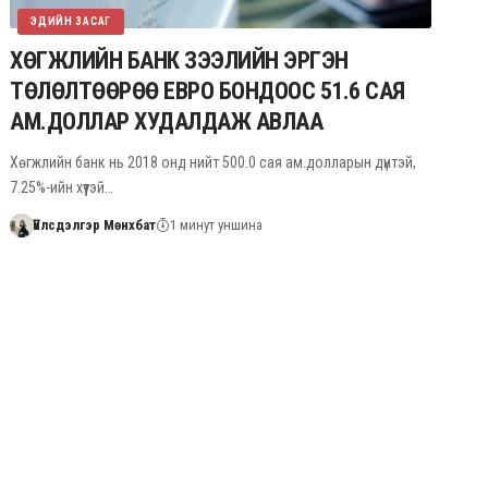
ЭДИЙН ЗАСАГ
ХӨГЖЛИЙН БАНК ЗЭЭЛИЙН ЭРГЭН
ТӨЛӨЛТӨӨРӨӨ ЕВРО БОНДООС 51.6 САЯ
АМ.ДОЛЛАР ХУДАЛДАЖ АВЛАА
Хөгжлийн банк нь 2018 онд нийт 500.0 сая ам.долларын дүнтэй,
7.25%-ийн хүүтэй…
Үйлсдэлгэр Мөнхбат
1 минут уншина