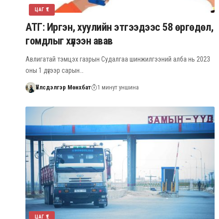
ЦАГ ҮЕ
АТГ: Иргэн, хуулийн этгээдээс 58 өргөдөл,
гомдлыг хүлээн авав
Авлигатай тэмцэх газрын Судалгаа шинжилгээний алба нь 2023
оны 1 дүгээр сарын…
Үйлсдэлгэр Мөнхбат
1 минут уншина
ЦАГ ҮЕ